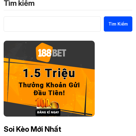
Tìm kiếm
Tìm Kiếm
Soi Kèo Mới Nhất