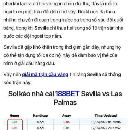
phải khi tạo ra cơ hội và ngăn chặn đối thủ, đây là mối lo
ngại trong một trận đấu lớn như vậy. Đội khách đã thua
những chuyến đi quan trọng trước ba trong số sáu đội cuối
bảng, trong khi
Sevilla
chỉ thua hai trong số 13 trận sân nhà
trước các đội ngoài top năm.
Sevilla đã gặp khó khăn trong thời gian gần đây, nhưng họ
có thể tận dụng tối đa cơ hội này để đảm bảo vị thế của
mình ở giải đấu hàng đầu.
V
ậy nên
giải mã trận cầu vàng
tin rằng
Sevilla sẽ thắng
kèo
trận này.
Soi kèo nhà cái
188BET
Sevilla vs Las
Palmas