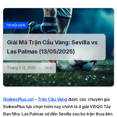
TIN NỘI GIÁN
Giải Mã Trận Cầu Vàng: Sevilla vs
Las Palmas (13/05/2025)
Tháng 5 13, 2025
0
(SoikeoPlus.co)
–
Trận Cầu Vàng
được các chuyên gia
SoikeoPlus lựa chọn hôm nay chính là ở giải VĐQG Tây
Ban Nha. Las Palmas sẽ đến Sevilla sau ba trận thua liên