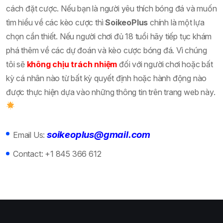
cách đặt cược. Nếu bạn là người yêu thích bóng đá và muốn
tìm hiểu về các kèo cược thì
SoikeoPlus
chính là một lựa
chọn cần thiết. Nếu người chơi đủ 18 tuổi hãy tiếp tục khám
phá thêm về các dự đoán và kèo cược bóng đá. Vì chúng
tôi sẽ
không chịu trách nhiệm
đối với người chơi hoặc bất
kỳ cá nhân nào từ bất kỳ quyết định hoặc hành động nào
được thực hiện dựa vào những thông tin trên trang web này.
soikeoplus@gmail.com
Email Us:
Contact:
+1 845 366 612