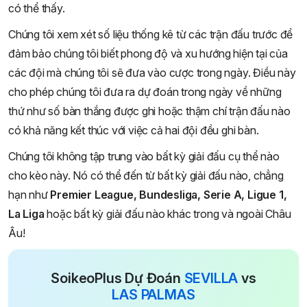
có thể thấy.
Chúng tôi xem xét số liệu thống kê từ các trận đấu trước để
đảm bảo chúng tôi biết phong độ và xu hướng hiện tại của
các đội mà chúng tôi sẽ đưa vào cược trong ngày. Điều này
cho phép chúng tôi đưa ra dự đoán trong ngày về những
thứ như số bàn thắng được ghi hoặc thậm chí trận đấu nào
có khả năng kết thúc với việc cả hai đội đều ghi bàn.
Chúng tôi không tập trung vào bất kỳ giải đấu cụ thể nào
cho kèo này. Nó có thể đến từ bất kỳ giải đấu nào, chẳng
hạn như
Premier League, Bundesliga, Serie A, Ligue 1,
La Liga
hoặc bất kỳ giải đấu nào khác trong và ngoài Châu
Âu!
SoikeoPlus Dự Đoán
SEVILLA
vs
LAS PALMAS