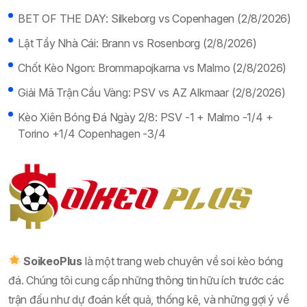
BET OF THE DAY: Silkeborg vs Copenhagen (2/8/2026)
Lật Tẩy Nhà Cái: Brann vs Rosenborg (2/8/2026)
Chốt Kèo Ngon: Brommapojkarna vs Malmo (2/8/2026)
Giải Mã Trận Cầu Vàng: PSV vs AZ Alkmaar (2/8/2026)
Kèo Xiên Bóng Đá Ngày 2/8: PSV -1 + Malmo -1/4 +
Torino +1/4 Copenhagen -3/4
SoikeoPlus
là một trang web chuyên về soi kèo bóng
đá. Chúng tôi cung cấp những thông tin hữu ích trước các
trận đấu như dự đoán kết quả, thống kê, và những gợi ý về