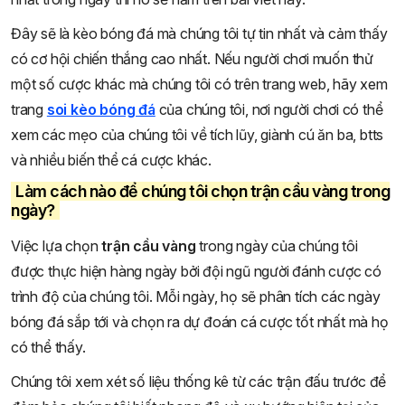
Đây sẽ là kèo bóng đá mà chúng tôi tự tin nhất và cảm thấy
có cơ hội chiến thắng cao nhất. Nếu người chơi muốn thử
một số cược khác mà chúng tôi có trên trang web, hãy xem
trang
soi kèo bóng đá
của chúng tôi, nơi người chơi có thể
xem các mẹo của chúng tôi về tích lũy, giành cú ăn ba, btts
và nhiều biến thể cá cược khác.
Làm cách nào để chúng tôi chọn trận cầu vàng trong
ngày?
Việc lựa chọn
trận cầu vàng
trong ngày của chúng tôi
được thực hiện hàng ngày bởi đội ngũ người đánh cược có
trình độ của chúng tôi. Mỗi ngày, họ sẽ phân tích các ngày
bóng đá sắp tới và chọn ra dự đoán cá cược tốt nhất mà họ
có thể thấy.
Chúng tôi xem xét số liệu thống kê từ các trận đấu trước để