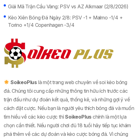
Giải Mã Trận Cầu Vàng: PSV vs AZ Alkmaar (2/8/2026)
Kèo Xiên Bóng Đá Ngày 2/8: PSV -1 + Malmo -1/4 +
Torino +1/4 Copenhagen -3/4
SoikeoPlus
là một trang web chuyên về soi kèo bóng
đá. Chúng tôi cung cấp những thông tin hữu ích trước các
trận đấu như dự đoán kết quả, thống kê, và những gợi ý về
cách đặt cược. Nếu bạn là người yêu thích bóng đá và muốn
tìm hiểu về các kèo cược thì
SoikeoPlus
chính là một lựa
chọn cần thiết. Nếu người chơi đủ 18 tuổi hãy tiếp tục khám
phá thêm về các dự đoán và kèo cược bóng đá. Vì chúng