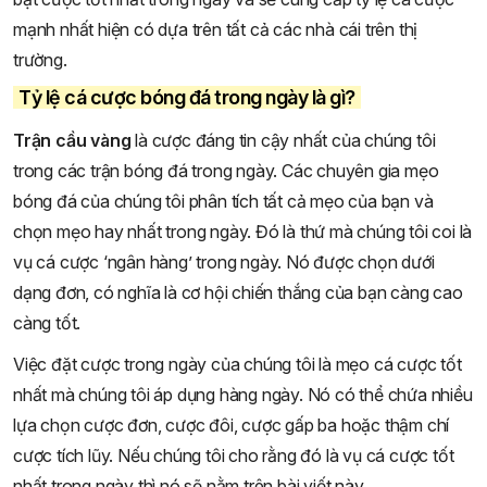
mạnh nhất hiện có dựa trên tất cả các nhà cái trên thị
trường.
Tỷ lệ cá cược bóng đá trong ngày là gì?
Trận cầu vàng
là cược đáng tin cậy nhất của chúng tôi
trong các trận bóng đá trong ngày. Các chuyên gia mẹo
bóng đá của chúng tôi phân tích tất cả mẹo của bạn và
chọn mẹo hay nhất trong ngày. Đó là thứ mà chúng tôi coi là
vụ cá cược ‘ngân hàng’ trong ngày. Nó được chọn dưới
dạng đơn, có nghĩa là cơ hội chiến thắng của bạn càng cao
càng tốt.
Việc đặt cược trong ngày của chúng tôi là mẹo cá cược tốt
nhất mà chúng tôi áp dụng hàng ngày. Nó có thể chứa nhiều
lựa chọn cược đơn, cược đôi, cược gấp ba hoặc thậm chí
cược tích lũy. Nếu chúng tôi cho rằng đó là vụ cá cược tốt
nhất trong ngày thì nó sẽ nằm trên bài viết này.