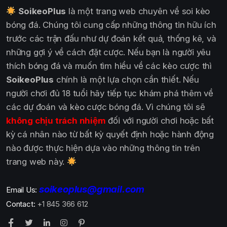
SoikeoPlus
là một trang web chuyên về soi kèo
bóng đá. Chúng tôi cung cấp những thông tin hữu ích
trước các trận đấu như dự đoán kết quả, thống kê, và
những gợi ý về cách đặt cược. Nếu bạn là người yêu
thích bóng đá và muốn tìm hiểu về các kèo cược thì
SoikeoPlus
chính là một lựa chọn cần thiết. Nếu
người chơi đủ 18 tuổi hãy tiếp tục khám phá thêm về
các dự đoán và kèo cược bóng đá. Vì chúng tôi sẽ
không chịu trách nhiệm
đối với người chơi hoặc bất
kỳ cá nhân nào từ bất kỳ quyết định hoặc hành động
nào được thực hiện dựa vào những thông tin trên
trang web này.
soikeoplus@gmail.com
Email Us:
Contact:
+1 845 366 612