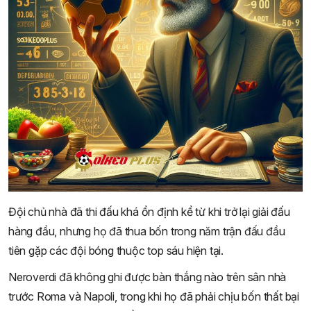
Đội chủ nhà đã thi đấu khá ổn định kể từ khi trở lại giải đấu
hàng đầu, nhưng họ đã thua bốn trong năm trận đấu đầu
tiên gặp các đội bóng thuộc top sáu hiện tại.
Neroverdi đã không ghi được bàn thắng nào trên sân nhà
trước Roma và Napoli, trong khi họ đã phải chịu bốn thất bại