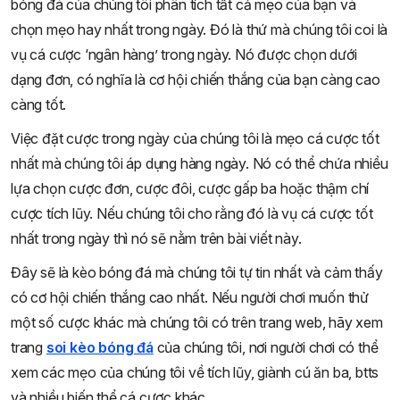
bóng đá của chúng tôi phân tích tất cả mẹo của bạn và
chọn mẹo hay nhất trong ngày. Đó là thứ mà chúng tôi coi là
vụ cá cược ‘ngân hàng’ trong ngày. Nó được chọn dưới
dạng đơn, có nghĩa là cơ hội chiến thắng của bạn càng cao
càng tốt.
Việc đặt cược trong ngày của chúng tôi là mẹo cá cược tốt
nhất mà chúng tôi áp dụng hàng ngày. Nó có thể chứa nhiều
lựa chọn cược đơn, cược đôi, cược gấp ba hoặc thậm chí
cược tích lũy. Nếu chúng tôi cho rằng đó là vụ cá cược tốt
nhất trong ngày thì nó sẽ nằm trên bài viết này.
Đây sẽ là kèo bóng đá mà chúng tôi tự tin nhất và cảm thấy
có cơ hội chiến thắng cao nhất. Nếu người chơi muốn thử
một số cược khác mà chúng tôi có trên trang web, hãy xem
trang
soi kèo bóng đá
của chúng tôi, nơi người chơi có thể
xem các mẹo của chúng tôi về tích lũy, giành cú ăn ba, btts
và nhiều biến thể cá cược khác.