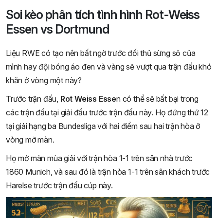
Soi kèo phân tích tình hình Rot-Weiss
Essen vs Dortmund
Liệu RWE có tạo nên bất ngờ trước đối thủ sừng sỏ của
mình hay đội bóng áo đen và vàng sẽ vượt qua trận đấu khó
khăn ở vòng một này?
Trước trận đấu,
Rot Weiss Esse
n có thể sẽ bất bại trong
các trận đấu tại giải đấu trước trận đấu này. Họ đứng thứ 12
tại giải hạng ba Bundesliga với hai điểm sau hai trận hòa ở
vòng mở màn.
Họ mở màn mùa giải với trận hòa 1-1 trên sân nhà trước
1860 Munich, và sau đó là trận hòa 1-1 trên sân khách trước
Harelse trước trận đấu cúp này.