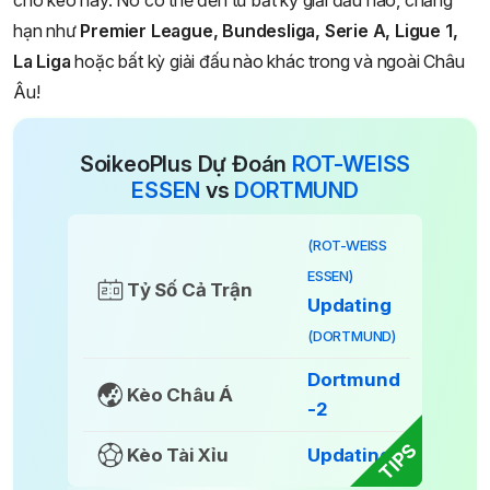
cho kèo này. Nó có thể đến từ bất kỳ giải đấu nào, chẳng
hạn như
Premier League, Bundesliga, Serie A, Ligue 1,
La Liga
hoặc bất kỳ giải đấu nào khác trong và ngoài Châu
Âu!
SoikeoPlus Dự Đoán
ROT-WEISS
ESSEN
vs
DORTMUND
(ROT-WEISS
ESSEN)
Tỷ Số Cả Trận
Updating
(DORTMUND)
Dortmund
Kèo Châu Á
-2
TIPS
Kèo Tài Xỉu
Updating