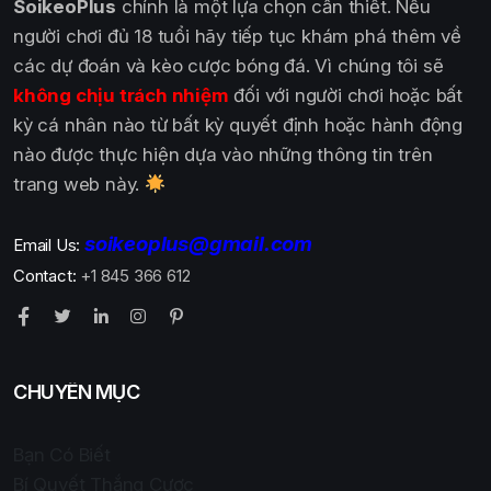
SoikeoPlus
chính là một lựa chọn cần thiết. Nếu
người chơi đủ 18 tuổi hãy tiếp tục khám phá thêm về
các dự đoán và kèo cược bóng đá. Vì chúng tôi sẽ
không chịu trách nhiệm
đối với người chơi hoặc bất
kỳ cá nhân nào từ bất kỳ quyết định hoặc hành động
nào được thực hiện dựa vào những thông tin trên
trang web này.
soikeoplus@gmail.com
Email Us:
Contact:
+1 845 366 612
CHUYÊN MỤC
Bạn Có Biết
Bí Quyết Thắng Cược