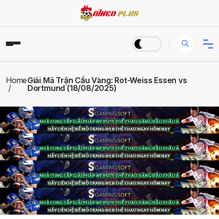
Home
Giải Mã Trận Cầu Vàng: Rot-Weiss Essen vs
Dortmund (18/08/2025)