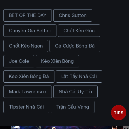
BET OF THE DAY
Chris Sutton
Chuyên Gia Betfair
Chốt Kèo Góc
Chốt Kèo Ngon
Cá Cược Bóng Đá
Joe Cole
Kèo Xiên Bóng
Kèo Xiên Bóng Đá
Lật Tẩy Nhà Cái
Mark Lawrenson
Nhà Cái Uy Tín
Tipster Nhà Cái
Trận Cầu Vàng
TIPS