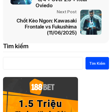
Oviedo
Next Post
Chốt Kèo Ngon: Kawasaki
Frontale vs Fukushima
(11/06/2025)
Tìm kiếm
Tìm Kiếm