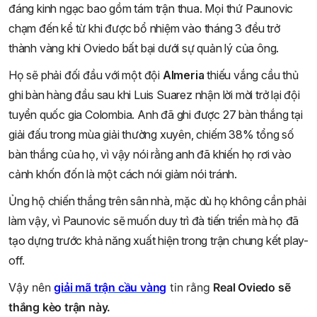
đáng kinh ngạc bao gồm tám trận thua. Mọi thứ Paunovic
chạm đến kể từ khi được bổ nhiệm vào tháng 3 đều trở
thành vàng khi Oviedo bất bại dưới sự quản lý của ông.
Họ sẽ phải đối đầu với một đội
Almeria
thiếu vắng cầu thủ
ghi bàn hàng đầu sau khi Luis Suarez nhận lời mời trở lại đội
tuyển quốc gia Colombia. Anh đã ghi được 27 bàn thắng tại
giải đấu trong mùa giải thường xuyên, chiếm 38% tổng số
bàn thắng của họ, vì vậy nói rằng anh đã khiến họ rơi vào
cảnh khốn đốn là một cách nói giảm nói tránh.
Ủng hộ chiến thắng trên sân nhà, mặc dù họ không cần phải
làm vậy, vì Paunovic sẽ muốn duy trì đà tiến triển mà họ đã
tạo dựng trước khả năng xuất hiện trong trận chung kết play-
off.
V
ậy nên
giải mã trận cầu vàng
tin rằng
Real Oviedo sẽ
thắng kèo
trận này.