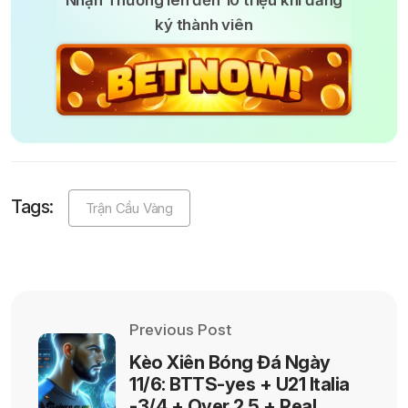
ký thành viên
Tags:
Trận Cầu Vàng
Previous Post
Kèo Xiên Bóng Đá Ngày
11/6: BTTS-yes + U21 Italia
-3/4 + Over 2.5 + Real