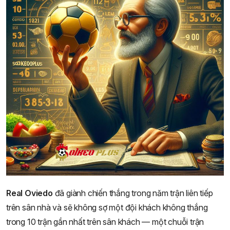
Real Oviedo
đã giành chiến thắng trong năm trận liên tiếp
trên sân nhà và sẽ không sợ một đội khách không thắng
trong 10 trận gần nhất trên sân khách — một chuỗi trận