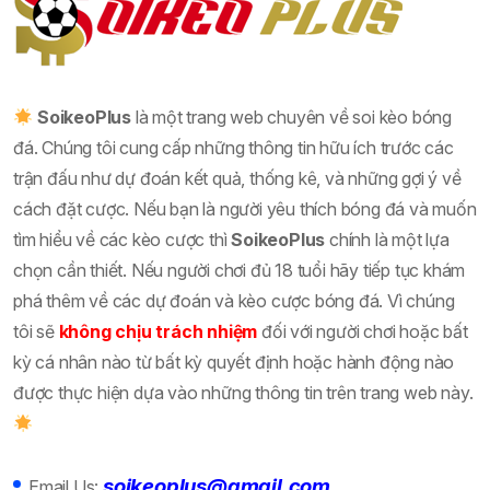
SoikeoPlus
là một trang web chuyên về soi kèo bóng
đá. Chúng tôi cung cấp những thông tin hữu ích trước các
trận đấu như dự đoán kết quả, thống kê, và những gợi ý về
cách đặt cược. Nếu bạn là người yêu thích bóng đá và muốn
tìm hiểu về các kèo cược thì
SoikeoPlus
chính là một lựa
chọn cần thiết. Nếu người chơi đủ 18 tuổi hãy tiếp tục khám
phá thêm về các dự đoán và kèo cược bóng đá. Vì chúng
tôi sẽ
không chịu trách nhiệm
đối với người chơi hoặc bất
kỳ cá nhân nào từ bất kỳ quyết định hoặc hành động nào
được thực hiện dựa vào những thông tin trên trang web này.
soikeoplus@gmail.com
Email Us: