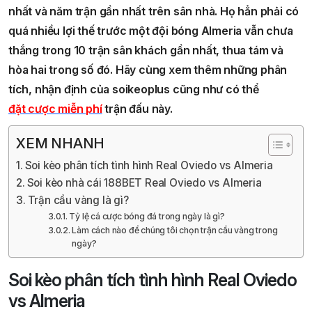
nhất và năm trận gần nhất trên sân nhà. Họ hẳn phải có
quá nhiều lợi thế trước một đội bóng Almeria vẫn chưa
thắng trong 10 trận sân khách gần nhất, thua tám và
hòa hai trong số đó. H
ãy cùng xem thêm những phân
tích, nhận định của soikeoplus cũng như có thể
đặt cược miễn phí
trận đấu này.
XEM NHANH
Soi kèo phân tích tình hình Real Oviedo vs Almeria
Soi kèo nhà cái 188BET Real Oviedo vs Almeria
Trận cầu vàng là gì?
Tỷ lệ cá cược bóng đá trong ngày là gì?
Làm cách nào để chúng tôi chọn trận cầu vàng trong
ngày?
Soi kèo phân tích tình hình Real Oviedo
vs Almeria