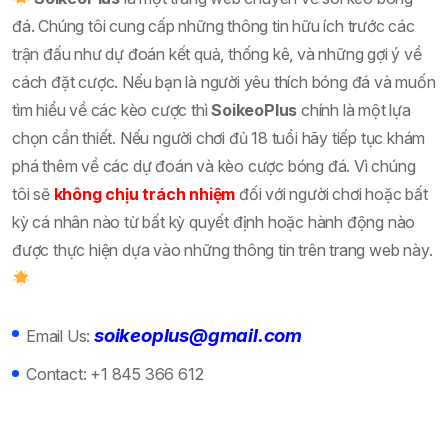
đá. Chúng tôi cung cấp những thông tin hữu ích trước các
trận đấu như dự đoán kết quả, thống kê, và những gợi ý về
cách đặt cược. Nếu bạn là người yêu thích bóng đá và muốn
tìm hiểu về các kèo cược thì
SoikeoPlus
chính là một lựa
chọn cần thiết. Nếu người chơi đủ 18 tuổi hãy tiếp tục khám
phá thêm về các dự đoán và kèo cược bóng đá. Vì chúng
tôi sẽ
không chịu trách nhiệm
đối với người chơi hoặc bất
kỳ cá nhân nào từ bất kỳ quyết định hoặc hành động nào
được thực hiện dựa vào những thông tin trên trang web này.
soikeoplus@gmail.com
Email Us:
Contact:
+1 845 366 612