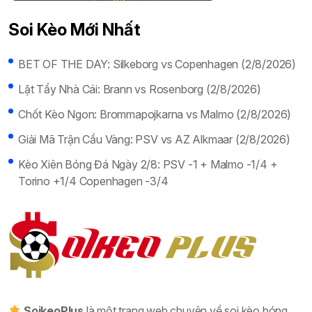
Soi Kèo Mới Nhất
BET OF THE DAY: Silkeborg vs Copenhagen (2/8/2026)
Lật Tẩy Nhà Cái: Brann vs Rosenborg (2/8/2026)
Chốt Kèo Ngon: Brommapojkarna vs Malmo (2/8/2026)
Giải Mã Trận Cầu Vàng: PSV vs AZ Alkmaar (2/8/2026)
Kèo Xiên Bóng Đá Ngày 2/8: PSV -1 + Malmo -1/4 +
Torino +1/4 Copenhagen -3/4
SoikeoPlus
là một trang web chuyên về soi kèo bóng