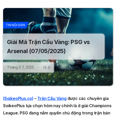
TIN NỘI GIÁN
Giải Mã Trận Cầu Vàng: PSG vs
Arsenal (07/05/2025)
Tháng 5 7, 2025
0
(SoikeoPlus.co)
–
Trận Cầu Vàng
được các chuyên gia
SoikeoPlus lựa chọn hôm nay chính là ở giải Champions
League. PSG đang nắm quyền chủ động trong trận bán