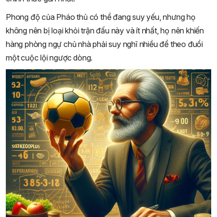
Phong độ của Pháo thủ có thể đang suy yếu, nhưng họ
không nên bị loại khỏi trận đấu này và ít nhất, họ nên khiến
hàng phòng ngự chủ nhà phải suy nghĩ nhiều để theo đuổi
một cuộc lội ngược dòng.