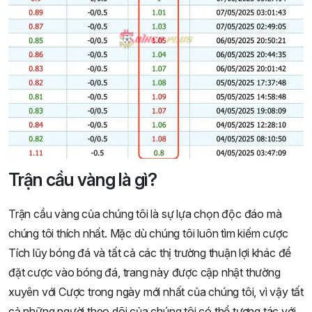
Trận cầu vàng là gì?
Trận cầu vàng của chúng tôi là sự lựa chọn độc đáo mà
chúng tôi thích nhất. Mặc dù chúng tôi luôn tìm kiếm cược
Tích lũy bóng đá và tất cả các thị trường thuận lợi khác để
đặt cược vào bóng đá, trang này được cập nhật thường
xuyên với Cược trong ngày mới nhất của chúng tôi, vì vậy tất
cả những người theo dõi của chúng tôi có thể tương tác với