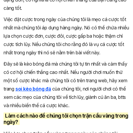
càng tốt.
Việc đặt cược trong ngày của chúng tôi là mẹo cá cược tốt
nhất mà chúng tôi áp dụng hàng ngày. Nó có thể chứa nhiều
lựa chọn cược đơn, cược đôi, cược gấp ba hoặc thậm chí
cược tích lũy. Nếu chúng tôi cho rằng đó là vụ cá cược tốt
nhất trong ngày thì nó sẽ nằm trên bài viết này.
Đây sẽ là kèo bóng đá mà chúng tôi tự tin nhất và cảm thấy
có cơ hội chiến thắng cao nhất. Nếu người chơi muốn thử
một số cược khác mà chúng tôi có trên trang web, hãy xem
trang
soi kèo bóng đá
của chúng tôi, nơi người chơi có thể
xem các mẹo của chúng tôi về tích lũy, giành cú ăn ba, btts
và nhiều biến thể cá cược khác.
Làm cách nào để chúng tôi chọn trận cầu vàng trong
ngày?