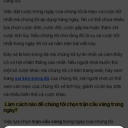
càng tốt.
Việc đặt cược trong ngày của chúng tôi là mẹo cá cược tốt
nhất mà chúng tôi áp dụng hàng ngày. Nó có thể chứa nhiều
lựa chọn cược đơn, cược đôi, cược gấp ba hoặc thậm chí
cược tích lũy. Nếu chúng tôi cho rằng đó là vụ cá cược tốt
nhất trong ngày thì nó sẽ nằm trên bài viết này.
Đây sẽ là kèo bóng đá mà chúng tôi tự tin nhất và cảm thấy
có cơ hội chiến thắng cao nhất. Nếu người chơi muốn thử
một số cược khác mà chúng tôi có trên trang web, hãy xem
trang
soi kèo bóng đá
của chúng tôi, nơi người chơi có thể
xem các mẹo của chúng tôi về tích lũy, giành cú ăn ba, btts
và nhiều biến thể cá cược khác.
Làm cách nào để chúng tôi chọn trận cầu vàng trong
ngày?
Việc lựa chọn
trận cầu vàng
trong ngày của chúng tôi