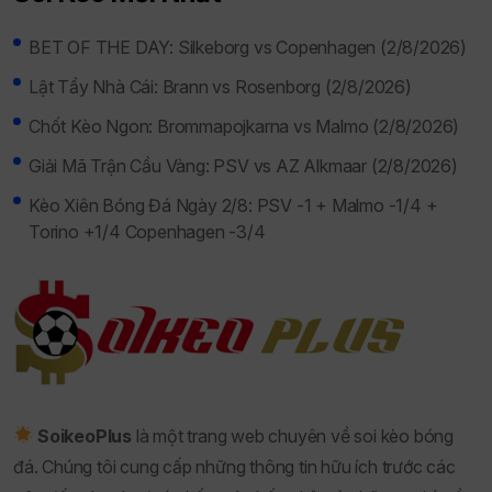
BET OF THE DAY: Silkeborg vs Copenhagen (2/8/2026)
Lật Tẩy Nhà Cái: Brann vs Rosenborg (2/8/2026)
Chốt Kèo Ngon: Brommapojkarna vs Malmo (2/8/2026)
Giải Mã Trận Cầu Vàng: PSV vs AZ Alkmaar (2/8/2026)
Kèo Xiên Bóng Đá Ngày 2/8: PSV -1 + Malmo -1/4 +
Torino +1/4 Copenhagen -3/4
SoikeoPlus
là một trang web chuyên về soi kèo bóng
đá. Chúng tôi cung cấp những thông tin hữu ích trước các