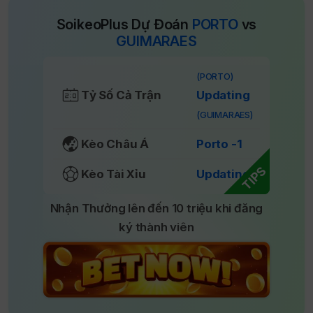
SoikeoPlus Dự Đoán
PORTO
vs
GUIMARAES
(PORTO)
Tỷ Số Cả Trận
Updating
(GUIMARAES)
Kèo Châu Á
Porto -1
TIPS
Kèo Tài Xỉu
Updating
Nhận Thưởng lên đến 10 triệu khi đăng
ký thành viên