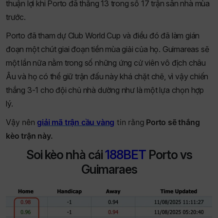
thuận lợi khi Porto đã thắng 13 trong số 17 trận sân nhà mùa
trước.
Porto đã tham dự Club World Cup và điều đó đã làm gián
đoạn một chút giai đoạn tiền mùa giải của họ. Guimareas sẽ
một lần nữa nằm trong số những ứng cử viên vô địch châu
Âu và họ có thể giữ trận đấu này khá chặt chẽ, vì vậy chiến
thắng 3-1 cho đội chủ nhà dường như là một lựa chọn hợp
lý.
V
ậy nên
giải mã trận cầu vàng
tin rằng
Porto sẽ thắng
kèo
trận này.
Soi kèo nhà cái
188BET
Porto vs
Guimaraes