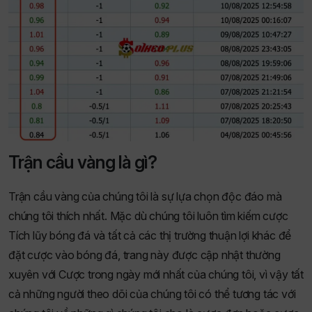
Trận cầu vàng là gì?
Trận cầu vàng của chúng tôi là sự lựa chọn độc đáo mà
chúng tôi thích nhất. Mặc dù chúng tôi luôn tìm kiếm cược
Tích lũy bóng đá và tất cả các thị trường thuận lợi khác để
đặt cược vào bóng đá, trang này được cập nhật thường
xuyên với Cược trong ngày mới nhất của chúng tôi, vì vậy tất
cả những người theo dõi của chúng tôi có thể tương tác với