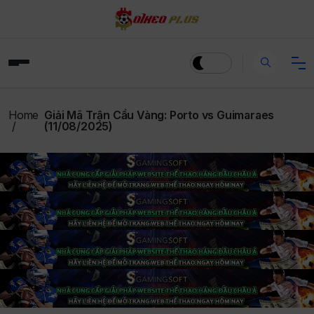
Home
Giải Mã Trận Cầu Vàng: Porto vs Guimaraes
(11/08/2025)