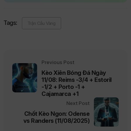
Tags:
Trận Cầu Vàng
Previous Post
Kèo Xiên Bóng Đá Ngày
11/08: Reims -3/4 + Estoril
-1/2 + Porto -1 +
Cajamarca +1
Next Post
Chốt Kèo Ngon: Odense
vs Randers (11/08/2025)