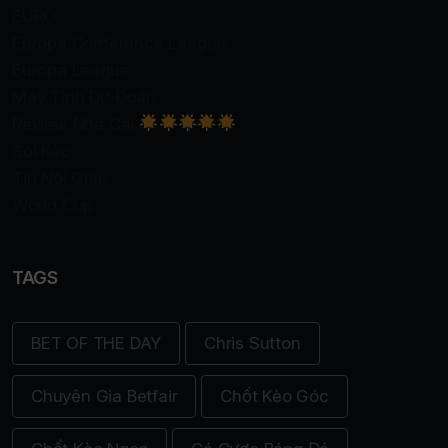
EURO
Europa Conference League
Europa League
Máy Tính Dự Đoán
Review Nhà Cái
Soi Kèo
Tin Nội Gián
World Cup
TAGS
BET OF THE DAY
Chris Sutton
Chuyên Gia Betfair
Chốt Kèo Góc