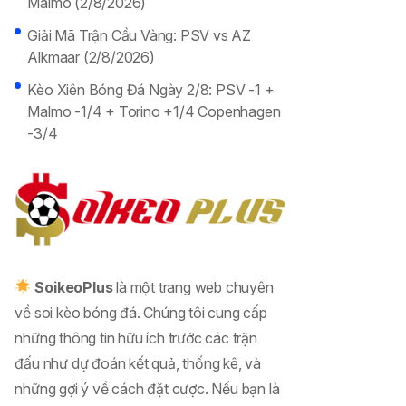
Malmo (2/8/2026)
Giải Mã Trận Cầu Vàng: PSV vs AZ
Alkmaar (2/8/2026)
Kèo Xiên Bóng Đá Ngày 2/8: PSV -1 +
Malmo -1/4 + Torino +1/4 Copenhagen
-3/4
SoikeoPlus
là một trang web chuyên
về soi kèo bóng đá. Chúng tôi cung cấp
những thông tin hữu ích trước các trận
đấu như dự đoán kết quả, thống kê, và
những gợi ý về cách đặt cược. Nếu bạn là