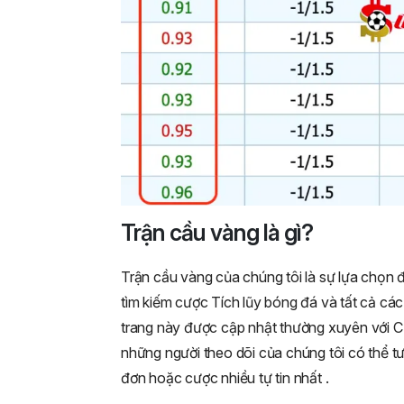
Trận cầu vàng là gì?
Trận cầu vàng của chúng tôi là sự lựa chọn 
tìm kiếm cược Tích lũy bóng đá và tất cả các
trang này được cập nhật thường xuyên với Cư
những người theo dõi của chúng tôi có thể tư
đơn hoặc cược nhiều tự tin nhất .