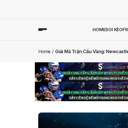
HOME
SOI KÈO
FR
Home
Giải Mã Trận Cầu Vàng: Newcastle