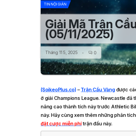
TIN NỘI GIÁN
Giải Mã Trận Cầu
(05/11/2025)
Tháng 11 5, 2025
0
(SoikeoPlus.co)
–
Trận Cầu Vàng
được các
ở giải Champions League. Newcastle đã th
nâng cao thành tích này trước Athletic Bil
này. H
ãy cùng xem thêm những phân tích,
đặt cược miễn phí
trận đấu này.