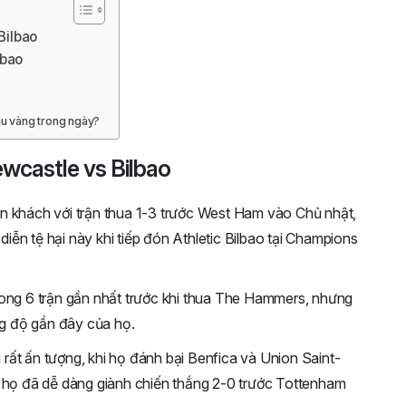
Bilbao
lbao
ầu vàng trong ngày?
ewcastle vs Bilbao
sân khách với trận thua 1-3 trước West Ham vào Chủ nhật,
iễn tệ hại này khi tiếp đón Athletic Bilbao tại Champions
ong 6 trận gần nhất trước khi thua The Hammers, nhưng
ng độ gần đây của họ.
 rất ấn tượng, khi họ đánh bại Benfica và Union Saint-
​và họ đã dễ dàng giành chiến thắng 2-0 trước Tottenham