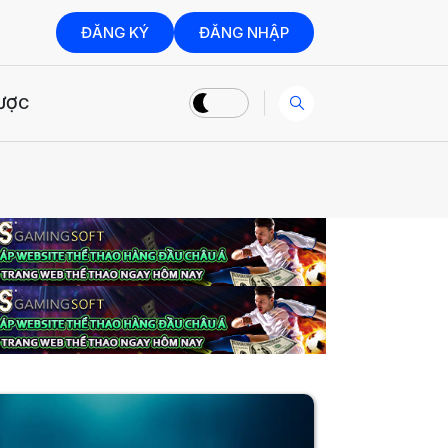
ĐĂNG KÝ
ĐĂNG NHẬP
CƯỢC