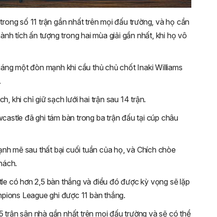
rong số 11 trận gần nhất trên mọi đấu trường, và họ cần
ành tích ấn tượng trong hai mùa giải gần nhất, khi họ vô
.
iáng một đòn mạnh khi cầu thủ chủ chốt Inaki Williams
.
 khi chỉ giữ sạch lưới hai trận sau 14 trận.
castle đã ghi tám bàn trong ba trận đấu tại cúp châu
h mẽ sau thất bại cuối tuần của họ, và Chích chòe
hách.
le có hơn 2,5 bàn thắng và điều đó được kỳ vọng sẽ lặp
mpions League ghi được 11 bàn thắng.
trận sân nhà gần nhất trên mọi đấu trường và sẽ có thể