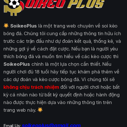
SoikeoPlus
là một trang web chuyên về soi kèo
bóng đá. Chúng tôi cung cấp những thông tin hữu ích
trước các trận đấu như dự đoán kết quả, thống kê, và
những gợi ý về cách đặt cược. Nếu bạn là người yêu
thích bóng đá và muốn tìm hiểu về các kèo cược thì
SoikeoPlus
chính là một lựa chọn cần thiết. Nếu
người chơi đủ 18 tuổi hãy tiếp tục khám phá thêm về
các dự đoán và kèo cược bóng đá. Vì chúng tôi sẽ
không chịu trách nhiệm
đối với người chơi hoặc bất
kỳ cá nhân nào từ bất kỳ quyết định hoặc hành động
nào được thực hiện dựa vào những thông tin trên
trang web này.
soikeoplus@gmail.com
Email Us: