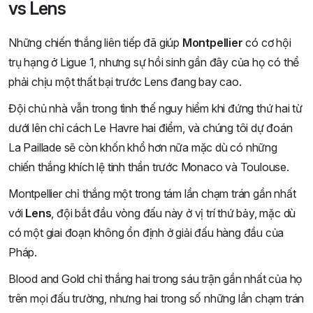
vs Lens
Những chiến thắng liên tiếp đã giúp
Montpellier
có cơ hội
trụ hạng ở Ligue 1, nhưng sự hồi sinh gần đây của họ có thể
phải chịu một thất bại trước Lens đang bay cao.
Đội chủ nhà vẫn trong tình thế nguy hiểm khi đứng thứ hai từ
dưới lên chỉ cách Le Havre hai điểm, và chúng tôi dự đoán
La Paillade sẽ còn khốn khổ hơn nữa mặc dù có những
chiến thắng khích lệ tinh thần trước Monaco và Toulouse.
Montpellier chỉ thắng một trong tám lần chạm trán gần nhất
với
Lens
, đội bắt đầu vòng đấu này ở vị trí thứ bảy, mặc dù
có một giai đoạn không ổn định ở giải đấu hàng đầu của
Pháp.
Blood and Gold chỉ thắng hai trong sáu trận gần nhất của họ
trên mọi đấu trường, nhưng hai trong số những lần chạm trán