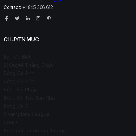
Contact:
+1 845 366 612
CHUYÊN MỤC
Bạn Có Biết
Bí Quyết Thắng Cược
Bóng Đá Anh
Bóng Đá Đức
Bóng Đá Pháp
Bóng Đá Tây Ban Nha
Bóng Đá Ý
Champions League
EURO
Europa Conference League