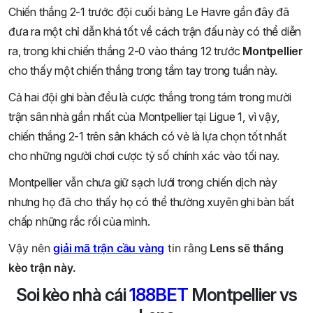
Chiến thắng 2-1 trước đội cuối bảng Le Havre gần đây đã
đưa ra một chỉ dẫn khá tốt về cách trận đấu này có thể diễn
ra, trong khi chiến thắng 2-0 vào tháng 12 trước
Montpellier
cho thấy một chiến thắng trong tầm tay trong tuần này.
Cả hai đội ghi bàn đều là cược thắng trong tám trong mười
trận sân nhà gần nhất của Montpellier tại Ligue 1, vì vậy,
chiến thắng 2-1 trên sân khách có vẻ là lựa chọn tốt nhất
cho những người chơi cược tỷ số chính xác vào tối nay.
Montpellier vẫn chưa giữ sạch lưới trong chiến dịch này
nhưng họ đã cho thấy họ có thể thường xuyên ghi bàn bất
chấp những rắc rối của mình.
V
ậy nên
giải mã trận cầu vàng
tin rằng
Lens sẽ thắng
kèo
trận này.
Soi kèo nhà cái
188BET
Montpellier vs