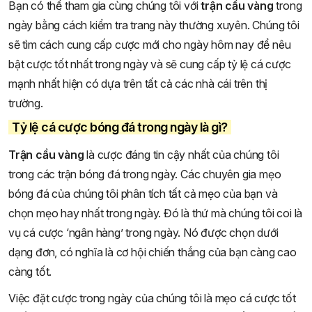
Bạn có thể tham gia cùng chúng tôi với
trận cầu vàng
trong
ngày bằng cách kiểm tra trang này thường xuyên. Chúng tôi
sẽ tìm cách cung cấp cược mới cho ngày hôm nay để nêu
bật cược tốt nhất trong ngày và sẽ cung cấp tỷ lệ cá cược
mạnh nhất hiện có dựa trên tất cả các nhà cái trên thị
trường.
Tỷ lệ cá cược bóng đá trong ngày là gì?
Trận cầu vàng
là cược đáng tin cậy nhất của chúng tôi
trong các trận bóng đá trong ngày. Các chuyên gia mẹo
bóng đá của chúng tôi phân tích tất cả mẹo của bạn và
chọn mẹo hay nhất trong ngày. Đó là thứ mà chúng tôi coi là
vụ cá cược ‘ngân hàng’ trong ngày. Nó được chọn dưới
dạng đơn, có nghĩa là cơ hội chiến thắng của bạn càng cao
càng tốt.
Việc đặt cược trong ngày của chúng tôi là mẹo cá cược tốt