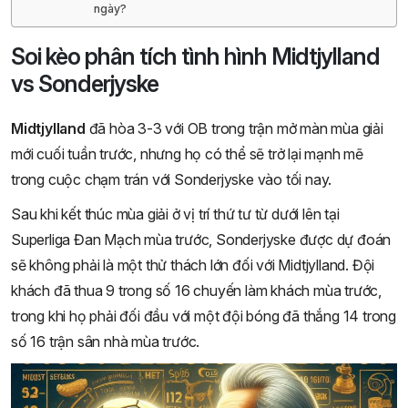
ngày?
Soi kèo phân tích tình hình Midtjylland
vs Sonderjyske
Midtjylland
đã hòa 3-3 với OB trong trận mở màn mùa giải
mới cuối tuần trước, nhưng họ có thể sẽ trở lại mạnh mẽ
trong cuộc chạm trán với Sonderjyske vào tối nay.
Sau khi kết thúc mùa giải ở vị trí thứ tư từ dưới lên tại
Superliga Đan Mạch mùa trước, Sonderjyske được dự đoán
sẽ không phải là một thử thách lớn đối với Midtjylland. Đội
khách đã thua 9 trong số 16 chuyến làm khách mùa trước,
trong khi họ phải đối đầu với một đội bóng đã thắng 14 trong
số 16 trận sân nhà mùa trước.