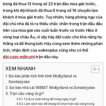
bóng đã thua 13 trong số 22 trận đầu mùa giải trước,
trong khi đội khách đã thua 9 trong số 16 chuyến làm
khách ở mùa giải trước. Tuy nhiên, hàng phòng ngự của
đội chủ nhà đã tỏ ra thiếu chắc chắn trong trận đấu đầu
tiên của mùa giải vào cuối tuần trước và trước Hibs ở
vòng loại châu Âu, vì vậy hãy đặt cược cho khả năng họ
thắng và để thủng lưới. H
ãy cùng xem thêm những phân
tích, nhận định của soikeoplus cũng như có thể
đặt cược miễn phí
trận đấu này.
XEM NHANH
Soi kèo phân tích tình hình Midtjylland vs
Sonderjyske
Soi kèo nhà cái 188BET Midtjylland vs Sonderjyske
Trận cầu vàng là gì?
Tỷ lệ cá cược bóng đá trong ngày là gì?
Làm cách nào để chúng tôi chọn trận cầu vàng trong