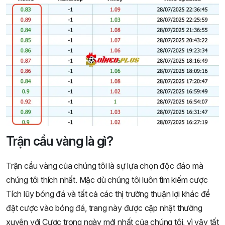
Trận cầu vàng là gì?
Trận cầu vàng của chúng tôi là sự lựa chọn độc đáo mà
chúng tôi thích nhất. Mặc dù chúng tôi luôn tìm kiếm cược
Tích lũy bóng đá và tất cả các thị trường thuận lợi khác để
đặt cược vào bóng đá, trang này được cập nhật thường
xuyên với Cược trong ngày mới nhất của chúng tôi, vì vậy tất