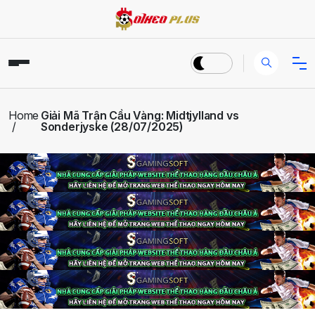
Home
Giải Mã Trận Cầu Vàng: Midtjylland vs
Sonderjyske (28/07/2025)