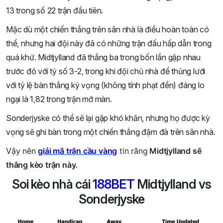
13 trong số 22 trận đầu tiên.
Mặc dù một chiến thắng trên sân nhà là điều hoàn toàn có
thể, nhưng hai đội này đã có những trận đấu hấp dẫn trong
quá khứ. Midtjylland đã thắng ba trong bốn lần gặp nhau
trước đó với tỷ số 3-2, trong khi đội chủ nhà để thủng lưới
với tỷ lệ bàn thắng kỳ vọng (không tính phạt đền) đáng lo
ngại là 1,82 trong trận mở màn.
Sonderjyske có thể sẽ lại gặp khó khăn, nhưng họ được kỳ
vọng sẽ ghi bàn trong một chiến thắng đậm đà trên sân nhà.
V
ậy nên
giải mã trận cầu vàng
tin rằng
Midtjylland sẽ
thắng kèo
trận này.
Soi kèo nhà cái
188BET
Midtjylland vs
Sonderjyske