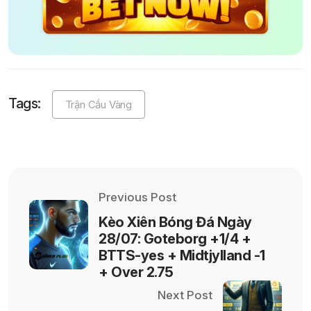
Tags:
Trận Cầu Vàng
Previous Post
Kèo Xiên Bóng Đá Ngày
28/07: Goteborg +1/4 +
BTTS-yes + Midtjylland -1
+ Over 2.75
Next Post