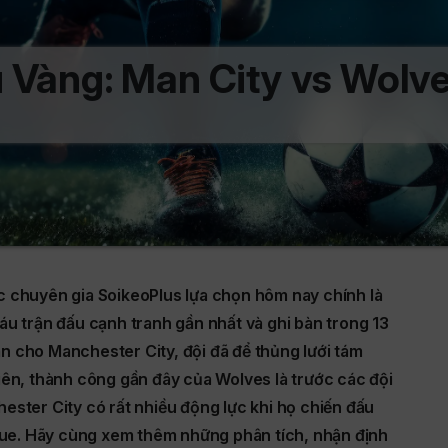
u Vàng: Man City vs Wolv
 chuyên gia SoikeoPlus lựa chọn hôm nay chính là
áu trận đấu cạnh tranh gần nhất và ghi bàn trong 13
hăn cho Manchester City, đội đã để thủng lưới tám
iên, thành công gần đây của Wolves là trước các đội
ester City có rất nhiều động lực khi họ chiến đấu
ue. H
ãy cùng xem thêm những phân tích, nhận định