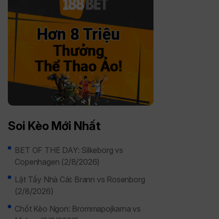
Soi Kèo Mới Nhất
BET OF THE DAY: Silkeborg vs
Copenhagen (2/8/2026)
Lật Tẩy Nhà Cái: Brann vs Rosenborg
(2/8/2026)
Chốt Kèo Ngon: Brommapojkarna vs