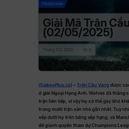
TIN NỘI GIÁN
Giải Mã Trận Cầ
(02/05/2025)
Tháng 5 2, 2025
0
(SoikeoPlus.co)
–
Trận Cầu Vàng
được các
ở giải Ngoại Hạng Anh. Wolves đã thắng s
trận liên tiếp, vì vậy họ có thể gây khó k
trong mười trận sân nhà gần nhất. Tuy nh
xếp dưới họ trên bảng xếp hạng, và Manch
để giành quyền tham dự Champions Leag