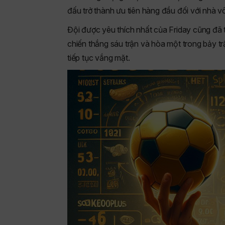
đấu trở thành ưu tiên hàng đầu đối với nhà vô
Đội được yêu thích nhất của Friday cũng đã t
chiến thắng sáu trận và hòa một trong bảy t
tiếp tục vắng mặt.