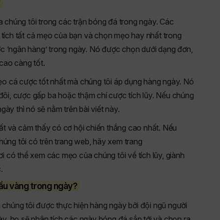
?
a chúng tôi trong các trận bóng đá trong ngày. Các
tích tất cả mẹo của bạn và chọn mẹo hay nhất trong
ược ‘ngân hàng’ trong ngày. Nó được chọn dưới dạng đơn,
cao càng tốt.
mẹo cá cược tốt nhất mà chúng tôi áp dụng hàng ngày. Nó
đôi, cược gấp ba hoặc thậm chí cược tích lũy. Nếu chúng
gày thì nó sẽ nằm trên bài viết này.
hất và cảm thấy có cơ hội chiến thắng cao nhất. Nếu
úng tôi có trên trang web, hãy xem trang
ơi có thể xem các mẹo của chúng tôi về tích lũy, giành
.
ầu vàng trong ngày?
 chúng tôi được thực hiện hàng ngày bởi đội ngũ người
ày, họ sẽ phân tích các ngày bóng đá sắp tới và chọn ra