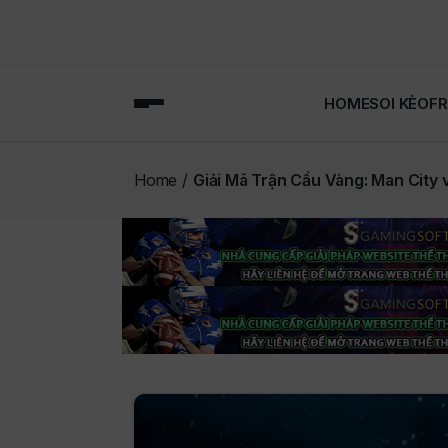
HOME
SOI KÈO
FR
Home
Giải Mã Trận Cầu Vàng: Man City