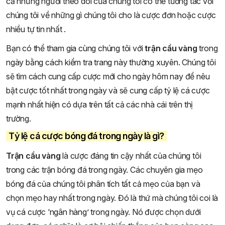
cả những người theo dõi của chúng tôi có thể tương tác với
chúng tôi về những gì chúng tôi cho là cược đơn hoặc cược
nhiều tự tin nhất .
Bạn có thể tham gia cùng chúng tôi với
trận cầu vàng
trong
ngày bằng cách kiểm tra trang này thường xuyên. Chúng tôi
sẽ tìm cách cung cấp cược mới cho ngày hôm nay để nêu
bật cược tốt nhất trong ngày và sẽ cung cấp tỷ lệ cá cược
mạnh nhất hiện có dựa trên tất cả các nhà cái trên thị
trường.
Tỷ lệ cá cược bóng đá trong ngày là gì?
Trận cầu vàng
là cược đáng tin cậy nhất của chúng tôi
trong các trận bóng đá trong ngày. Các chuyên gia mẹo
bóng đá của chúng tôi phân tích tất cả mẹo của bạn và
chọn mẹo hay nhất trong ngày. Đó là thứ mà chúng tôi coi là
vụ cá cược ‘ngân hàng’ trong ngày. Nó được chọn dưới