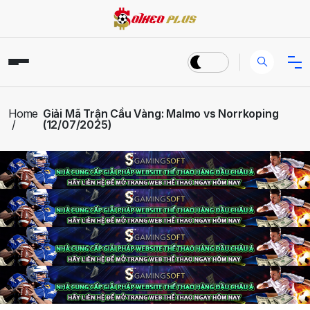
Home
Giải Mã Trận Cầu Vàng: Malmo vs Norrkoping
(12/07/2025)