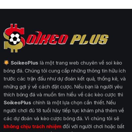
SoikeoPlus
là một trang web chuyên về soi kèo
bóng đá. Chúng tôi cung cấp những thông tin hữu ích
trước các trận đấu như dự đoán kết quả, thống kê, và
những gợi ý về cách đặt cược. Nếu bạn là người yêu
thích bóng đá và muốn tìm hiểu về các kèo cược thì
SoikeoPlus
chính là một lựa chọn cần thiết. Nếu
người chơi đủ 18 tuổi hãy tiếp tục khám phá thêm về
các dự đoán và kèo cược bóng đá. Vì chúng tôi sẽ
không chịu trách nhiệm
đối với người chơi hoặc bất