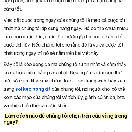
dạng đơn, có nghĩa là cơ hội chiến thắng của bạn càng cao
càng tốt.
Việc đặt cược trong ngày của chúng tôi là mẹo cá cược tốt
nhất mà chúng tôi áp dụng hàng ngày. Nó có thể chứa nhiều
lựa chọn cược đơn, cược đôi, cược gấp ba hoặc thậm chí
cược tích lũy. Nếu chúng tôi cho rằng đó là vụ cá cược tốt
nhất trong ngày thì nó sẽ nằm trên bài viết này.
Đây sẽ là kèo bóng đá mà chúng tôi tự tin nhất và cảm thấy
có cơ hội chiến thắng cao nhất. Nếu người chơi muốn thử
một số cược khác mà chúng tôi có trên trang web, hãy xem
trang
soi kèo bóng đá
của chúng tôi, nơi người chơi có thể
xem các mẹo của chúng tôi về tích lũy, giành cú ăn ba, btts
và nhiều biến thể cá cược khác.
Làm cách nào để chúng tôi chọn trận cầu vàng trong
ngày?