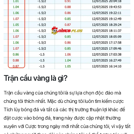
Trận cầu vàng là gì?
Trận cầu vàng của chúng tôi là sự lựa chọn độc đáo mà
chúng tôi thích nhất. Mặc dù chúng tôi luôn tìm kiếm cược
Tích lũy bóng đá và tất cả các thị trường thuận lợi khác để
đặt cược vào bóng đá, trang này được cập nhật thường
xuyên với Cược trong ngày mới nhất của chúng tôi, vì vậy tất