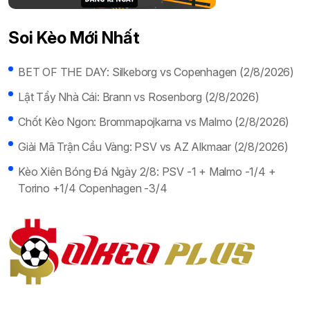
Soi Kèo Mới Nhất
BET OF THE DAY: Silkeborg vs Copenhagen (2/8/2026)
Lật Tẩy Nhà Cái: Brann vs Rosenborg (2/8/2026)
Chốt Kèo Ngon: Brommapojkarna vs Malmo (2/8/2026)
Giải Mã Trận Cầu Vàng: PSV vs AZ Alkmaar (2/8/2026)
Kèo Xiên Bóng Đá Ngày 2/8: PSV -1 + Malmo -1/4 +
Torino +1/4 Copenhagen -3/4