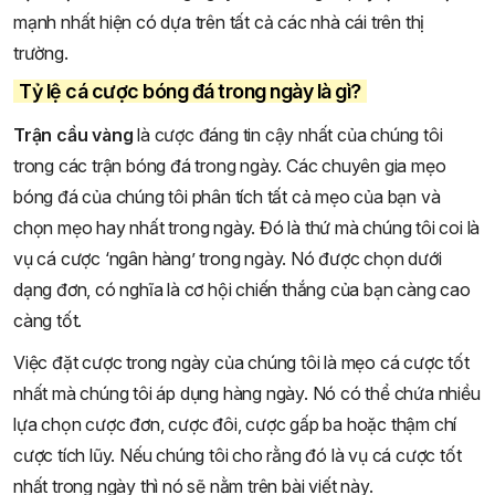
mạnh nhất hiện có dựa trên tất cả các nhà cái trên thị
trường.
Tỷ lệ cá cược bóng đá trong ngày là gì?
Trận cầu vàng
là cược đáng tin cậy nhất của chúng tôi
trong các trận bóng đá trong ngày. Các chuyên gia mẹo
bóng đá của chúng tôi phân tích tất cả mẹo của bạn và
chọn mẹo hay nhất trong ngày. Đó là thứ mà chúng tôi coi là
vụ cá cược ‘ngân hàng’ trong ngày. Nó được chọn dưới
dạng đơn, có nghĩa là cơ hội chiến thắng của bạn càng cao
càng tốt.
Việc đặt cược trong ngày của chúng tôi là mẹo cá cược tốt
nhất mà chúng tôi áp dụng hàng ngày. Nó có thể chứa nhiều
lựa chọn cược đơn, cược đôi, cược gấp ba hoặc thậm chí
cược tích lũy. Nếu chúng tôi cho rằng đó là vụ cá cược tốt
nhất trong ngày thì nó sẽ nằm trên bài viết này.