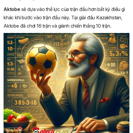
Aktobe
sẽ dựa vào thể lực của trận đấu hơn bất kỳ điều gì
khác khi bước vào trận đấu này. Tại giải đấu Kazakhstan,
Aktobe đã chơi 16 trận và giành chiến thắng 10 trận.