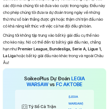
các đội mà chúng tôi sẽ đưa vào cược trong ngày. Điều này
cho phép chúng tôi đưa ra dự đoán trong ngày về những
thứ như số bàn thắng được ghi hoặc thậm chí trận đấu nào
có khả năng kết thúc với việc cả hai đội đều ghi bàn.
Chúng tôi không tập trung vào bất kỳ giải đấu cụ thể nào
cho kèo này. Nó có thể đến từ bất kỳ giải đấu nào, chẳng
hạn như
Premier League, Bundesliga, Serie A, Ligue 1,
La Liga
hoặc bất kỳ giải đấu nào khác trong và ngoài Châu
Âu!
SoikeoPlus Dự Đoán
LEGIA
WARSAW
vs
FC AKTOBE
(LEGIA
WARSAW)
Tỷ Số Cả Trận