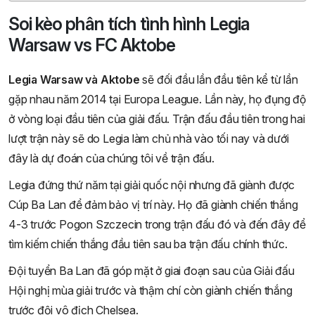
Soi kèo phân tích tình hình Legia
Warsaw vs FC Aktobe
Legia Warsaw và Aktobe
sẽ đối đầu lần đầu tiên kể từ lần
gặp nhau năm 2014 tại Europa League. Lần này, họ đụng độ
ở vòng loại đầu tiên của giải đấu. Trận đấu đầu tiên trong hai
lượt trận này sẽ do Legia làm chủ nhà vào tối nay và dưới
đây là dự đoán của chúng tôi về trận đấu.
Legia đứng thứ năm tại giải quốc nội nhưng đã giành được
Cúp Ba Lan để đảm bảo vị trí này. Họ đã giành chiến thắng
4-3 trước Pogon Szczecin trong trận đấu đó và đến đây để
tìm kiếm chiến thắng đầu tiên sau ba trận đấu chính thức.
Đội tuyển Ba Lan đã góp mặt ở giai đoạn sau của Giải đấu
Hội nghị mùa giải trước và thậm chí còn giành chiến thắng
trước đội vô địch Chelsea.