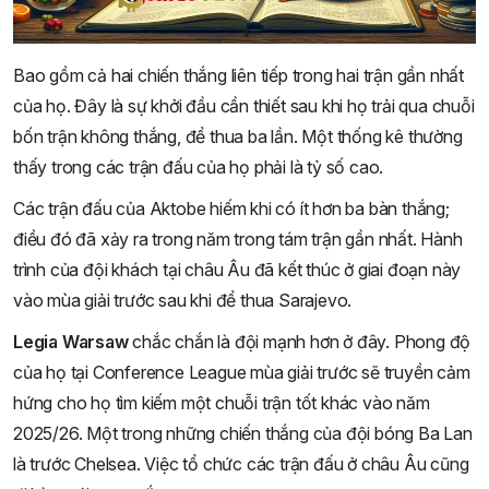
Bao gồm cả hai chiến thắng liên tiếp trong hai trận gần nhất
của họ. Đây là sự khởi đầu cần thiết sau khi họ trải qua chuỗi
bốn trận không thắng, để thua ba lần. Một thống kê thường
thấy trong các trận đấu của họ phải là tỷ số cao.
Các trận đấu của Aktobe hiếm khi có ít hơn ba bàn thắng;
điều đó đã xảy ra trong năm trong tám trận gần nhất. Hành
trình của đội khách tại châu Âu đã kết thúc ở giai đoạn này
vào mùa giải trước sau khi để thua Sarajevo.
Legia Warsaw
chắc chắn là đội mạnh hơn ở đây. Phong độ
của họ tại Conference League mùa giải trước sẽ truyền cảm
hứng cho họ tìm kiếm một chuỗi trận tốt khác vào năm
2025/26. Một trong những chiến thắng của đội bóng Ba Lan
là trước Chelsea. Việc tổ chức các trận đấu ở châu Âu cũng