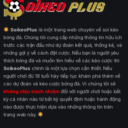
SoikeoPlus
là một trang web chuyên về soi kèo
bóng đá. Chúng tôi cung cấp những thông tin hữu ích
trước các trận đấu như dự đoán kết quả, thống kê, và
những gợi ý về cách đặt cược. Nếu bạn là người yêu
thích bóng đá và muốn tìm hiểu về các kèo cược thì
SoikeoPlus
chính là một lựa chọn cần thiết. Nếu
người chơi đủ 18 tuổi hãy tiếp tục khám phá thêm về
các dự đoán và kèo cược bóng đá. Vì chúng tôi sẽ
không chịu trách nhiệm
đối với người chơi hoặc bất
kỳ cá nhân nào từ bất kỳ quyết định hoặc hành động
nào được thực hiện dựa vào những thông tin trên
trang web này.