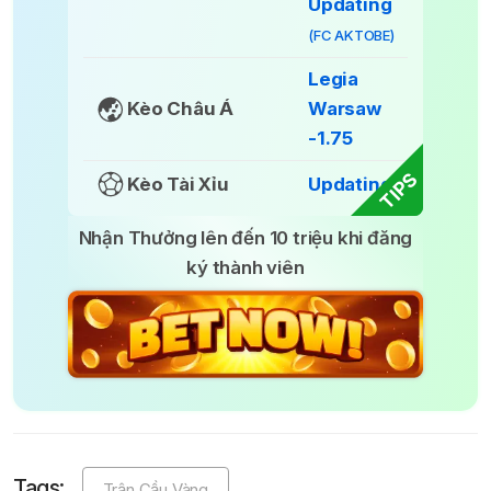
Updating
(FC AKTOBE)
Legia
Kèo Châu Á
Warsaw
-1.75
TIPS
Kèo Tài Xỉu
Updating
Nhận Thưởng lên đến 10 triệu khi đăng
ký thành viên
Tags:
Trận Cầu Vàng