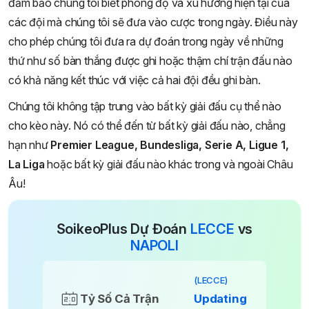
đảm bảo chúng tôi biết phong độ và xu hướng hiện tại của
các đội mà chúng tôi sẽ đưa vào cược trong ngày. Điều này
cho phép chúng tôi đưa ra dự đoán trong ngày về những
thứ như số bàn thắng được ghi hoặc thậm chí trận đấu nào
có khả năng kết thúc với việc cả hai đội đều ghi bàn.
Chúng tôi không tập trung vào bất kỳ giải đấu cụ thể nào
cho kèo này. Nó có thể đến từ bất kỳ giải đấu nào, chẳng
hạn như
Premier League, Bundesliga, Serie A, Ligue 1,
La Liga
hoặc bất kỳ giải đấu nào khác trong và ngoài Châu
Âu!
SoikeoPlus Dự Đoán
LECCE
vs
NAPOLI
(LECCE)
Tỷ Số Cả Trận
Updating