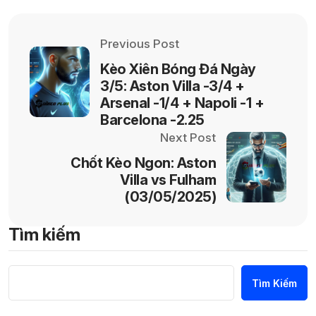
Previous Post
Kèo Xiên Bóng Đá Ngày
3/5: Aston Villa -3/4 +
Arsenal -1/4 + Napoli -1 +
Barcelona -2.25
Next Post
Chốt Kèo Ngon: Aston
Villa vs Fulham
(03/05/2025)
Tìm kiếm
Tìm Kiếm