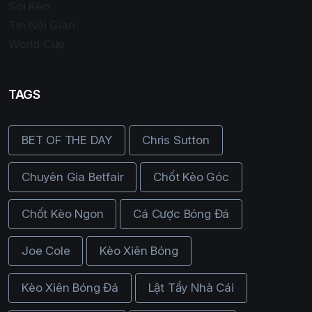
Soi Kèo
Tin Nội Gián
World Cup
TAGS
BET OF THE DAY
Chris Sutton
Chuyên Gia Betfair
Chốt Kèo Góc
Chốt Kèo Ngon
Cá Cược Bóng Đá
Joe Cole
Kèo Xiên Bóng
Kèo Xiên Bóng Đá
Lật Tẩy Nhà Cái