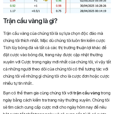
Trận cầu vàng là gì?
Trận cầu vàng của chúng tôi là sự lựa chọn độc đáo mà
chúng tôi thích nhất. Mặc dù chúng tôi luôn tìm kiếm cược
Tích lũy bóng đá và tất cả các thị trường thuận lợi khác để
đặt cược vào bóng đá, trang này được cập nhật thường
xuyên với Cược trong ngày mới nhất của chúng tôi, vì vậy tất
cả những người theo dõi của chúng tôi có thể tương tác với
chúng tôi về những gì chúng tôi cho là cược đơn hoặc cược
nhiều tự tin nhất .
Bạn có thể tham gia cùng chúng tôi với
trận cầu vàng
trong
ngày bằng cách kiểm tra trang này thường xuyên. Chúng tôi
sẽ tìm cách cung cấp cược mới cho ngày hôm nay để nêu