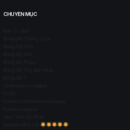
CHUYÊN MỤC
Bạn Có Biết
Bí Quyết Thắng Cược
Bóng Đá Anh
Bóng Đá Đức
Bóng Đá Pháp
Bóng Đá Tây Ban Nha
Bóng Đá Ý
Champions League
EURO
Europa Conference League
Europa League
Máy Tính Dự Đoán
Review Nhà Cái