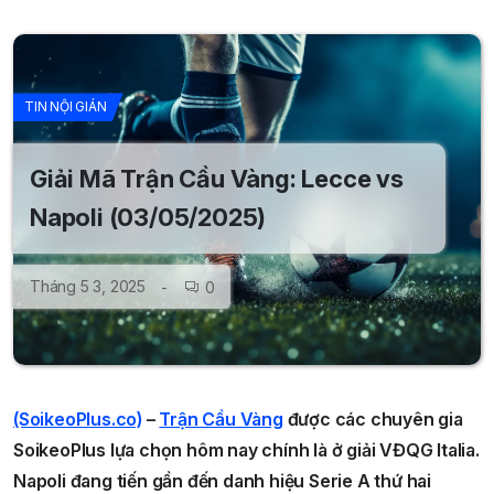
TIN NỘI GIÁN
Giải Mã Trận Cầu Vàng: Lecce vs
Napoli (03/05/2025)
Tháng 5 3, 2025
0
(SoikeoPlus.co)
–
Trận Cầu Vàng
được các chuyên gia
SoikeoPlus lựa chọn hôm nay chính là ở giải VĐQG Italia.
Napoli đang tiến gần đến danh hiệu Serie A thứ hai