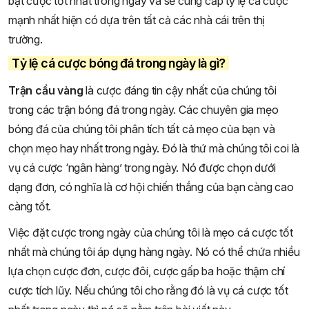
bật cược tốt nhất trong ngày và sẽ cung cấp tỷ lệ cá cược
mạnh nhất hiện có dựa trên tất cả các nhà cái trên thị
trường.
Tỷ lệ cá cược bóng đá trong ngày là gì?
Trận cầu vàng
là cược đáng tin cậy nhất của chúng tôi
trong các trận bóng đá trong ngày. Các chuyên gia mẹo
bóng đá của chúng tôi phân tích tất cả mẹo của bạn và
chọn mẹo hay nhất trong ngày. Đó là thứ mà chúng tôi coi là
vụ cá cược ‘ngân hàng’ trong ngày. Nó được chọn dưới
dạng đơn, có nghĩa là cơ hội chiến thắng của bạn càng cao
càng tốt.
Việc đặt cược trong ngày của chúng tôi là mẹo cá cược tốt
nhất mà chúng tôi áp dụng hàng ngày. Nó có thể chứa nhiều
lựa chọn cược đơn, cược đôi, cược gấp ba hoặc thậm chí
cược tích lũy. Nếu chúng tôi cho rằng đó là vụ cá cược tốt