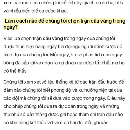
xem các mẹo của chúng tôi về tích lũy, giành cú ăn ba, btts
và nhiều biến thể cá cược khác.
Làm cách nào để chúng tôi chọn trận cầu vàng trong
ngày?
Việc lựa chọn
trận cầu vàng
trong ngày của chúng tôi
được thực hiện hàng ngày bởi đội ngũ người đánh cược có
trình độ của chúng tôi. Mỗi ngày, họ sẽ phân tích các ngày
bóng đá sắp tới và chọn ra dự đoán cá cược tốt nhất mà họ
có thể thấy.
Chúng tôi xem xét số liệu thống kê từ các trận đấu trước để
đảm bảo chúng tôi biết phong độ và xu hướng hiện tại của
các đội mà chúng tôi sẽ đưa vào cược trong ngày. Điều này
cho phép chúng tôi đưa ra dự đoán trong ngày về những
thứ như số bàn thắng được ghi hoặc thậm chí trận đấu nào
có khả năng kết thúc với việc cả hai đội đều ghi bàn.