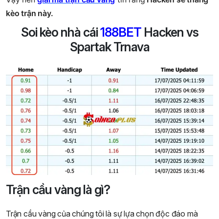
kèo
trận này.
Soi kèo nhà cái
188BET
Hacken vs
Spartak Trnava
Trận cầu vàng là gì?
Trận cầu vàng của chúng tôi là sự lựa chọn độc đáo mà