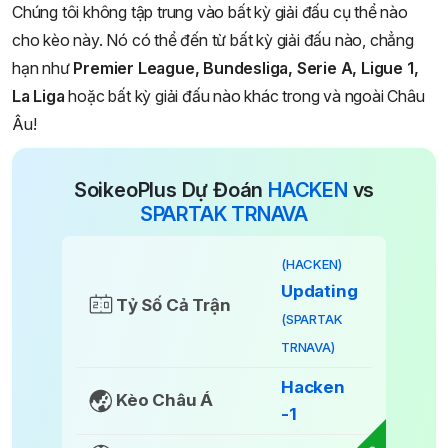
Chúng tôi không tập trung vào bất kỳ giải đấu cụ thể nào
cho kèo này. Nó có thể đến từ bất kỳ giải đấu nào, chẳng
hạn như
Premier League, Bundesliga, Serie A, Ligue 1,
La Liga
hoặc bất kỳ giải đấu nào khác trong và ngoài Châu
Âu!
SoikeoPlus Dự Đoán
HACKEN
vs
SPARTAK TRNAVA
(HACKEN)
Updating
Tỷ Số Cả Trận
(SPARTAK
TRNAVA)
Hacken
Kèo Châu Á
-1