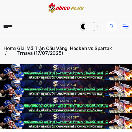
Home
Giải Mã Trận Cầu Vàng: Hacken vs Spartak
Trnava (17/07/2025)