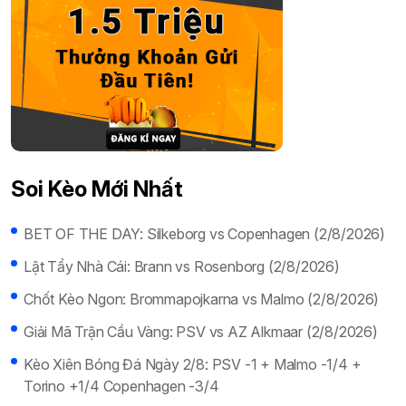
Soi Kèo Mới Nhất
BET OF THE DAY: Silkeborg vs Copenhagen (2/8/2026)
Lật Tẩy Nhà Cái: Brann vs Rosenborg (2/8/2026)
Chốt Kèo Ngon: Brommapojkarna vs Malmo (2/8/2026)
Giải Mã Trận Cầu Vàng: PSV vs AZ Alkmaar (2/8/2026)
Kèo Xiên Bóng Đá Ngày 2/8: PSV -1 + Malmo -1/4 +
Torino +1/4 Copenhagen -3/4