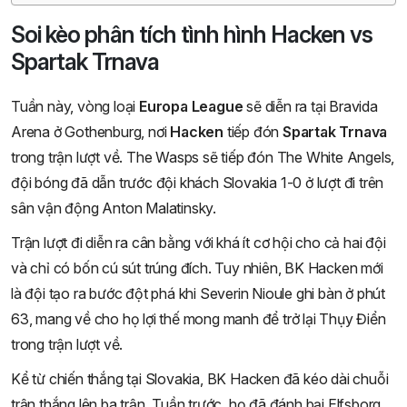
Soi kèo phân tích tình hình Hacken vs
Spartak Trnava
Tuần này, vòng loại
Europa League
sẽ diễn ra tại Bravida
Arena ở Gothenburg, nơi
Hacken
tiếp đón
Spartak Trnava
trong trận lượt về. The Wasps sẽ tiếp đón The White Angels,
đội bóng đã dẫn trước đội khách Slovakia 1-0 ở lượt đi trên
sân vận động Anton Malatinsky.
Trận lượt đi diễn ra cân bằng với khá ít cơ hội cho cả hai đội
và chỉ có bốn cú sút trúng đích. Tuy nhiên, BK Hacken mới
là đội tạo ra bước đột phá khi Severin Nioule ghi bàn ở phút
63, mang về cho họ lợi thế mong manh để trở lại Thụy Điển
trong trận lượt về.
Kể từ chiến thắng tại Slovakia, BK Hacken đã kéo dài chuỗi
trận thắng lên ba trận. Tuần trước, họ đã đánh bại Elfsborg