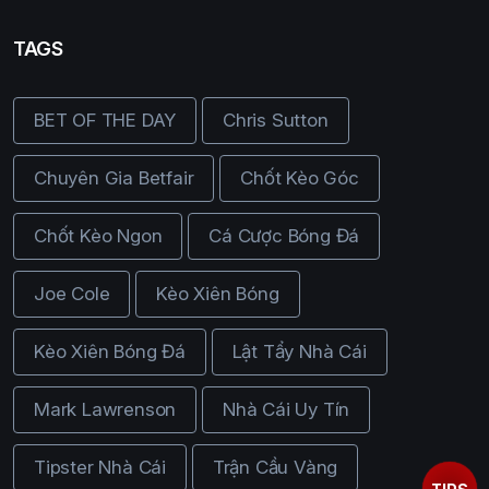
TAGS
BET OF THE DAY
Chris Sutton
Chuyên Gia Betfair
Chốt Kèo Góc
Chốt Kèo Ngon
Cá Cược Bóng Đá
Joe Cole
Kèo Xiên Bóng
Kèo Xiên Bóng Đá
Lật Tẩy Nhà Cái
Mark Lawrenson
Nhà Cái Uy Tín
Tipster Nhà Cái
Trận Cầu Vàng