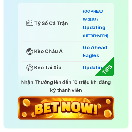
(GO AHEAD
EAGLES)
Tỷ Số Cả Trận
Updating
(HEERENVEEN)
Go Ahead
Kèo Châu Á
Eagles
TIPS
Kèo Tài Xỉu
Updating
Nhận Thưởng lên đến 10 triệu khi đăng
ký thành viên