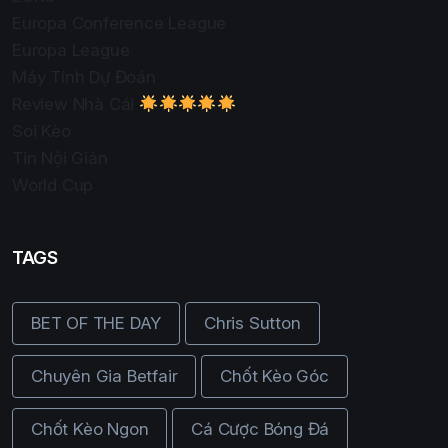
Europa Conference League
Europa League
Máy Tính Dự Đoán
Review Nhà Cái
Soi Kèo
Tin Nội Gián
World Cup
TAGS
BET OF THE DAY
Chris Sutton
Chuyên Gia Betfair
Chốt Kèo Góc
Chốt Kèo Ngon
Cá Cược Bóng Đá