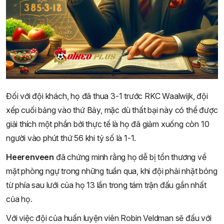
Đối với đội khách, họ đã thua 3-1 trước RKC Waalwijk, đội
xếp cuối bảng vào thứ Bảy, mặc dù thất bại này có thể được
giải thích một phần bởi thực tế là họ đã giảm xuống còn 10
người vào phút thứ 56 khi tỷ số là 1-1.
Heerenveen
đã chứng minh rằng họ dễ bị tổn thương về
mặt phòng ngự trong những tuần qua, khi đội phải nhặt bóng
từ phía sau lưới của họ 13 lần trong tám trận đấu gần nhất
của họ.
Với việc đội của huấn luyện viên Robin Veldman sẽ đấu với