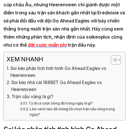
cúp châu Âu, nhưng Heerenveen chỉ giành được một
điểm trong sáu trận sân khách gần nhất tại Eredivisie và
sẽ phải đối đầu với đội Go Ahead Eagles với bảy chiến
thắng trong mười trận sân nhà gần nhất. H
ãy cùng xem
thêm những phân tích, nhận định của soikeoplus cũng
như có thể
đặt cược miễn phí
trận đấu này.
XEM NHANH
Soi kèo phân tích tình hình Go Ahead Eagles vs
Heerenveen
Soi kèo nhà cái 188BET Go Ahead Eagles vs
Heerenveen
Trận cầu vàng là gì?
Tỷ lệ cá cược bóng đá trong ngày là gì?
Làm cách nào để chúng tôi chọn trận cầu vàng trong
ngày?