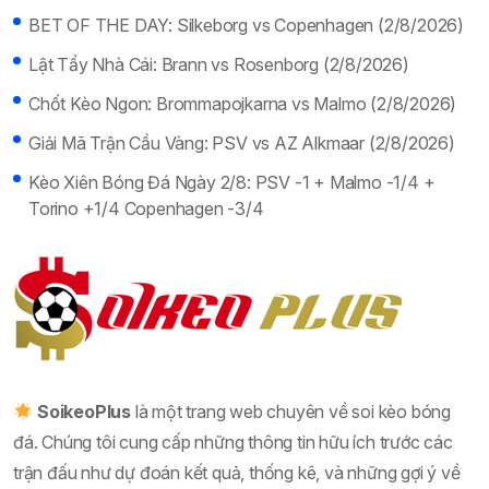
BET OF THE DAY: Silkeborg vs Copenhagen (2/8/2026)
Lật Tẩy Nhà Cái: Brann vs Rosenborg (2/8/2026)
Chốt Kèo Ngon: Brommapojkarna vs Malmo (2/8/2026)
Giải Mã Trận Cầu Vàng: PSV vs AZ Alkmaar (2/8/2026)
Kèo Xiên Bóng Đá Ngày 2/8: PSV -1 + Malmo -1/4 +
Torino +1/4 Copenhagen -3/4
SoikeoPlus
là một trang web chuyên về soi kèo bóng
đá. Chúng tôi cung cấp những thông tin hữu ích trước các
trận đấu như dự đoán kết quả, thống kê, và những gợi ý về