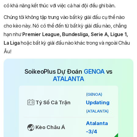
có khả năng kết thúc với việc cả hai đội đều ghi bàn.
Chúng tôi không tập trung vào bất kỳ giải đấu cụ thể nào
cho kèo này. Nó có thể đến từ bất kỳ giải đấu nào, chẳng
hạn như
Premier League, Bundesliga, Serie A, Ligue 1,
La Liga
hoặc bất kỳ giải đấu nào khác trong và ngoài Châu
Âu!
SoikeoPlus Dự Đoán
GENOA
vs
ATALANTA
(GENOA)
Tỷ Số Cả Trận
Updating
(ATALANTA)
Atalanta
Kèo Châu Á
-3/4