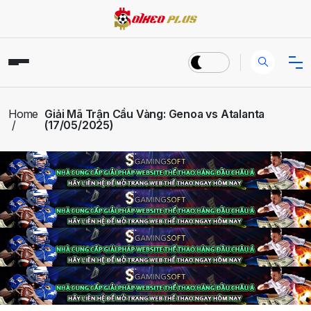
Home
Giải Mã Trận Cầu Vàng: Genoa vs Atalanta
(17/05/2025)