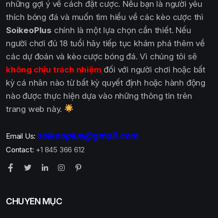
những gợi ý về cách đặt cược. Nếu bạn là người yêu
thích bóng đá và muốn tìm hiểu về các kèo cược thì
SoikeoPlus
chính là một lựa chọn cần thiết. Nếu
người chơi đủ 18 tuổi hãy tiếp tục khám phá thêm về
các dự đoán và kèo cược bóng đá. Vì chúng tôi sẽ
không chịu trách nhiệm
đối với người chơi hoặc bất
kỳ cá nhân nào từ bất kỳ quyết định hoặc hành động
nào được thực hiện dựa vào những thông tin trên
trang web này.
soikeoplus@gmail.com
Email Us:
Contact:
+1 845 366 612
CHUYÊN MỤC