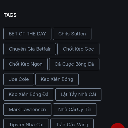
TAGS
BET OF THE DAY
Chris Sutton
Chuyên Gia Betfair
Chốt Kèo Góc
Chốt Kèo Ngon
Cá Cược Bóng Đá
Joe Cole
Kèo Xiên Bóng
Kèo Xiên Bóng Đá
Lật Tẩy Nhà Cái
Mark Lawrenson
Nhà Cái Uy Tín
Tipster Nhà Cái
Trận Cầu Vàng