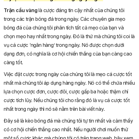
Trận cầu vàng
là cược đáng tin cậy nhất của chúng tôi
trong các trận bóng đá trong ngày. Các chuyên gia mẹo
bóng đá của chúng tôi phân tích tất cả mẹo của bạn và
chọn mẹo hay nhất trong ngày. Đó là thứ mà chúng tôi coi là
vụ cá cược ‘ngân hàng’ trong ngày. Nó được chọn dưới
dạng đơn, có nghĩa là cơ hội chiến thắng của bạn càng cao
càng tốt.
Việc đặt cược trong ngày của chúng tôi là mẹo cá cược tốt
nhất mà chúng tôi áp dụng hàng ngày. Nó có thể chứa nhiều
lựa chọn cược đơn, cược đôi, cược gấp ba hoặc thậm chí
cược tích lũy. Nếu chúng tôi cho rằng đó là vụ cá cược tốt
nhất trong ngày thì nó sẽ nằm trên bài viết này.
Đây sẽ là kèo bóng đá mà chúng tôi tự tin nhất và cảm thấy
có cơ hội chiến thắng cao nhất. Nếu người chơi muốn thử
một số cược khác mà chúng tôi có trên trang web, hãy xem