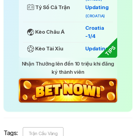
Tỷ Số Cả Trận
Updating
(CROATIA)
Croatia
Kèo Châu Á
-1/4
TIPS
Kèo Tài Xỉu
Updating
Nhận Thưởng lên đến 10 triệu khi đăng
ký thành viên
Tags:
Trận Cầu Vàng