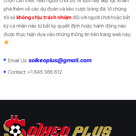
chọn cần thiết. Nếu người chơi đủ 18 tuổi hãy tiếp tục khám
phá thêm về các dự đoán và kèo cược bóng đá. Vì chúng
tôi sẽ
không chịu trách nhiệm
đối với người chơi hoặc bất
kỳ cá nhân nào từ bất kỳ quyết định hoặc hành động nào
được thực hiện dựa vào những thông tin trên trang web này.
soikeoplus@gmail.com
Email Us:
Contact:
+1 845 366 612