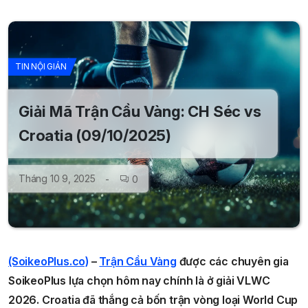
TIN NỘI GIÁN
Giải Mã Trận Cầu Vàng: CH Séc vs
Croatia (09/10/2025)
Tháng 10 9, 2025
0
(SoikeoPlus.co)
–
Trận Cầu Vàng
được các chuyên gia
SoikeoPlus lựa chọn hôm nay chính là ở giải VLWC
2026. Croatia đã thắng cả bốn trận vòng loại World Cup