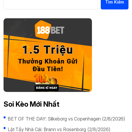
Tìm Kiếm
Soi Kèo Mới Nhất
BET OF THE DAY: Silkeborg vs Copenhagen (2/8/2026)
Lật Tẩy Nhà Cái: Brann vs Rosenborg (2/8/2026)