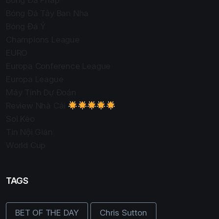
Bóng Đá Tây Ban Nha
Bóng Đá Ý
Champions League
EURO
Europa Conference League
Europa League
Máy Tính Dự Đoán
Review Nhà Cái
Soi Kèo
Tin Nội Gián
World Cup
TAGS
BET OF THE DAY
Chris Sutton