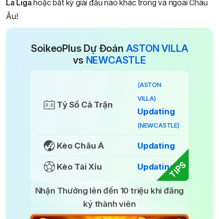
La Liga
hoặc bất kỳ giải đấu nào khác trong và ngoài Châu
Âu!
SoikeoPlus Dự Đoán
ASTON VILLA
vs
NEWCASTLE
(ASTON
VILLA)
Tỷ Số Cả Trận
Updating
(NEWCASTLE)
Kèo Châu Á
Updating
TIPS
Kèo Tài Xỉu
Updating
Nhận Thưởng lên đến 10 triệu khi đăng
ký thành viên