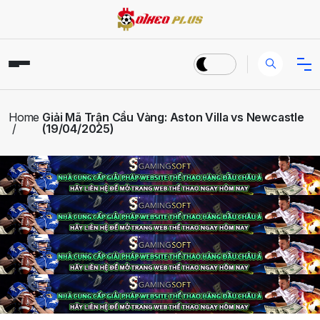
Home
Giải Mã Trận Cầu Vàng: Aston Villa vs Newcastle
(19/04/2025)