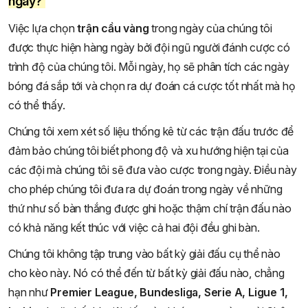
ngày?
Việc lựa chọn
trận cầu vàng
trong ngày của chúng tôi
được thực hiện hàng ngày bởi đội ngũ người đánh cược có
trình độ của chúng tôi. Mỗi ngày, họ sẽ phân tích các ngày
bóng đá sắp tới và chọn ra dự đoán cá cược tốt nhất mà họ
có thể thấy.
Chúng tôi xem xét số liệu thống kê từ các trận đấu trước để
đảm bảo chúng tôi biết phong độ và xu hướng hiện tại của
các đội mà chúng tôi sẽ đưa vào cược trong ngày. Điều này
cho phép chúng tôi đưa ra dự đoán trong ngày về những
thứ như số bàn thắng được ghi hoặc thậm chí trận đấu nào
có khả năng kết thúc với việc cả hai đội đều ghi bàn.
Chúng tôi không tập trung vào bất kỳ giải đấu cụ thể nào
cho kèo này. Nó có thể đến từ bất kỳ giải đấu nào, chẳng
hạn như
Premier League, Bundesliga, Serie A, Ligue 1,