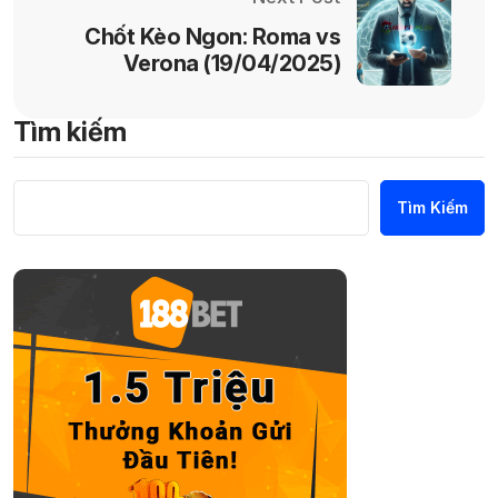
Chốt Kèo Ngon: Roma vs
Verona (19/04/2025)
Tìm kiếm
Tìm Kiếm