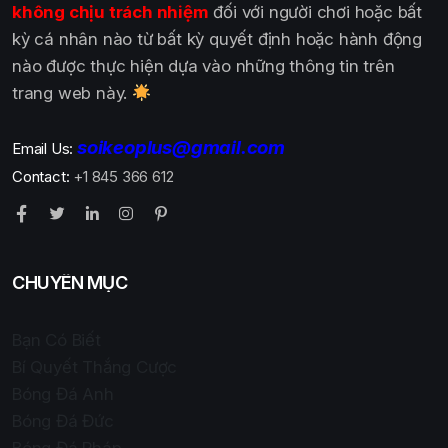
không chịu trách nhiệm
đối với người chơi hoặc bất
kỳ cá nhân nào từ bất kỳ quyết định hoặc hành động
nào được thực hiện dựa vào những thông tin trên
trang web này.
soikeoplus@gmail.com
Email Us:
Contact:
+1 845 366 612
CHUYÊN MỤC
Bạn Có Biết
Bí Quyết Thắng Cược
Bóng Đá Anh
Bóng Đá Đức
Bóng Đá Pháp