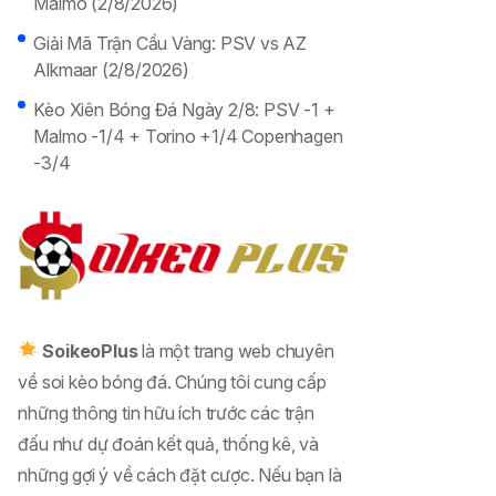
Malmo (2/8/2026)
Giải Mã Trận Cầu Vàng: PSV vs AZ
Alkmaar (2/8/2026)
Kèo Xiên Bóng Đá Ngày 2/8: PSV -1 +
Malmo -1/4 + Torino +1/4 Copenhagen
-3/4
SoikeoPlus
là một trang web chuyên
về soi kèo bóng đá. Chúng tôi cung cấp
những thông tin hữu ích trước các trận
đấu như dự đoán kết quả, thống kê, và
những gợi ý về cách đặt cược. Nếu bạn là