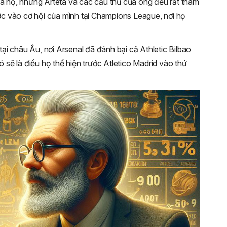
a họ, nhưng Arteta và các cầu thủ của ông đều rất tham
ợc vào cơ hội của mình tại Champions League, nơi họ
tại châu Âu, nơi Arsenal đã đánh bại cả Athletic Bilbao
 sẽ là điều họ thể hiện trước Atletico Madrid vào thứ