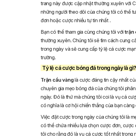
trang này được cập nhật thường xuyên với Cư
những người theo dõi của chúng tôi có thể tư
đơn hoặc cược nhiều tự tin nhất .
Bạn có thể tham gia cùng chúng tôi với
trận
thường xuyên. Chúng tôi sẽ tìm cách cung c
trong ngày và sẽ cung cấp tỷ lệ cá cược mạnh
trường.
Tỷ lệ cá cược bóng đá trong ngày là gì
Trận cầu vàng
là cược đáng tin cậy nhất củ
chuyên gia mẹo bóng đá của chúng tôi phân 
ngày. Đó là thứ mà chúng tôi coi là vụ cá c
có nghĩa là cơ hội chiến thắng của bạn càng 
Việc đặt cược trong ngày của chúng tôi là 
có thể chứa nhiều lựa chọn cược đơn, cược 
tôi cho rằng đó là vụ cá cược tốt nhất trong n