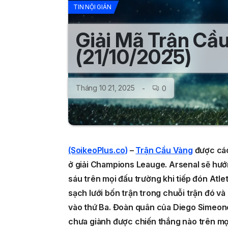
TIN NỘI GIÁN
Giải Mã Trận Cầu
(21/10/2025)
Tháng 10 21, 2025
0
(SoikeoPlus.co)
–
Trận Cầu Vàng
được các
ở giải Champions Leauge. Arsenal sẽ hướn
sáu trên mọi đấu trường khi tiếp đón Atle
sạch lưới bốn trận trong chuỗi trận đó và
vào thứ Ba. Đoàn quân của Diego Simeone 
chưa giành được chiến thắng nào trên mọ