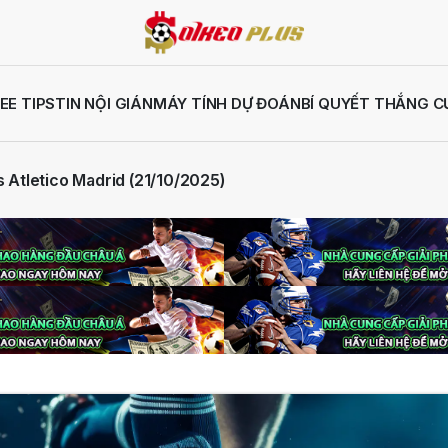
EE TIPS
TIN NỘI GIÁN
MÁY TÍNH DỰ ĐOÁN
BÍ QUYẾT THẮNG 
s Atletico Madrid (21/10/2025)