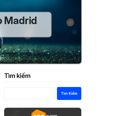
o Madrid
Tìm kiếm
Tìm Kiếm