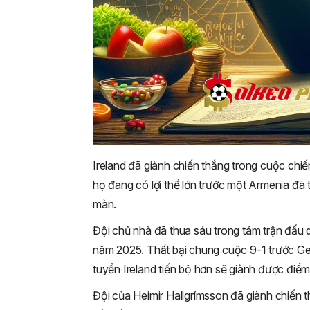
Ireland đã giành chiến thắng trong cuộc chiến
họ đang có lợi thế lớn trước một Armenia đã
màn.
Đội chủ nhà đã thua sáu trong tám trận đấu 
năm 2025. Thất bại chung cuộc 9-1 trước Ge
tuyển Ireland tiến bộ hơn sẽ giành được điểm
Đội của Heimir Hallgrímsson đã giành chiến t