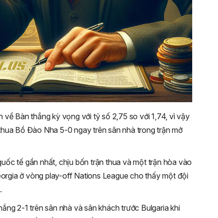
 về Bàn thắng kỳ vọng với tỷ số 2,75 so với 1,74, vì vậy
 thua Bồ Đào Nha 5-0 ngay trên sân nhà trong trận mở
quốc tế gần nhất, chịu bốn trận thua và một trận hòa vào
orgia ở vòng play-off Nations League cho thấy một đội
.
hắng 2-1 trên sân nhà và sân khách trước Bulgaria khi