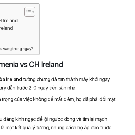
H Ireland
reland
ầu vàng trong ngày?
rmenia vs CH Ireland
a Ireland
tưởng chừng đã tan thành mây khói ngay
ary dẫn trước 2-0 ngay trên sân nhà.
 trọng của việc không để mất điểm, họ đã phải đối mặt
đấu đáng kinh ngạc để lội ngược dòng và tìm lại mạch
 là một kết quả lý tưởng, nhưng cách họ áp đảo trước