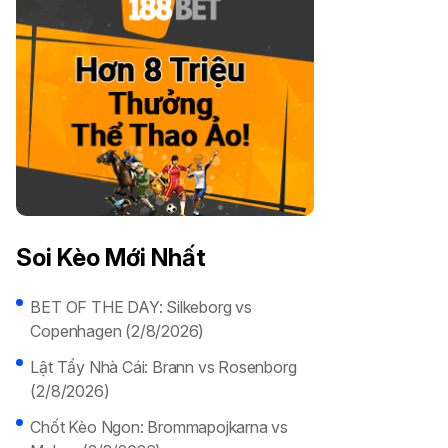
Soi Kèo Mới Nhất
BET OF THE DAY: Silkeborg vs
Copenhagen (2/8/2026)
Lật Tẩy Nhà Cái: Brann vs Rosenborg
(2/8/2026)
Chốt Kèo Ngon: Brommapojkarna vs