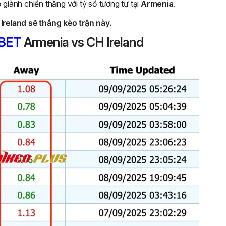
giành chiến thắng với tỷ số tương tự tại
Armenia
.
Ireland sẽ thắng kèo
trận này.
8BET
Armenia vs CH Ireland