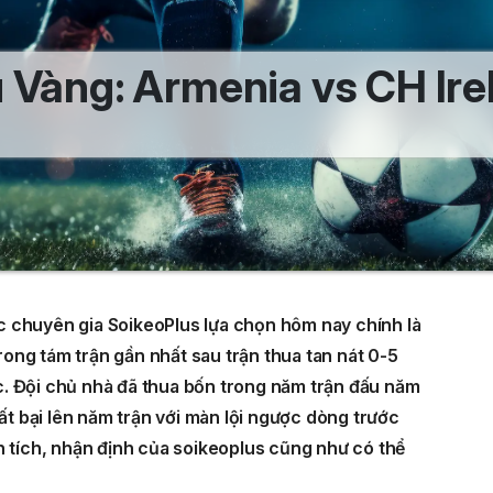
 Vàng: Armenia vs CH Ire
 chuyên gia SoikeoPlus lựa chọn hôm nay chính là
ong tám trận gần nhất sau trận thua tan nát 0-5
c. Đội chủ nhà đã thua bốn trong năm trận đấu năm
bất bại lên năm trận với màn lội ngược dòng trước
tích, nhận định của soikeoplus cũng như có thể