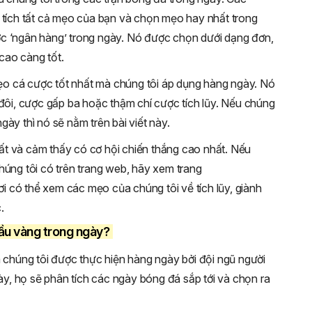
tích tất cả mẹo của bạn và chọn mẹo hay nhất trong
ược ‘ngân hàng’ trong ngày. Nó được chọn dưới dạng đơn,
cao càng tốt.
mẹo cá cược tốt nhất mà chúng tôi áp dụng hàng ngày. Nó
đôi, cược gấp ba hoặc thậm chí cược tích lũy. Nếu chúng
gày thì nó sẽ nằm trên bài viết này.
hất và cảm thấy có cơ hội chiến thắng cao nhất. Nếu
úng tôi có trên trang web, hãy xem trang
ơi có thể xem các mẹo của chúng tôi về tích lũy, giành
.
ầu vàng trong ngày?
 chúng tôi được thực hiện hàng ngày bởi đội ngũ người
ày, họ sẽ phân tích các ngày bóng đá sắp tới và chọn ra