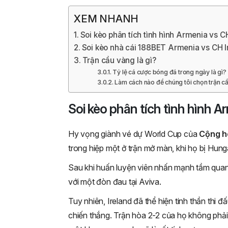
XEM NHANH
Soi kèo phân tích tình hình Armenia vs C
Soi kèo nhà cái 188BET Armenia vs CH I
Trận cầu vàng là gì?
Tỷ lệ cá cược bóng đá trong ngày là gì?
Làm cách nào để chúng tôi chọn trận c
Soi kèo phân tích tình hình A
Hy vọng giành vé dự World Cup của
Cộng hò
trong hiệp một ở trận mở màn, khi họ bị Hung
Sau khi huấn luyện viên nhấn mạnh tầm quan
với một đòn đau tại Aviva.
Tuy nhiên, Ireland đã thể hiện tinh thần thi 
chiến thắng. Trận hòa 2-2 của họ không phải