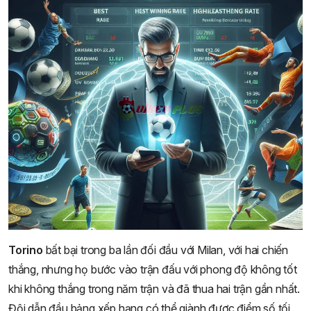
Torino
bất bại trong ba lần đối đầu với Milan, với hai chiến
thắng, nhưng họ bước vào trận đấu với phong độ không tốt
khi không thắng trong năm trận và đã thua hai trận gần nhất.
Đội dẫn đầu bảng xếp hạng có thể giành được điểm số tối