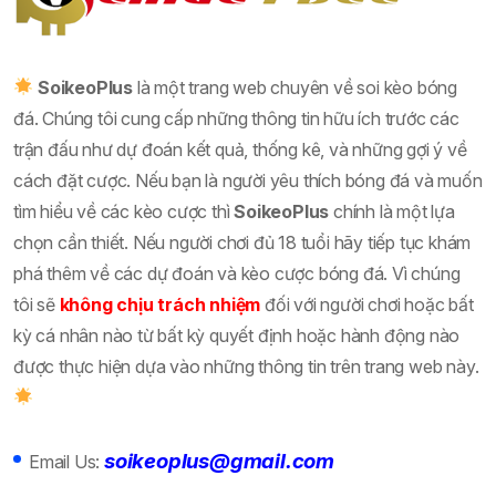
SoikeoPlus
là một trang web chuyên về soi kèo bóng
đá. Chúng tôi cung cấp những thông tin hữu ích trước các
trận đấu như dự đoán kết quả, thống kê, và những gợi ý về
cách đặt cược. Nếu bạn là người yêu thích bóng đá và muốn
tìm hiểu về các kèo cược thì
SoikeoPlus
chính là một lựa
chọn cần thiết. Nếu người chơi đủ 18 tuổi hãy tiếp tục khám
phá thêm về các dự đoán và kèo cược bóng đá. Vì chúng
tôi sẽ
không chịu trách nhiệm
đối với người chơi hoặc bất
kỳ cá nhân nào từ bất kỳ quyết định hoặc hành động nào
được thực hiện dựa vào những thông tin trên trang web này.
soikeoplus@gmail.com
Email Us: