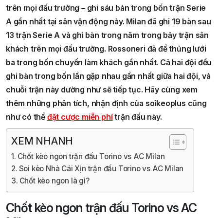
trên mọi đấu trường – ghi sáu bàn trong bốn trận Serie
A gần nhất tại sân vận động này. Milan đã ghi 19 bàn sau
13 trận Serie A và ghi bàn trong năm trong bảy trận sân
khách trên mọi đấu trường. Rossoneri đã để thủng lưới
ba trong bốn chuyến làm khách gần nhất. Cả hai đội đều
ghi bàn trong bốn lần gặp nhau gần nhất giữa hai đội, và
chuỗi trận này dường như sẽ tiếp tục. Hãy
cùng xem
thêm những phân tích, nhận định của soikeoplus cũng
như có thể
đặt cược miễn phí
trận đấu này.
XEM NHANH
Chốt kèo ngon trận đấu Torino vs AC Milan
Soi kèo Nhà Cái Xịn trận đấu Torino vs AC Milan
Chốt kèo ngon là gì?
Chốt kèo ngon trận đấu Torino vs AC