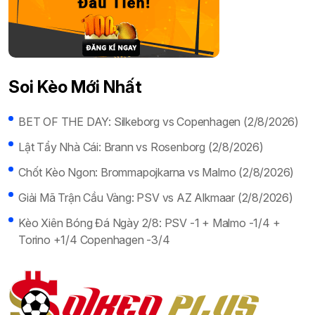
Soi Kèo Mới Nhất
BET OF THE DAY: Silkeborg vs Copenhagen (2/8/2026)
Lật Tẩy Nhà Cái: Brann vs Rosenborg (2/8/2026)
Chốt Kèo Ngon: Brommapojkarna vs Malmo (2/8/2026)
Giải Mã Trận Cầu Vàng: PSV vs AZ Alkmaar (2/8/2026)
Kèo Xiên Bóng Đá Ngày 2/8: PSV -1 + Malmo -1/4 +
Torino +1/4 Copenhagen -3/4