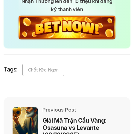
Nhận Thưởng lên đến 10 triệu khi đăng
ký thành viên
Tags:
Chốt Kèo Ngon
Previous Post
Giải Mã Trận Cầu Vàng:
Osasuna vs Levante