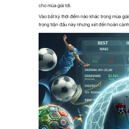
cho mùa giải tới.
Vào bất kỳ thời điểm nào khác trong mùa giải,
trong trận đấu này nhưng xét đến hoàn cảnh,