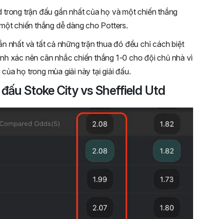
d trong trận đấu gần nhất của họ và một chiến thắng
 một chiến thắng dễ dàng cho Potters.
ần nhất và tất cả những trận thua đó đều chỉ cách biệt
ính xác nên cân nhắc chiến thắng 1-0 cho đội chủ nhà vì
của họ trong mùa giải này tại giải đấu.
 đấu Stoke City vs Sheffield Utd