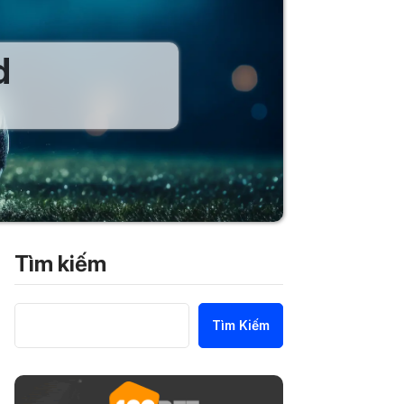
d
Tìm kiếm
Tìm Kiếm