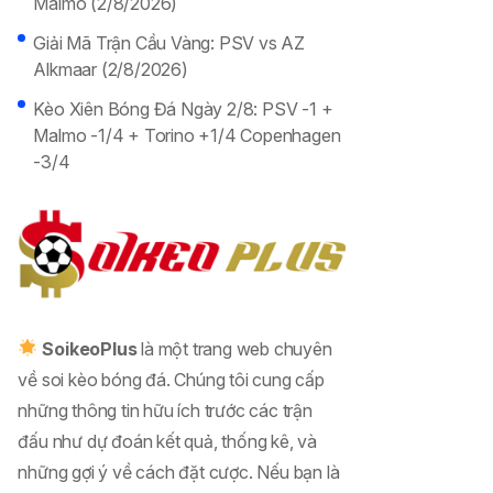
Malmo (2/8/2026)
Giải Mã Trận Cầu Vàng: PSV vs AZ
Alkmaar (2/8/2026)
Kèo Xiên Bóng Đá Ngày 2/8: PSV -1 +
Malmo -1/4 + Torino +1/4 Copenhagen
-3/4
SoikeoPlus
là một trang web chuyên
về soi kèo bóng đá. Chúng tôi cung cấp
những thông tin hữu ích trước các trận
đấu như dự đoán kết quả, thống kê, và
những gợi ý về cách đặt cược. Nếu bạn là