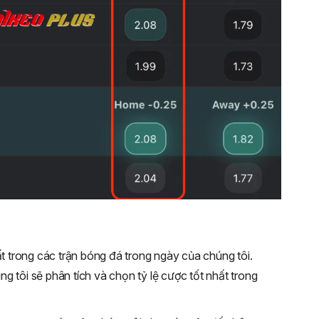
ất trong các trận bóng đá trong ngày của chúng tôi.
tôi sẽ phân tích và chọn tỷ lệ cược tốt nhất trong