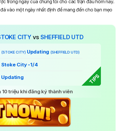
ược trong ngày của chúng tôi cho các trận đấu hôm nay.
ng đá vào một ngày nhất định để mang đến cho bạn mẹo
STOKE CITY
vs
SHEFFIELD UTD
Updating
(STOKE CITY)
(SHEFFIELD UTD)
Stoke City -1/4
TIPS
Updating
10 triệu khi đăng ký thành viên