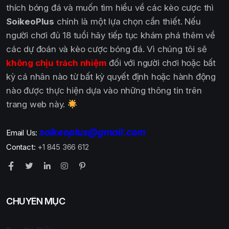
thích bóng đá và muốn tìm hiểu về các kèo cược thì
SoikeoPlus
chính là một lựa chọn cần thiết. Nếu
người chơi đủ 18 tuổi hãy tiếp tục khám phá thêm về
các dự đoán và kèo cược bóng đá. Vì chúng tôi sẽ
không chịu trách nhiệm
đối với người chơi hoặc bất
kỳ cá nhân nào từ bất kỳ quyết định hoặc hành động
nào được thực hiện dựa vào những thông tin trên
trang web này.
soikeoplus@gmail.com
Email Us:
Contact:
+1 845 366 612
CHUYÊN MỤC