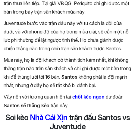
trận thua liên tiếp. Tại giải VĐQG, Periquito chỉ ghi được một
bàn trong bảy trận sân khách mùa này.
Juventude bước vào trận đấu này với tư cách là đội cửa
dưới, và với phong độ của họ trong mùa giải, sẽ cần một nỗ
lực phi thường để lật ngược tình thế. Họ chưa giành được
chiến thắng nào trong chín trận sân khách trước Santos.
Mùa này, họ là đội khách có thành tích kém nhất, khi không
thắng trận nào trên sân khách và chỉ ghi được một bàn trong
khi để thủng lưới tới 16 bàn.
Santos
không phải là đội mạnh
nhất, nhưng ở đây họ sẽ rất khó bị đánh bại.
Vậy nên với tương quan hiện tại
chốt kèo ngon
dự đoán
Santos sẽ thắng kèo
trận này.
Soi kèo
Nhà Cái Xịn
trận đấu Santos vs
Juventude