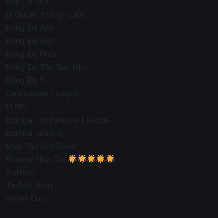
Bạn Có Biết
Bí Quyết Thắng Cược
Bóng Đá Anh
Bóng Đá Đức
Bóng Đá Pháp
Bóng Đá Tây Ban Nha
Bóng Đá Ý
Champions League
EURO
Europa Conference League
Europa League
Máy Tính Dự Đoán
Review Nhà Cái
Soi Kèo
Tin Nội Gián
World Cup