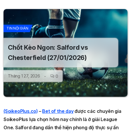
TIN NỘI GIÁN
Chốt Kèo Ngon: Salford vs
Chesterfield (27/01/2026)
Tháng 1 27, 2026
0
(SoikeoPlus.co)
–
Bet of the day
được các chuyên gia
SoikeoPlus lựa chọn hôm nay chính là ở giải League
One. Salford đang dần thể hiện phong độ thực sự ấn