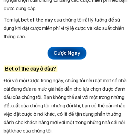
được cung cấp.
Tóm lại,
bet of the day
của chúng tôi rất lý tưởng để sử
dụng khi đặt cược miễn phí vì tỷ lệ cược và xác suất chiến
thắng cao.
Cược Ngay
Bet of the day ở đâu?
Đối với mỗi Cược trong ngày, chúng tôi nêu bật một số nhà
cái đang đưa ra mức giá hấp dẫn cho lựa chọn được đánh
dấu của chúng tôi. Bạn không thể sai với một trong những
đề xuất của chúng tôi, nhưng đôi khi, bạn có thể cân nhắc
việc đặt cược ở nơi khác, có lẽ để tận dụng phần thưởng
dành cho khách hàng mới với một trong những nhà cái nổi
bật khác của chúng tôi.