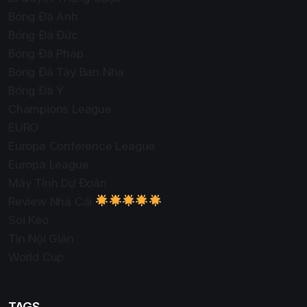
Bóng Đá Anh
Bóng Đá Đức
Bóng Đá Pháp
Bóng Đá Tây Ban Nha
Bóng Đá Ý
Champions League
EURO
Europa Conference League
Europa League
Máy Tính Dự Đoán
Review Nhà Cái
Soi Kèo
Tin Nội Gián
World Cup
TAGS