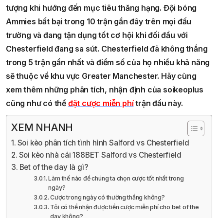
tượng khi hướng đến mục tiêu thăng hạng. Đội bóng
Ammies bất bại trong 10 trận gần đây trên mọi đấu
trường và đang tận dụng tốt cơ hội khi đối đầu với
Chesterfield đang sa sút. Chesterfield đã không thắng
trong 5 trận gần nhất và điểm số của họ nhiều khả năng
sẽ thuộc về khu vực Greater Manchester. H
ãy cùng
xem thêm những phân tích, nhận định của soikeoplus
cũng như có thể
đặt cược miễn phí
trận đấu này.
XEM NHANH
Soi kèo phân tích tình hình Salford vs Chesterfield
Soi kèo nhà cái 188BET Salford vs Chesterfield
Bet of the day là gì?
Làm thế nào để chúng ta chọn cược tốt nhất trong
ngày?
Cược trong ngày có thường thắng không?
Tôi có thể nhận được tiền cược miễn phí cho bet of the
day không?