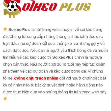
SoikeoPlus
là một trang web chuyên về soi kèo bóng
đá. Chúng tôi cung cấp những thông tin hữu ích trước các
trận đấu như dự đoán kết quả, thống kê, và những gợi ý về
cách đặt cược. Nếu bạn là người yêu thích bóng đá và muốn
tìm hiểu về các kèo cược thì
SoikeoPlus
chính là một lựa
chọn cần thiết. Nếu người chơi đủ 18 tuổi hãy tiếp tục khám
phá thêm về các dự đoán và kèo cược bóng đá. Vì chúng
tôi sẽ
không chịu trách nhiệm
đối với người chơi hoặc bất
kỳ cá nhân nào từ bất kỳ quyết định hoặc hành động nào
được thực hiện dựa vào những thông tin trên trang web này.