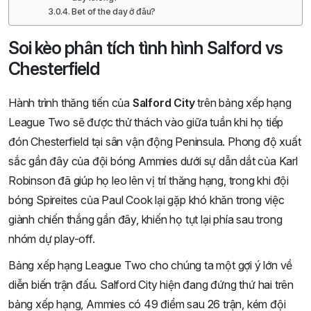
Bet of the day ở đâu?
Soi kèo phân tích tình hình Salford vs
Chesterfield
Hành trình thăng tiến của
Salford City
trên bảng xếp hạng
League Two sẽ được thử thách vào giữa tuần khi họ tiếp
đón Chesterfield tại sân vận động Peninsula. Phong độ xuất
sắc gần đây của đội bóng Ammies dưới sự dẫn dắt của Karl
Robinson đã giúp họ leo lên vị trí thăng hạng, trong khi đội
bóng Spireites của Paul Cook lại gặp khó khăn trong việc
giành chiến thắng gần đây, khiến họ tụt lại phía sau trong
nhóm dự play-off.
Bảng xếp hạng League Two cho chúng ta một gợi ý lớn về
diễn biến trận đấu. Salford City hiện đang đứng thứ hai trên
bảng xếp hạng, Ammies có 49 điểm sau 26 trận, kém đội