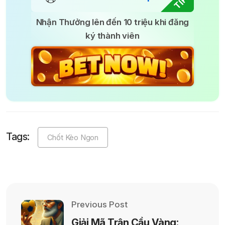
TIPS
Nhận Thưởng lên đến 10 triệu khi đăng
ký thành viên
Tags:
Chốt Kèo Ngon
Previous Post
Giải Mã Trận Cầu Vàng: