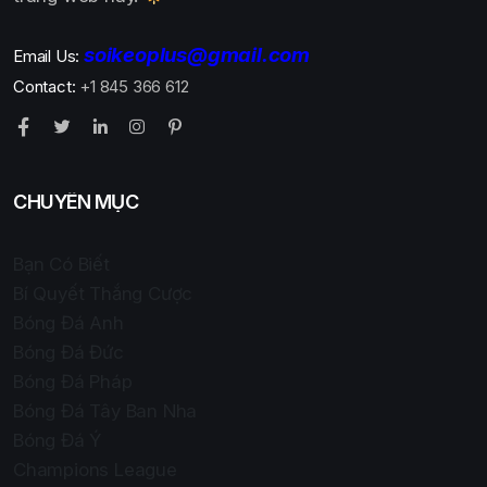
soikeoplus@gmail.com
Email Us:
Contact:
+1 845 366 612
CHUYÊN MỤC
Bạn Có Biết
Bí Quyết Thắng Cược
Bóng Đá Anh
Bóng Đá Đức
Bóng Đá Pháp
Bóng Đá Tây Ban Nha
Bóng Đá Ý
Champions League