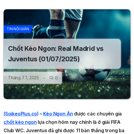
TIN NỘI GIÁN
Chốt Kèo Ngon: Real Madrid vs
Juventus (01/07/2025)
Tháng 7 1, 2025
0
(SoikeoPlus.co)
–
Kèo Ngon Ăn
được các chuyên gia
chốt kèo ngon
lựa chọn hôm nay chính là ở giải FIFA
Club WC. Juventus đã ghi được 11 bàn thắng trong ba