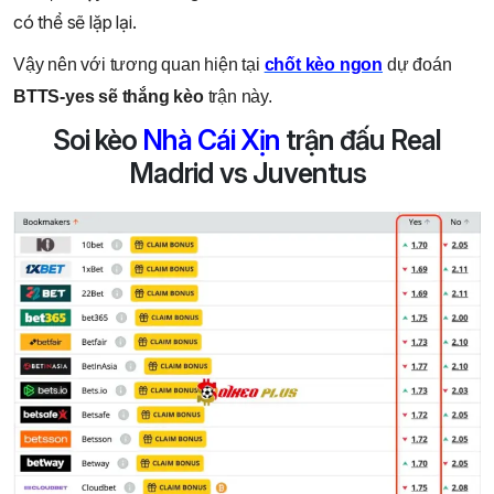
có thể sẽ lặp lại.
Vậy nên với tương quan hiện tại
chốt kèo ngon
dự đoán
BTTS-yes sẽ thắng kèo
trận này.
Soi kèo
Nhà Cái Xịn
trận đấu Real
Madrid vs Juventus