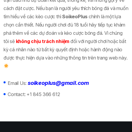
cách đặt cược. Nếu bạn là người yêu thích bóng đá và muốn
tìm hiểu về các kèo cược thì
SoikeoPlus
chính là một lựa
chọn cần thiết. Nếu người chơi đủ 18 tuổi hãy tiếp tục khám
phá thêm về các dự đoán và kèo cược bóng đá. Vì chúng
tôi sẽ
không chịu trách nhiệm
đối với người chơi hoặc bất
kỳ cá nhân nào từ bất kỳ quyết định hoặc hành động nào
được thực hiện dựa vào những thông tin trên trang web này.
soikeoplus@gmail.com
Email Us:
Contact:
+1 845 366 612