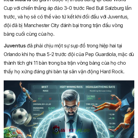
Cup với chiến thắng áp đảo 3-0 trước Red Bull Salzburg lần
trước, và họ sẽ có thể vào tứ kết khi đối đầu với Juventus,
đội đã bị Manchester City đánh bại trong trận đấu vòng
bảng cuối cùng của họ.
Juventus
đã phải chịu một sự sụp đổ trong hiệp hai tại
Orlando khi họ thua 5-2 trước đội của Pep Guardiola, mặc dù
thành tích ghi 11 bàn trong ba trận vòng bảng của họ cho
thấy họ xứng đáng ghi bàn tại sân vận động Hard Rock.