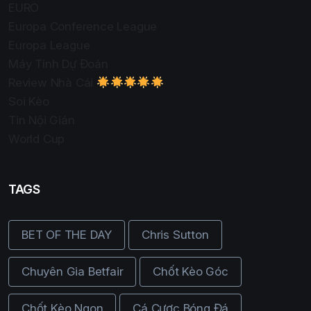
EURO
Europa Conference League
Europa League
Máy Tính Dự Đoán
Review Nhà Cái
Soi Kèo
Tin Nội Gián
World Cup
TAGS
BET OF THE DAY
Chris Sutton
Chuyên Gia Betfair
Chốt Kèo Góc
Chốt Kèo Ngon
Cá Cược Bóng Đá