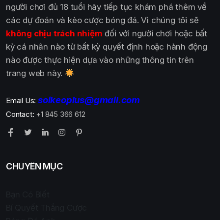
người chơi đủ 18 tuổi hãy tiếp tục khám phá thêm về
các dự đoán và kèo cược bóng đá. Vì chúng tôi sẽ
không chịu trách nhiệm
đối với người chơi hoặc bất
kỳ cá nhân nào từ bất kỳ quyết định hoặc hành động
nào được thực hiện dựa vào những thông tin trên
trang web này.
soikeoplus@gmail.com
Email Us:
Contact:
+1 845 366 612
CHUYÊN MỤC
Bạn Có Biết
Bí Quyết Thắng Cược