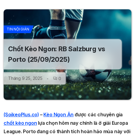
TIN NỘI GIÁN
Chốt Kèo Ngon: RB Salzburg vs
Porto (25/09/2025)
Tháng 9 25, 2025
0
(SoikeoPlus.co)
–
Kèo Ngon Ăn
được các chuyên gia
chốt kèo ngon
lựa chọn hôm nay chính là ở giải Europa
League. Porto đang có thành tích hoàn hảo mùa này với