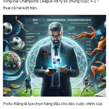
vòng loại Champions League với tỷ số chung cuộc 4-2 –
thua cả hai lượt trận.
Porto thắng là lựa chọn hàng đầu cho kèo cược chính của