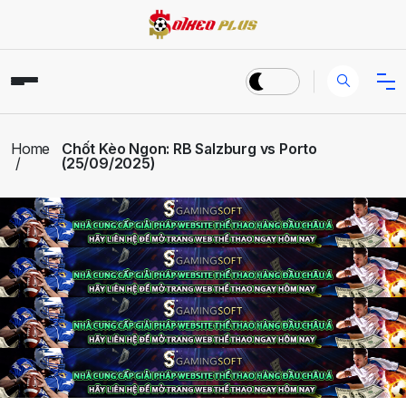
Home
Chốt Kèo Ngon: RB Salzburg vs Porto
(25/09/2025)