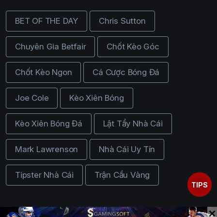
BET OF THE DAY
Chris Sutton
Chuyên Gia Betfair
Chốt Kèo Góc
Chốt Kèo Ngon
Cá Cược Bóng Đá
Joe Cole
Kèo Xiên Bóng
Kèo Xiên Bóng Đá
Lật Tẩy Nhà Cái
Mark Lawrenson
Nhà Cái Uy Tín
Tipster Nhà Cái
Trận Cầu Vàng
TIPS