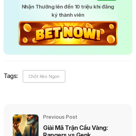
Nhận Thưởng lên đến 10 triệu khi đăng
ký thành viên
Tags:
Chốt Kèo Ngon
Previous Post
Giải Mã Trận Cầu Vàng:
Rangers vs Genk