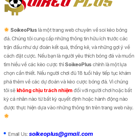
SoikeoPlus
là một trang web chuyên về soi kèo bóng
đá. Chúng tôi cung cấp những thông tin hữu ích trước các
trận đấu như dự đoán kết quả, thống kê, và những gợi ý về
cách đặt cược. Nếu bạn là người yêu thích bóng đá và muốn
tìm hiểu về các kèo cược thì
SoikeoPlus
chính là một lựa
chọn cần thiết. Nếu người chơi đủ 18 tuổi hãy tiếp tục khám
phá thêm về các dự đoán và kèo cược bóng đá. Vì chúng
tôi sẽ
không chịu trách nhiệm
đối với người chơi hoặc bất
kỳ cá nhân nào từ bất kỳ quyết định hoặc hành động nào
được thực hiện dựa vào những thông tin trên trang web này.
soikeoplus@gmail.com
Email Us: