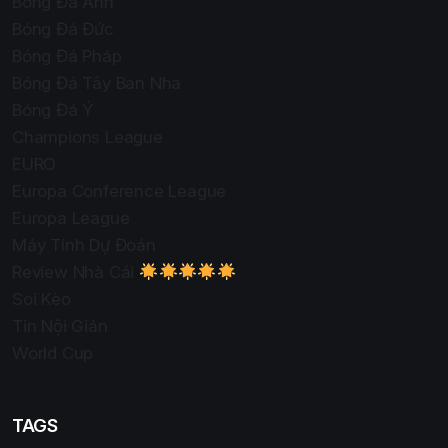
Bóng Đá Anh
Bóng Đá Đức
Bóng Đá Pháp
Bóng Đá Tây Ban Nha
Bóng Đá Ý
Champions League
EURO
Europa Conference League
Europa League
Máy Tính Dự Đoán
Review Nhà Cái
Soi Kèo
Tin Nội Gián
World Cup
TAGS