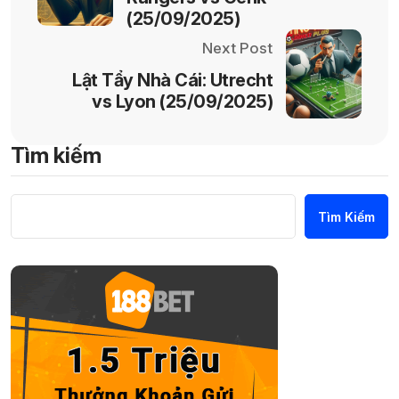
(25/09/2025)
Next Post
Lật Tẩy Nhà Cái: Utrecht
vs Lyon (25/09/2025)
Tìm kiếm
Tìm Kiếm