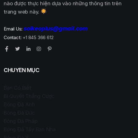
nào được thực hiện dựa vào những thông tin trên
trang web này.
soikeoplus@gmail.com
Email Us:
Contact:
+1 845 366 612
CHUYÊN MỤC
Bạn Có Biết
Bí Quyết Thắng Cược
Bóng Đá Anh
Bóng Đá Đức
Bóng Đá Pháp
Bóng Đá Tây Ban Nha
Bóng Đá Ý