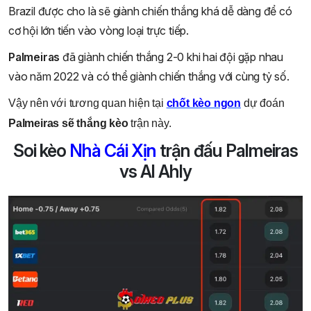
Brazil được cho là sẽ giành chiến thắng khá dễ dàng để có
cơ hội lớn tiến vào vòng loại trực tiếp.
Palmeiras
đã giành chiến thắng 2-0 khi hai đội gặp nhau
vào năm 2022 và có thể giành chiến thắng với cùng tỷ số.
Vậy nên với tương quan hiện tại
chốt kèo ngon
dự đoán
Palmeiras sẽ thắng kèo
trận này.
Soi kèo
Nhà Cái Xịn
trận đấu Palmeiras
vs Al Ahly