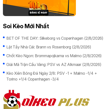
Soi Kèo Mới Nhất
BET OF THE DAY: Silkeborg vs Copenhagen (2/8/2026)
Lật Tẩy Nhà Cái: Brann vs Rosenborg (2/8/2026)
Chốt Kèo Ngon: Brommapojkarna vs Malmo (2/8/2026)
Giải Mã Trận Cầu Vàng: PSV vs AZ Alkmaar (2/8/2026)
Kèo Xiên Bóng Đá Ngày 2/8: PSV -1 + Malmo -1/4 +
Torino +1/4 Copenhagen -3/4