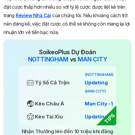
đặt cược thấp hơn nhiều so với tỷ lệ cược được liệt kê trên
trang
Review Nhà Cái
của chúng tôi. Nếu khoảng cách trở
nên đáng kể, việc đặt cược có thể sẽ không còn mang lại lợi
nhuận lớn về tiền bạc nữa.
SoikeoPlus Dự Đoán
NOTTINGHAM
vs
MAN CITY
(NOTTINGHAM)
Tỷ Số Cả Trận
Updating
(MAN CITY)
Kèo Châu Á
Man City -1
TIPS
Kèo Tài Xỉu
Updating
Nhận Thưởng lên đến 10 triệu khi đăng