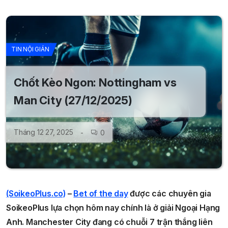
TIN NỘI GIÁN
Chốt Kèo Ngon: Nottingham vs
Man City (27/12/2025)
Tháng 12 27, 2025
0
(SoikeoPlus.co)
–
Bet of the day
được các chuyên gia
SoikeoPlus lựa chọn hôm nay chính là ở giải Ngoại Hạng
Anh. Manchester City đang có chuỗi 7 trận thắng liên