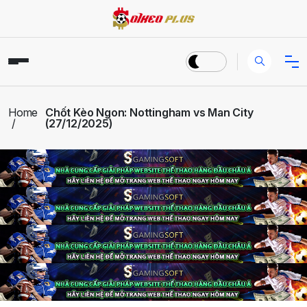
Home
Chốt Kèo Ngon: Nottingham vs Man City
(27/12/2025)