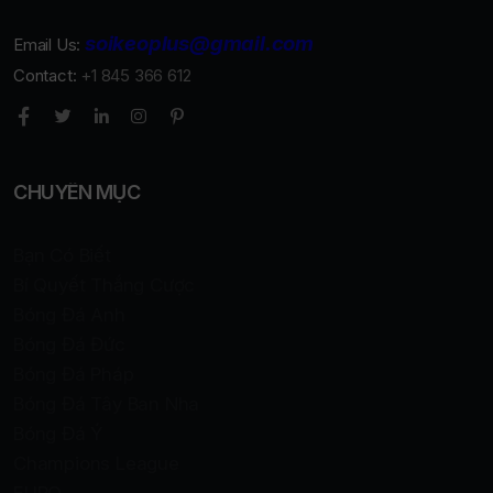
soikeoplus@gmail.com
Email Us:
Contact:
+1 845 366 612
CHUYÊN MỤC
Bạn Có Biết
Bí Quyết Thắng Cược
Bóng Đá Anh
Bóng Đá Đức
Bóng Đá Pháp
Bóng Đá Tây Ban Nha
Bóng Đá Ý
Champions League