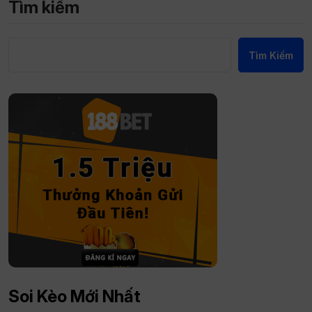
Tìm kiếm
Tìm Kiếm
Soi Kèo Mới Nhất