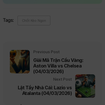
Tags:
Chốt Kèo Ngon
Previous Post
Giải Mã Trận Cầu Vàng:
Aston Villa vs Chelsea
(04/03/2026)
Next Post
Lật Tẩy Nhà Cái: Lazio vs
Atalanta (04/03/2026)