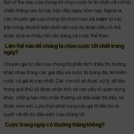
Bet of the day của chúng tôi chọn cược tự tin nhất với cơ hội
chiến thắng cao từ các trận đấu ngày hôm nay. Ngoài ra,
các chuyên gia của chúng tôi chọn mẹo
cá cược
từ các
trận bóng đá phổ biến nhất nên mọi dự đoán đều có thể
được đưa ra ở hầu hết các trang cá cược thể thao.
Làm thế nào để chúng ta chọn cược tốt nhất trong
ngày?
Chuyên gia tư vấn của chúng tôi phân tích nhiều thị trường
khác nhau trong các giải đấu và cuộc thi bóng đá, tìm kiếm
cược có giá trị cao nhất. Các con số sẽ được xử lý, dữ liệu
trong quá khứ sẽ được phân tích và các yếu tố quan trọng
khác, chẳng hạn như chấn thương và điều kiện thi đấu, sẽ
được xem xét. Lựa chọn phải cung cấp giá trị tiền bỏ ra
tuyệt vời để đủ điều kiện của chúng tôi.
Cược trong ngày có thường thắng không?