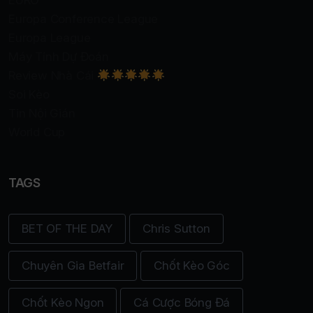
EURO
Europa Conference League
Europa League
Máy Tính Dự Đoán
Review Nhà Cái
Soi Kèo
Tin Nội Gián
World Cup
TAGS
BET OF THE DAY
Chris Sutton
Chuyên Gia Betfair
Chốt Kèo Góc
Chốt Kèo Ngon
Cá Cược Bóng Đá