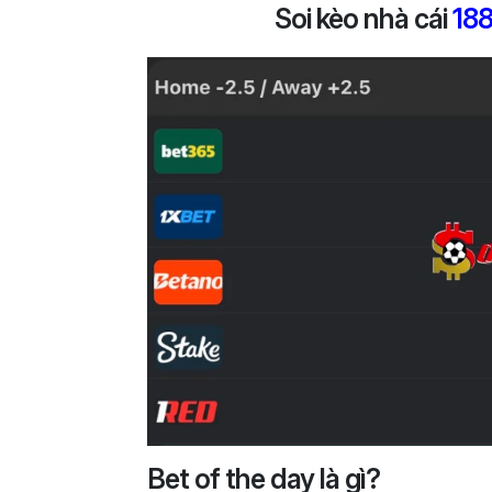
Soi kèo nhà cái
18
Bet of the day là gì?