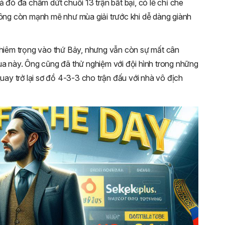
 đó đã chấm dứt chuỗi 13 trận bất bại, có lẽ chỉ che
ông còn mạnh mẽ như mùa giải trước khi dễ dàng giành
hiêm trọng vào thứ Bảy, nhưng vẫn còn sự mất cân
a này. Ông cũng đã thử nghiệm với đội hình trong những
uay trở lại sơ đồ 4-3-3 cho trận đấu với nhà vô địch