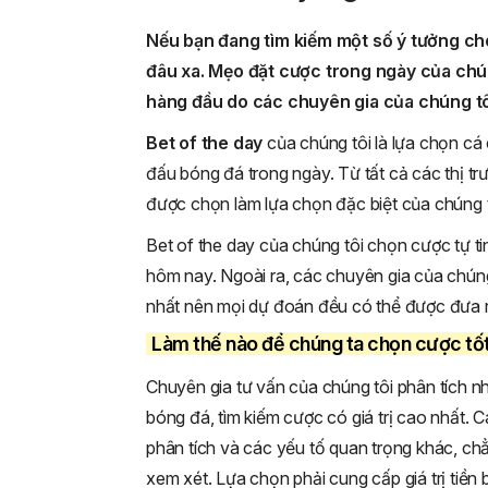
Nếu bạn đang tìm kiếm một số ý tưởng cho
đâu xa. Mẹo đặt cược trong ngày của chú
hàng đầu do các chuyên gia của chúng tôi
Bet of the day
của chúng tôi là lựa chọn cá 
đấu bóng đá trong ngày. Từ tất cả các thị tr
được chọn làm lựa chọn đặc biệt của chúng t
Bet of the day của chúng tôi chọn cược tự ti
hôm nay. Ngoài ra, các chuyên gia của chú
nhất nên mọi dự đoán đều có thể được đưa ra
Làm thế nào để chúng ta chọn cược tốt
Chuyên gia tư vấn của chúng tôi phân tích nh
bóng đá, tìm kiếm cược có giá trị cao nhất. 
phân tích và các yếu tố quan trọng khác, ch
xem xét. Lựa chọn phải cung cấp giá trị tiền 