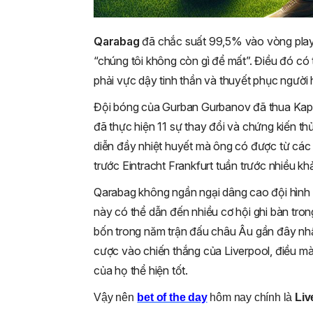
Qarabag
đã chắc suất 99,5% vào vòng play-of
“chúng tôi không còn gì để mất”. Điều đó có
phải vực dậy tinh thần và thuyết phục người
Đội bóng của Gurban Gurbanov đã thua Kapaz
đã thực hiện 11 sự thay đổi và chứng kiến ​​th
diễn đầy nhiệt huyết mà ông có được từ các 
trước Eintracht Frankfurt tuần trước nhiều khả
Qarabag không ngần ngại dâng cao đội hình 
này có thể dẫn đến nhiều cơ hội ghi bàn tron
bốn trong năm trận đấu châu Âu gần đây nhấ
cược vào chiến thắng của Liverpool, điều mà
của họ thể hiện tốt.
Vậy
nên
bet of the day
hôm nay chính là
Liv