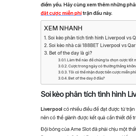
điểm yếu. H
ãy cùng xem thêm những phân 
đặt cược miễn phí
trận đấu này.
XEM NHANH
Soi kèo phân tích tình hình Liverpool vs
Soi kèo nhà cái 188BET Liverpool vs Qa
Bet of the day là gì?
Làm thế nào để chúng ta chọn cược tốt 
Cược trong ngày có thường thắng khô
Tôi có thể nhận được tiền cược miễn ph
Bet of the day ở đâu?
Soi kèo phân tích tình hình L
Liverpool
có nhiều điều để đạt được từ trậ
nên có thể giành được kết quả cần thiết để trá
Đội bóng của Arne Slot đã phải chịu một thất