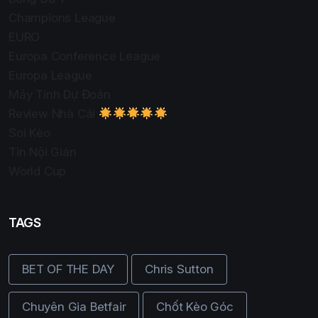
Champions League
EURO
Europa Conference League
Europa League
Máy Tính Dự Đoán
Review Nhà Cái
Soi Kèo
Tin Nội Gián
World Cup
TAGS
BET OF THE DAY
Chris Sutton
Chuyên Gia Betfair
Chốt Kèo Góc