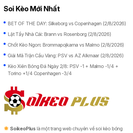
Soi Kèo Mới Nhất
BET OF THE DAY: Silkeborg vs Copenhagen (2/8/2026)
Lật Tẩy Nhà Cái: Brann vs Rosenborg (2/8/2026)
Chốt Kèo Ngon: Brommapojkarna vs Malmo (2/8/2026)
Giải Mã Trận Cầu Vàng: PSV vs AZ Alkmaar (2/8/2026)
Kèo Xiên Bóng Đá Ngày 2/8: PSV -1 + Malmo -1/4 +
Torino +1/4 Copenhagen -3/4
SoikeoPlus
là một trang web chuyên về soi kèo bóng