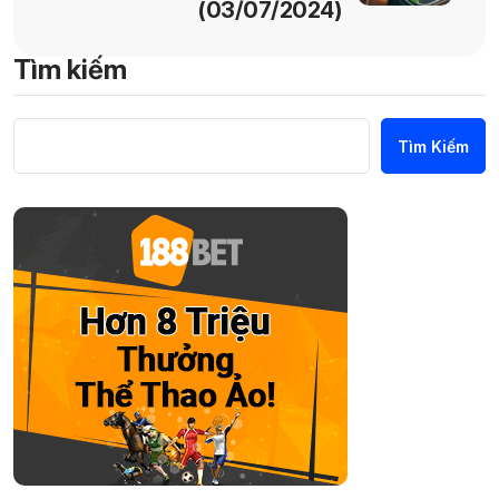
(03/07/2024)
Tìm kiếm
Tìm Kiếm