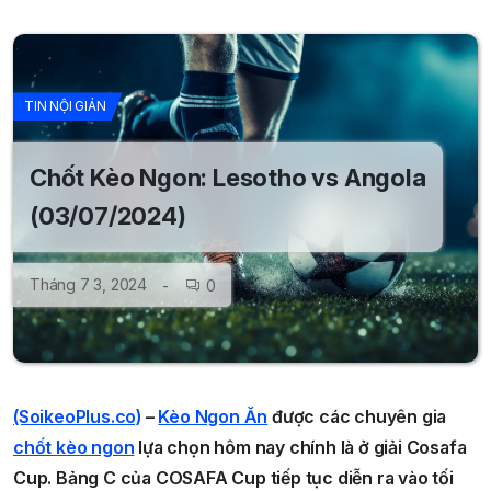
TIN NỘI GIÁN
Chốt Kèo Ngon: Lesotho vs Angola
(03/07/2024)
Tháng 7 3, 2024
0
(SoikeoPlus.co)
–
Kèo Ngon Ăn
được các chuyên gia
chốt kèo ngon
lựa chọn hôm nay chính là ở giải Cosafa
Cup. Bảng C của COSAFA Cup tiếp tục diễn ra vào tối