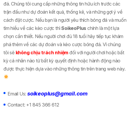
đá. Chúng tôi cung cấp những thông tin hữu ích trước các
trận đấu như dự đoán kết quả, thống kê, và những gợi ý về
cách đặt cược. Nếu bạn là người yêu thích bóng đá và muốn
tìm hiểu về các kèo cược thì
SoikeoPlus
chính là một lựa
chọn cần thiết. Nếu người chơi đủ 18 tuổi hãy tiếp tục khám
phá thêm về các dự đoán và kèo cược bóng đá. Vì chúng
tôi sẽ
không chịu trách nhiệm
đối với người chơi hoặc bất
kỳ cá nhân nào từ bất kỳ quyết định hoặc hành động nào
được thực hiện dựa vào những thông tin trên trang web này.
soikeoplus@gmail.com
Email Us:
Contact:
+1 845 366 612