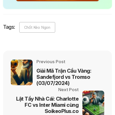
Tags:
Chốt Kèo Ngon
Previous Post
Giải Mã Trận Cầu Vàng:
Sandefjord vs Tromso
(03/07/2024)
Next Post
Lật Tẩy Nhà Cái: Charlotte
FC vs Inter Miami cùng
SoikeoPlus.co