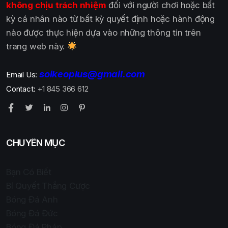
không chịu trách nhiệm
đối với người chơi hoặc bất
kỳ cá nhân nào từ bất kỳ quyết định hoặc hành động
nào được thực hiện dựa vào những thông tin trên
trang web này.
soikeoplus@gmail.com
Email Us:
Contact:
+1 845 366 612
CHUYÊN MỤC
Bạn Có Biết
Bí Quyết Thắng Cược
Bóng Đá Anh
Bóng Đá Đức
Bóng Đá Pháp