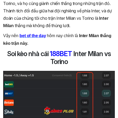
Torino, và họ cũng giành chiến thắng trong những trận đó.
Thành tích đối đầu giữa hai đội nghiêng về phía Inter, và dự
đoán của chúng tôi cho trận Inter Milan vs Torino là
Inter
Milan
thắng mà không để thủng lưới.
Vậy
nên
bet of the day
hôm nay chính là
Inter Milan
thắng
kèo
trận này.
Soi kèo nhà cái
188BET
Inter Milan vs
Torino