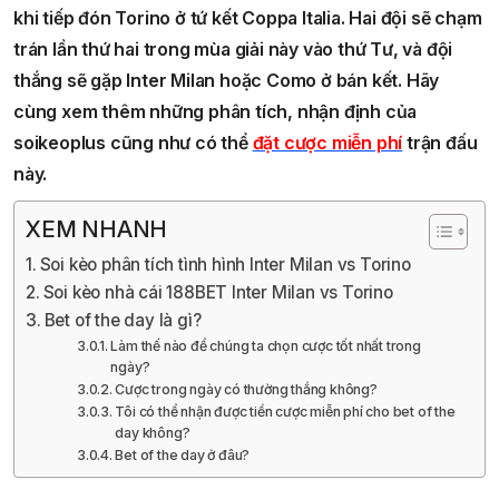
khi tiếp đón Torino ở tứ kết Coppa Italia. Hai đội sẽ chạm
trán lần thứ hai trong mùa giải này vào thứ Tư, và đội
thắng sẽ gặp Inter Milan hoặc Como ở bán kết. H
ãy
cùng xem thêm những phân tích, nhận định của
soikeoplus cũng như có thể
đặt cược miễn phí
trận đấu
này.
XEM NHANH
Soi kèo phân tích tình hình Inter Milan vs Torino
Soi kèo nhà cái 188BET Inter Milan vs Torino
Bet of the day là gì?
Làm thế nào để chúng ta chọn cược tốt nhất trong
ngày?
Cược trong ngày có thường thắng không?
Tôi có thể nhận được tiền cược miễn phí cho bet of the
day không?
Bet of the day ở đâu?