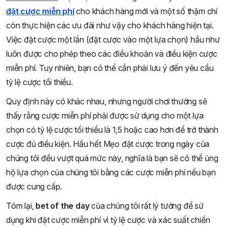
đặt cược miễn phí
cho khách hàng mới và một số thậm chí
còn thực hiện các ưu đãi như vậy cho khách hàng hiện tại.
Việc đặt cược một lần (đặt cược vào một lựa chọn) hầu như
luôn được cho phép theo các điều khoản và điều kiện cược
miễn phí. Tuy nhiên, bạn có thể cần phải lưu ý đến yêu cầu
tỷ lệ cược tối thiểu.
Quy định này có khác nhau, nhưng người chơi thường sẽ
thấy rằng cược miễn phí phải được sử dụng cho một lựa
chọn có tỷ lệ cược tối thiểu là 1,5 hoặc cao hơn để trở thành
cược đủ điều kiện. Hầu hết Mẹo đặt cược trong ngày của
chúng tôi đều vượt quá mức này, nghĩa là bạn sẽ có thể ủng
hộ lựa chọn của chúng tôi bằng các cược miễn phí nếu bạn
được cung cấp.
Tóm lại,
bet of the day
của chúng tôi rất lý tưởng để sử
dụng khi đặt cược miễn phí vì tỷ lệ cược và xác suất chiến