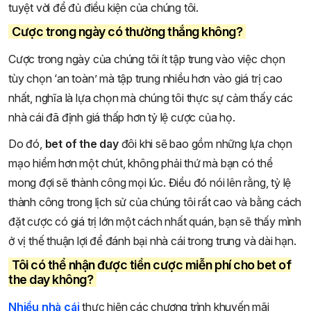
tuyệt vời để đủ điều kiện của chúng tôi.
Cược trong ngày có thường thắng không?
Cược trong ngày của chúng tôi ít tập trung vào việc chọn
tùy chọn ‘an toàn’ mà tập trung nhiều hơn vào giá trị cao
nhất, nghĩa là lựa chọn mà chúng tôi thực sự cảm thấy các
nhà cái đã định giá thấp hơn tỷ lệ cược của họ.
Do đó,
bet of the day
đôi khi sẽ bao gồm những lựa chọn
mạo hiểm hơn một chút, không phải thứ mà bạn có thể
mong đợi sẽ thành công mọi lúc. Điều đó nói lên rằng, tỷ lệ
thành công trong lịch sử của chúng tôi rất cao và bằng cách
đặt cược có giá trị lớn một cách nhất quán, bạn sẽ thấy mình
ở vị thế thuận lợi để đánh bại nhà cái trong trung và dài hạn.
Tôi có thể nhận được tiền cược miễn phí cho bet of
the day không?
Nhiều nhà cái
thực hiện các chương trình khuyến mãi