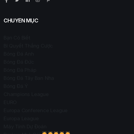
CHUYÊN MỤC
Bạn Có Biết
Bí Quyết Thắng Cược
Bóng Đá Anh
Bóng Đá Đức
Bóng Đá Pháp
Bóng Đá Tây Ban Nha
Bóng Đá Ý
Champions League
EURO
Europa Conference League
Europa League
Máy Tính Dự Đoán