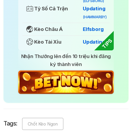
(ELFSBORG)
Tỷ Số Cả Trận
Updating
(HAMMARBY)
Kèo Châu Á
Elfsborg
TIPS
Kèo Tài Xỉu
Updating
Nhận Thưởng lên đến 10 triệu khi đăng
ký thành viên
Tags:
Chốt Kèo Ngon