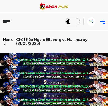
Home
Chốt Kèo Ngon: Elfsborg vs Hammarby
(31/05/2025)