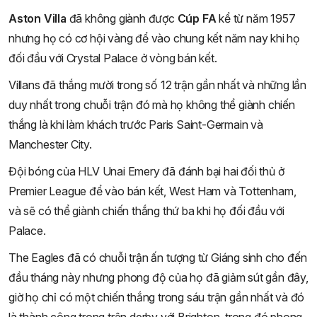
Aston Villa
đã không giành được
Cúp FA
kể từ năm 1957
nhưng họ có cơ hội vàng để vào chung kết năm nay khi họ
đối đầu với Crystal Palace ở vòng bán kết.
Villans đã thắng mười trong số 12 trận gần nhất và những lần
duy nhất trong chuỗi trận đó mà họ không thể giành chiến
thắng là khi làm khách trước Paris Saint-Germain và
Manchester City.
Đội bóng của HLV Unai Emery đã đánh bại hai đối thủ ở
Premier League để vào bán kết, West Ham và Tottenham,
và sẽ có thể giành chiến thắng thứ ba khi họ đối đầu với
Palace.
The Eagles đã có chuỗi trận ấn tượng từ Giáng sinh cho đến
đầu tháng này nhưng phong độ của họ đã giảm sút gần đây,
giờ họ chỉ có một chiến thắng trong sáu trận gần nhất và đó