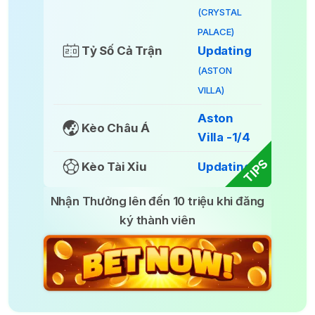
(CRYSTAL
PALACE)
Tỷ Số Cả Trận
Updating
(ASTON
VILLA)
Aston
Kèo Châu Á
Villa -1/4
TIPS
Kèo Tài Xỉu
Updating
Nhận Thưởng lên đến 10 triệu khi đăng
ký thành viên