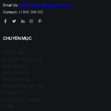
soikeoplus@gmail.com
Email Us:
Contact:
+1 845 366 612
CHUYÊN MỤC
Bạn Có Biết
Bí Quyết Thắng Cược
Bóng Đá Anh
Bóng Đá Đức
Bóng Đá Pháp
Bóng Đá Tây Ban Nha
Bóng Đá Ý
Champions League
EURO