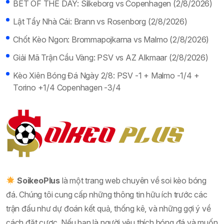
BET OF THE DAY: Silkeborg vs Copenhagen (2/8/2026)
Lật Tẩy Nhà Cái: Brann vs Rosenborg (2/8/2026)
Chốt Kèo Ngon: Brommapojkarna vs Malmo (2/8/2026)
Giải Mã Trận Cầu Vàng: PSV vs AZ Alkmaar (2/8/2026)
Kèo Xiên Bóng Đá Ngày 2/8: PSV -1 + Malmo -1/4 +
Torino +1/4 Copenhagen -3/4
SoikeoPlus
là một trang web chuyên về soi kèo bóng
đá. Chúng tôi cung cấp những thông tin hữu ích trước các
trận đấu như dự đoán kết quả, thống kê, và những gợi ý về
cách đặt cược. Nếu bạn là người yêu thích bóng đá và muốn