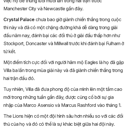
việc họ để thủng lưới mười lần trong hai trận trước
Manchester City và Newcastle gần đây.
Crystal Palace
chưa bao giờ giành chiến thắng trong cuộc
thi này và đã có một chặng đường khá dễ dàng trong giải
đấu năm nay, đánh bại các đối thủ ở giải đấu thấp hơn như
Stockport, Doncaster và Millwall trước khi đánh bại Fulham ở
tứ kết.
Một điểm tích cực đối với người hâm mộ Eagles là họ đã gặp
Villa ba lần trong mùa giải này và đã giành chiến thắng trong
hai trận đấu đó.
Tuy nhiên, Villa đã đưa phong độ của mình lên một tầm cao
mới trong những tuần gần đây, được củng cố bởi sự gia
nhập của Marco Asensio và Marcus Rashford vào tháng 1.
The Lions hiện có một đội hình sâu hơn nhiều so với các đối
thủ của họ và đó có thể là sự khác biệt giữa hai đội này.