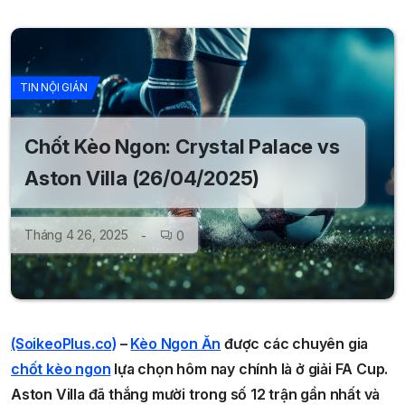
TIN NỘI GIÁN
Chốt Kèo Ngon: Crystal Palace vs
Aston Villa (26/04/2025)
Tháng 4 26, 2025
0
(SoikeoPlus.co)
–
Kèo Ngon Ăn
được các chuyên gia
chốt kèo ngon
lựa chọn hôm nay chính là ở giải FA Cup.
Aston Villa đã thắng mười trong số 12 trận gần nhất và