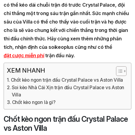
có thể kéo dài chuỗi trận đó trước Crystal Palace, đội
chỉ thắng một trong sáu trận gần nhất. Sức mạnh chiều
sâu của Villa có thể cho thấy vào cuối trận và họ được
cho là sẽ vào chung kết với chiến thắng trong thời gian
thi đấu chính thức. H
ãy cùng xem thêm những phân
tích, nhận định của soikeoplus cũng như có thể
đặt cược miễn phí
trận đấu này.
XEM NHANH
Chốt kèo ngon trận đấu Crystal Palace vs Aston Villa
Soi kèo Nhà Cái Xịn trận đấu Crystal Palace vs Aston
Villa
Chốt kèo ngon là gì?
Chốt kèo ngon trận đấu Crystal Palace
vs Aston Villa