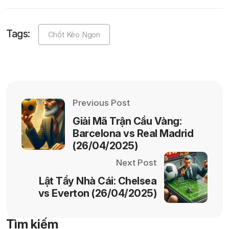
Tags:
Chốt Kèo Ngon
Previous Post
Giải Mã Trận Cầu Vàng:
Barcelona vs Real Madrid
(26/04/2025)
Next Post
Lật Tẩy Nhà Cái: Chelsea
vs Everton (26/04/2025)
Tìm kiếm