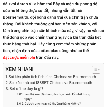
đấu với Aston Villa hôm thứ Bảy và mặc dù phong độ
của họ không thực sự tốt, nhưng vẫn tốt hơn
Bournemouth, đội bóng đang trải qua chín trận chưa
thắng. Đội khách thường ghi bàn trên sân khách, với
tám trong chín trận sân khách mùa này, vì vậy họ vẫn có
thể đóng góp vào chiến thắng ngay cả khi trận đấu kết
thúc bằng thất bại. H
ãy cùng xem thêm những phân
tích, nhận định của soikeoplus cũng như có thể
đặt cược miễn phí
trận đấu này.
XEM NHANH
Soi kèo phân tích tình hình Chelsea vs Bournemouth
Soi kèo nhà cái 188BET Chelsea vs Bournemouth
Bet of the day là gì?
Làm thế nào để chúng ta chọn cược tốt nhất trong
ngày?
Cược trong ngày có thường thắng không?