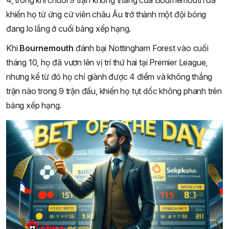
4, trong khi chuỗi 9 trận không thắng của Bournemouth đã
khiến họ từ ứng cử viên châu Âu trở thành một đội bóng
đang lo lắng ở cuối bảng xếp hạng.
Khi
Bournemouth
đánh bại Nottingham Forest vào cuối
tháng 10, họ đã vươn lên vị trí thứ hai tại Premier League,
nhưng kể từ đó họ chỉ giành được 4 điểm và không thắng
trận nào trong 9 trận đấu, khiến họ tụt dốc không phanh trên
bảng xếp hạng.