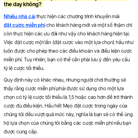
the day không?
Nhiều nhà cái
thực hiện các chương trình khuyến mãi
đặt cược miễn phí
cho khách hàng mới và một số thậm chí
còn thực hiện các ưu đãi như vậy cho khách hàng hiện tại.
Việc đặt cược một lần (đặt cược vào một lựa chọn) hầu như
luôn được cho phép theo các điều khoản và điều kiện cược
miễn phí. Tuy nhiên, bạn có thể cần phải lưu ý đến yêu cầu
tỷ lệ cược tối thiểu.
Quy định này có khác nhau, nhưng người chơi thường sẽ
thấy rằng cược miễn phí phải được sử dụng cho một lựa
chọn có tỷ lệ cược tối thiểu là 1,5 hoặc cao hơn để trở thành
cược đủ điều kiện. Hầu hết Mẹo đặt cược trong ngày của
chúng tôi đều vượt quá mức này, nghĩa là bạn sẽ có thể ủng
hộ lựa chọn của chúng tôi bằng các cược miễn phí nếu bạn
được cung cấp.