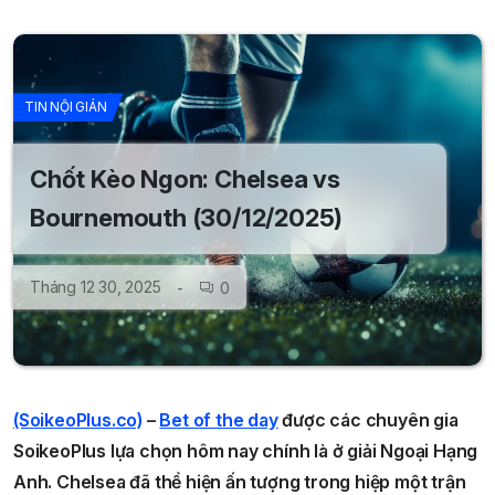
TIN NỘI GIÁN
Chốt Kèo Ngon: Chelsea vs
Bournemouth (30/12/2025)
Tháng 12 30, 2025
0
(SoikeoPlus.co)
–
Bet of the day
được các chuyên gia
SoikeoPlus lựa chọn hôm nay chính là ở giải Ngoại Hạng
Anh. Chelsea đã thể hiện ấn tượng trong hiệp một trận