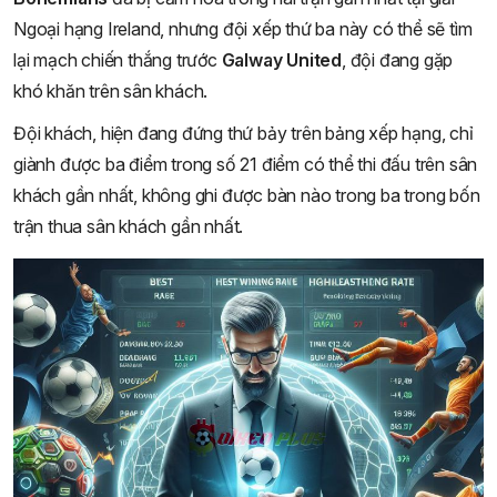
Ngoại hạng Ireland, nhưng đội xếp thứ ba này có thể sẽ tìm
lại mạch chiến thắng trước
Galway United
, đội đang gặp
khó khăn trên sân khách.
Đội khách, hiện đang đứng thứ bảy trên bảng xếp hạng, chỉ
giành được ba điểm trong số 21 điểm có thể thi đấu trên sân
khách gần nhất, không ghi được bàn nào trong ba trong bốn
trận thua sân khách gần nhất.