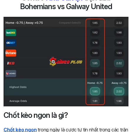
Bohemians vs Galway United
Chốt kèo ngon là gì?
Chốt kèo ngon
trong ngày là cược tự tin nhất trong các trận