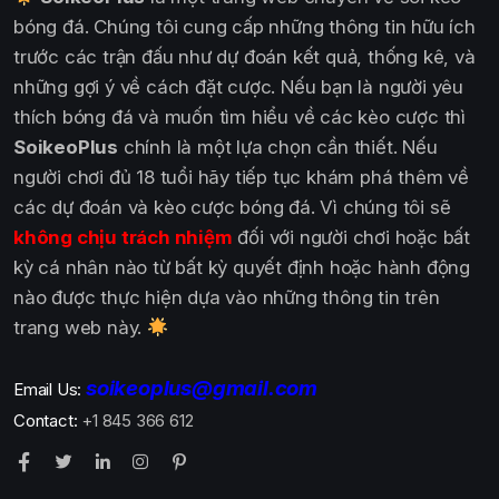
bóng đá. Chúng tôi cung cấp những thông tin hữu ích
trước các trận đấu như dự đoán kết quả, thống kê, và
những gợi ý về cách đặt cược. Nếu bạn là người yêu
thích bóng đá và muốn tìm hiểu về các kèo cược thì
SoikeoPlus
chính là một lựa chọn cần thiết. Nếu
người chơi đủ 18 tuổi hãy tiếp tục khám phá thêm về
các dự đoán và kèo cược bóng đá. Vì chúng tôi sẽ
không chịu trách nhiệm
đối với người chơi hoặc bất
kỳ cá nhân nào từ bất kỳ quyết định hoặc hành động
nào được thực hiện dựa vào những thông tin trên
trang web này.
soikeoplus@gmail.com
Email Us:
Contact:
+1 845 366 612