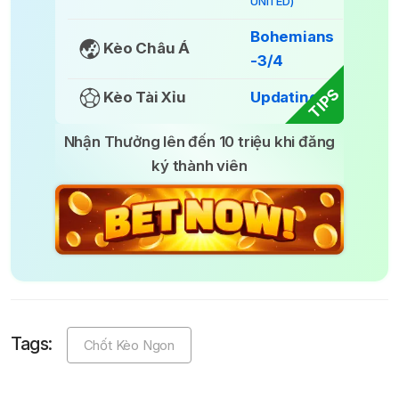
UNITED)
Bohemians
Kèo Châu Á
-3/4
TIPS
Kèo Tài Xỉu
Updating
Nhận Thưởng lên đến 10 triệu khi đăng
ký thành viên
Tags:
Chốt Kèo Ngon