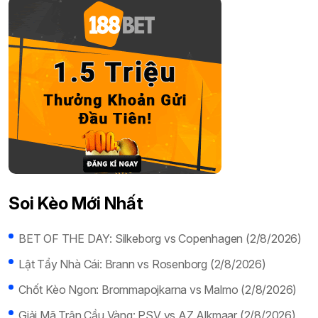
Soi Kèo Mới Nhất
BET OF THE DAY: Silkeborg vs Copenhagen (2/8/2026)
Lật Tẩy Nhà Cái: Brann vs Rosenborg (2/8/2026)
Chốt Kèo Ngon: Brommapojkarna vs Malmo (2/8/2026)
Giải Mã Trận Cầu Vàng: PSV vs AZ Alkmaar (2/8/2026)