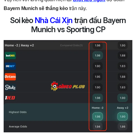
Bayern Munich sẽ thắng kèo
trận này.
Soi kèo
Nhà Cái Xịn
trận đấu Bayern
Munich vs Sporting CP