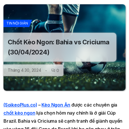
TIN NỘI GIÁN
Chốt Kèo Ngon: Bahia vs Criciuma
(30/04/2024)
Tháng 4 30, 2024
0
(SoikeoPlus.co)
–
Kèo Ngon Ăn
được các chuyên gia
chốt kèo ngon
lựa chọn hôm nay chính là ở giải Cúp
Brazil. Bahia và Criciuma sẽ cạnh tranh để giành quyền