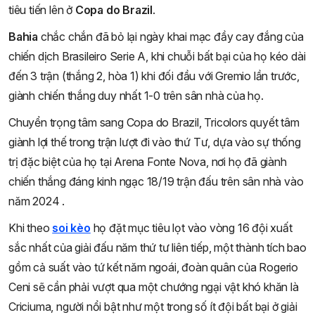
tiêu tiến lên ở
Copa do Brazil
.
Bahia
chắc chắn đã bỏ lại ngày khai mạc đầy cay đắng của
chiến dịch Brasileiro Serie A, khi chuỗi bất bại của họ kéo dài
đến 3 trận (thắng 2, hòa 1) khi đối đầu với Gremio lần trước,
giành chiến thắng duy nhất 1-0 trên sân nhà của họ.
Chuyển trọng tâm sang Copa do Brazil, Tricolors quyết tâm
giành lợi thế trong trận lượt đi vào thứ Tư, dựa vào sự thống
trị đặc biệt của họ tại Arena Fonte Nova, nơi họ đã giành
chiến thắng đáng kinh ngạc 18/19 trận đấu trên sân nhà vào
năm 2024 .
Khi theo
soi kèo
họ đặt mục tiêu lọt vào vòng 16 đội xuất
sắc nhất của giải đấu năm thứ tư liên tiếp, một thành tích bao
gồm cả suất vào tứ kết năm ngoái, đoàn quân của Rogerio
Ceni sẽ cần phải vượt qua một chướng ngại vật khó khăn là
Criciuma, người nổi bật như một trong số ít đội bất bại ở giải