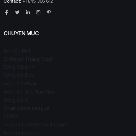
Contact:
+1 845 366 612
CHUYÊN MỤC
Bạn Có Biết
Bí Quyết Thắng Cược
Bóng Đá Anh
Bóng Đá Đức
Bóng Đá Pháp
Bóng Đá Tây Ban Nha
Bóng Đá Ý
Champions League
EURO
Europa Conference League
Europa League