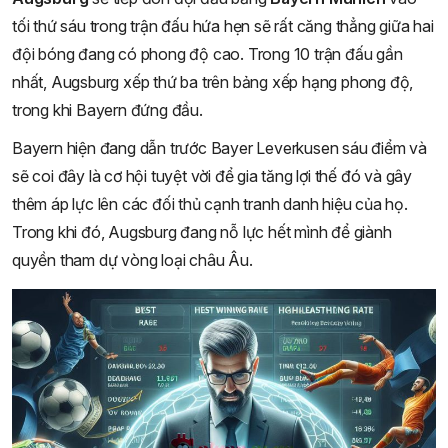
tối thứ sáu trong trận đấu hứa hẹn sẽ rất căng thẳng giữa hai
đội bóng đang có phong độ cao. Trong 10 trận đấu gần
nhất, Augsburg xếp thứ ba trên bảng xếp hạng phong độ,
trong khi Bayern đứng đầu.
Bayern hiện đang dẫn trước Bayer Leverkusen sáu điểm và
sẽ coi đây là cơ hội tuyệt vời để gia tăng lợi thế đó và gây
thêm áp lực lên các đối thủ cạnh tranh danh hiệu của họ.
Trong khi đó, Augsburg đang nỗ lực hết mình để giành
quyền tham dự vòng loại châu Âu.