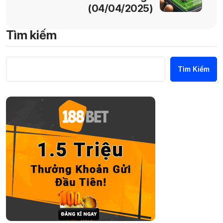
(04/04/2025)
Tìm kiếm
Tìm Kiếm