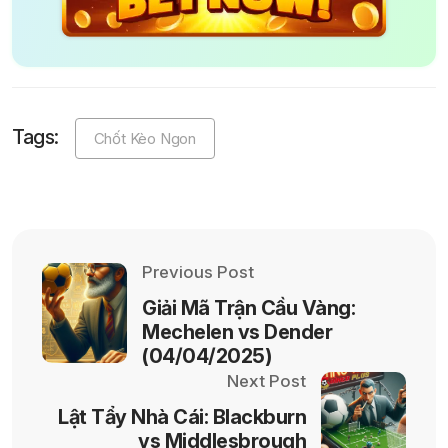
Tags:
Chốt Kèo Ngon
Previous Post
Giải Mã Trận Cầu Vàng:
Mechelen vs Dender
(04/04/2025)
Next Post
Lật Tẩy Nhà Cái: Blackburn
vs Middlesbrough