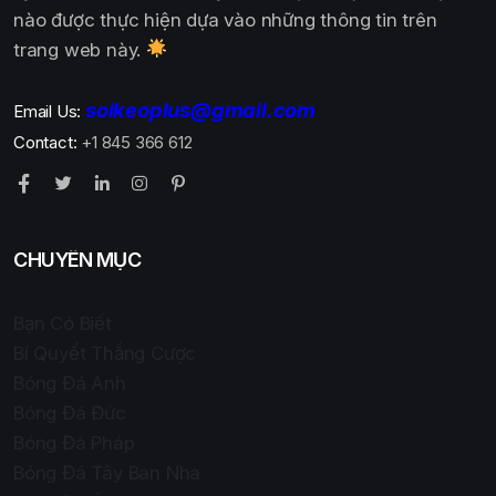
nào được thực hiện dựa vào những thông tin trên
trang web này.
soikeoplus@gmail.com
Email Us:
Contact:
+1 845 366 612
CHUYÊN MỤC
Bạn Có Biết
Bí Quyết Thắng Cược
Bóng Đá Anh
Bóng Đá Đức
Bóng Đá Pháp
Bóng Đá Tây Ban Nha