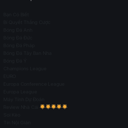
Bạn Có Biết
Bí Quyết Thắng Cược
Bóng Đá Anh
Bóng Đá Đức
Bóng Đá Pháp
Bóng Đá Tây Ban Nha
Bóng Đá Ý
Champions League
EURO
Europa Conference League
Europa League
Máy Tính Dự Đoán
Review Nhà Cái
Soi Kèo
Tin Nội Gián