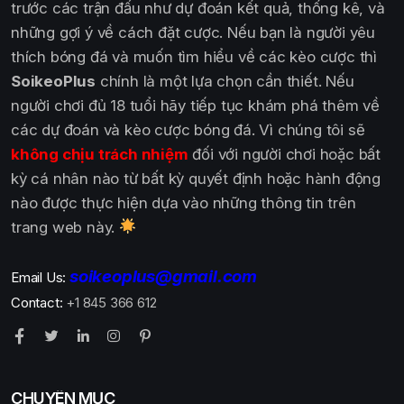
trước các trận đấu như dự đoán kết quả, thống kê, và
những gợi ý về cách đặt cược. Nếu bạn là người yêu
thích bóng đá và muốn tìm hiểu về các kèo cược thì
SoikeoPlus
chính là một lựa chọn cần thiết. Nếu
người chơi đủ 18 tuổi hãy tiếp tục khám phá thêm về
các dự đoán và kèo cược bóng đá. Vì chúng tôi sẽ
không chịu trách nhiệm
đối với người chơi hoặc bất
kỳ cá nhân nào từ bất kỳ quyết định hoặc hành động
nào được thực hiện dựa vào những thông tin trên
trang web này.
soikeoplus@gmail.com
Email Us:
Contact:
+1 845 366 612
CHUYÊN MỤC