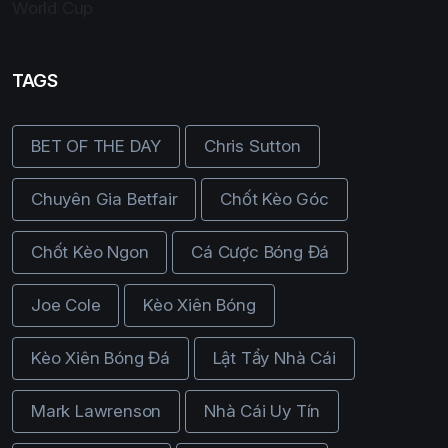
World Cup
TAGS
BET OF THE DAY
Chris Sutton
Chuyên Gia Betfair
Chốt Kèo Góc
Chốt Kèo Ngon
Cá Cược Bóng Đá
Joe Cole
Kèo Xiên Bóng
Kèo Xiên Bóng Đá
Lật Tẩy Nhà Cái
Mark Lawrenson
Nhà Cái Uy Tín