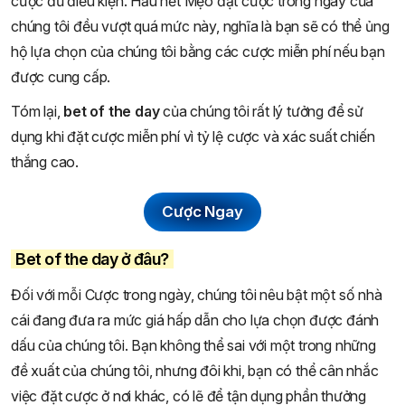
cược đủ điều kiện. Hầu hết Mẹo đặt cược trong ngày của
chúng tôi đều vượt quá mức này, nghĩa là bạn sẽ có thể ủng
hộ lựa chọn của chúng tôi bằng các cược miễn phí nếu bạn
được cung cấp.
Tóm lại,
bet of the day
của chúng tôi rất lý tưởng để sử
dụng khi đặt cược miễn phí vì tỷ lệ cược và xác suất chiến
thắng cao.
Cược Ngay
Bet of the day ở đâu?
Đối với mỗi Cược trong ngày, chúng tôi nêu bật một số nhà
cái đang đưa ra mức giá hấp dẫn cho lựa chọn được đánh
dấu của chúng tôi. Bạn không thể sai với một trong những
đề xuất của chúng tôi, nhưng đôi khi, bạn có thể cân nhắc
việc đặt cược ở nơi khác, có lẽ để tận dụng phần thưởng