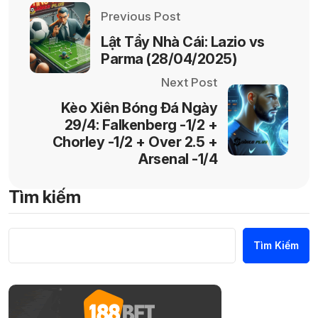
Previous Post
Lật Tẩy Nhà Cái: Lazio vs
Parma (28/04/2025)
Next Post
Kèo Xiên Bóng Đá Ngày
29/4: Falkenberg -1/2 +
Chorley -1/2 + Over 2.5 +
Arsenal -1/4
Tìm kiếm
Tìm Kiếm