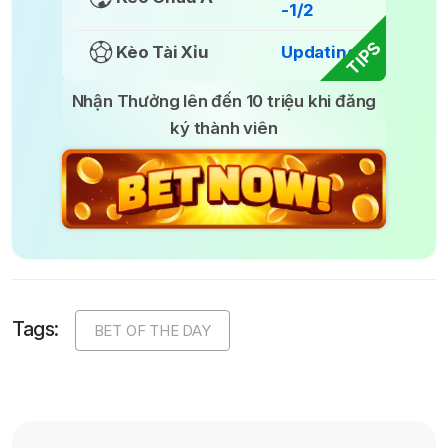
-1/2
TIPS
Kèo Tài Xỉu
Updating
Nhận Thưởng lên đến 10 triệu khi đăng
ký thành viên
Tags:
BET OF THE DAY