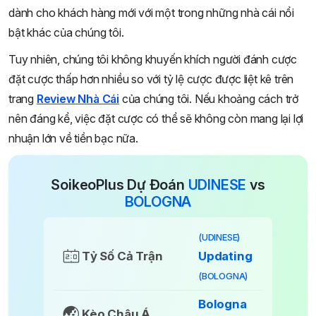
dành cho khách hàng mới với một trong những nhà cái nổi
bật khác của chúng tôi.
Tuy nhiên, chúng tôi không khuyến khích người đánh cược
đặt cược thấp hơn nhiều so với tỷ lệ cược được liệt kê trên
trang
Review Nhà Cái
của chúng tôi. Nếu khoảng cách trở
nên đáng kể, việc đặt cược có thể sẽ không còn mang lại lợi
nhuận lớn về tiền bạc nữa.
SoikeoPlus Dự Đoán
UDINESE
vs
BOLOGNA
(UDINESE)
Tỷ Số Cả Trận
Updating
(BOLOGNA)
Bologna
Kèo Châu Á