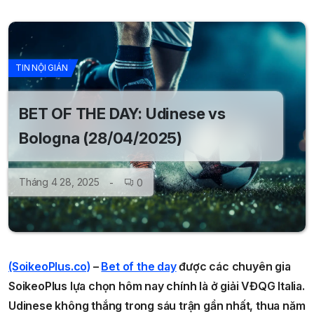
TIN NỘI GIÁN
BET OF THE DAY: Udinese vs
Bologna (28/04/2025)
Tháng 4 28, 2025
0
(SoikeoPlus.co)
–
Bet of the day
được các chuyên gia
SoikeoPlus lựa chọn hôm nay chính là ở giải VĐQG Italia.
Udinese không thắng trong sáu trận gần nhất, thua năm