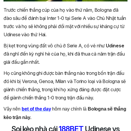
Trước chiến thắng cúp của họ vào thứ năm, Bologna đã
đào sâu để đánh bại Inter 1-0 tại Serie A vào Chủ Nhật tuần
trước và họ sẽ không phải đối mặt với nhiều sự kháng cự từ
Udinese vào thứ Hai.
Bị kẹt trong vùng đất vô chủ ở Serie A, có vẻ như
Udinese
đã nghĩ đến kỳ nghỉ hè của họ, khi đã thua cả năm trận đấu
giải đấu gần nhất.
Họ cũng không ghi được bàn thắng nào trong bốn trận đấu
đó khi bị Verona, Genoa, Milan và Torino loại và Bologna sẽ
giành chiến thắng, trong khi họ xứng đáng được đặt cược
để giành chiến thắng 1-0 trong trận đấu này.
Vậy
nên
bet of the day
hôm nay chính là
Bologna
sẽ thắng
kèo
trận này.
Soi kèo nhà cái
188BET
Udinese vs