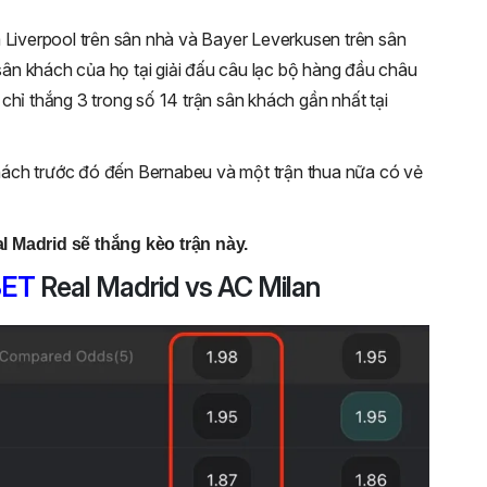
Liverpool trên sân nhà và Bayer Leverkusen trên sân
sân khách của họ tại giải đấu câu lạc bộ hàng đầu châu
 chỉ thắng 3 trong số 14 trận sân khách gần nhất tại
khách trước đó đến Bernabeu và một trận thua nữa có vẻ
l Madrid sẽ thắng kèo
trận này.
BET
Real Madrid vs AC Milan