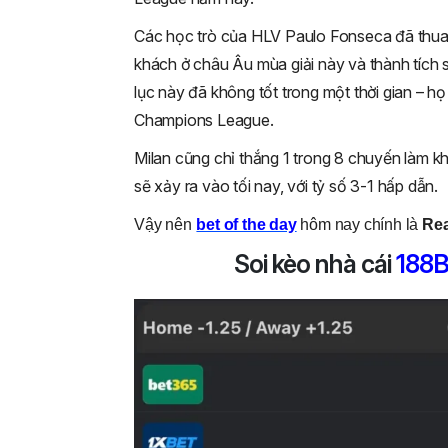
Các học trò của HLV Paulo Fonseca đã thua 
khách ở châu Âu mùa giải này và thành tích 
lục này đã không tốt trong một thời gian – họ
Champions League.
Milan cũng chỉ thắng 1 trong 8 chuyến làm 
sẽ xảy ra vào tối nay, với tỷ số 3-1 hấp dẫn.
Vậy
nên
bet of the day
hôm nay chính là
Rea
Soi kèo nhà cái
188