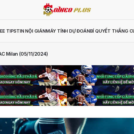
EE TIPS
TIN NỘI GIÁN
MÁY TÍNH DỰ ĐOÁN
BÍ QUYẾT THẮNG 
AC Milan (05/11/2024)