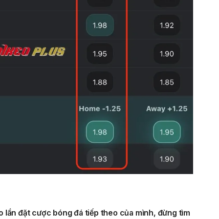
 lần đặt cược bóng đá tiếp theo của mình, đừng tìm