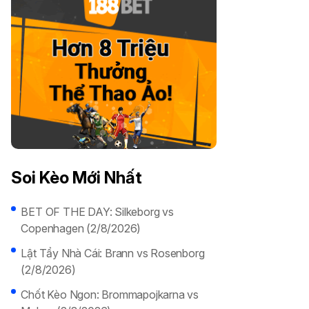
Soi Kèo Mới Nhất
BET OF THE DAY: Silkeborg vs
Copenhagen (2/8/2026)
Lật Tẩy Nhà Cái: Brann vs Rosenborg
(2/8/2026)
Chốt Kèo Ngon: Brommapojkarna vs