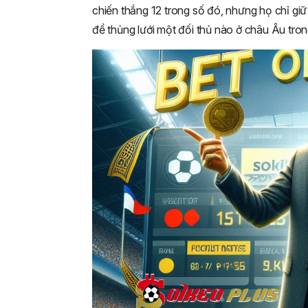
chiến thắng 12 trong số đó, nhưng họ chỉ giữ
để thủng lưới một đối thủ nào ở châu Âu tron