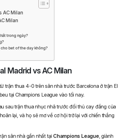
vs AC Milan
AC Milan
nhất trong ngày?
ng?
í cho bet of the day không?
eal Madrid vs AC Milan
ể từ trận thua 4-0 trên sân nhà trước Barcelona ở trận El
beu tại Champions League vào tối nay.
u sau trận thua nhục nhã trước đối thủ cay đắng của
hoãn lại, và họ sẽ mơ về cơ hội trở lại với chiến thắng
trận sân nhà gần nhất tại
Champions League
, giành