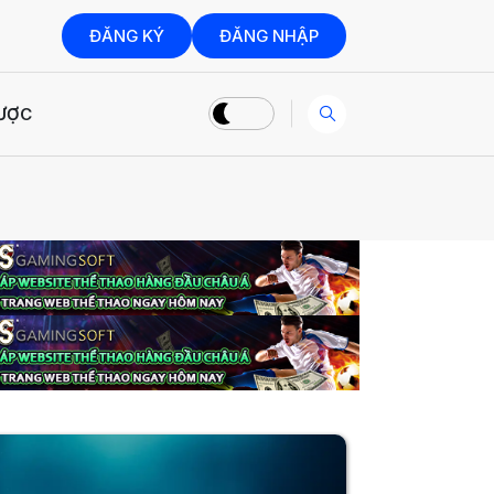
ĐĂNG KÝ
ĐĂNG NHẬP
CƯỢC