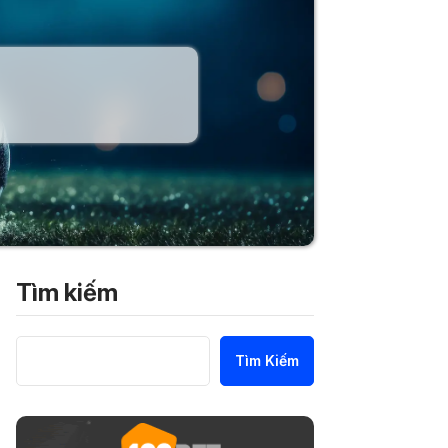
Tìm kiếm
Tìm Kiếm