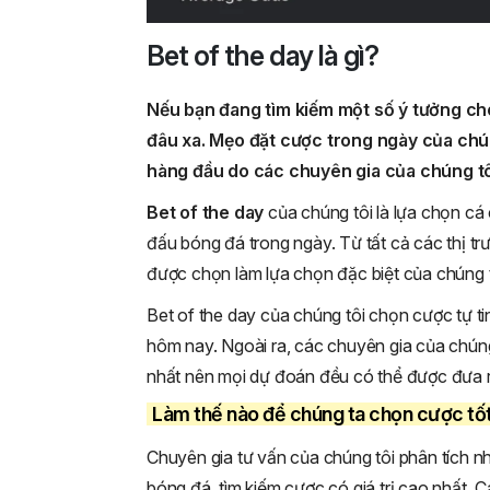
Bet of the day là gì?
Nếu bạn đang tìm kiếm một số ý tưởng cho
đâu xa. Mẹo đặt cược trong ngày của chú
hàng đầu do các chuyên gia của chúng tôi
Bet of the day
của chúng tôi là lựa chọn cá 
đấu bóng đá trong ngày. Từ tất cả các thị tr
được chọn làm lựa chọn đặc biệt của chúng t
Bet of the day của chúng tôi chọn cược tự ti
hôm nay. Ngoài ra, các chuyên gia của chú
nhất nên mọi dự đoán đều có thể được đưa ra
Làm thế nào để chúng ta chọn cược tốt
Chuyên gia tư vấn của chúng tôi phân tích nh
bóng đá, tìm kiếm cược có giá trị cao nhất. 