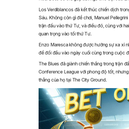
Los Verdiblancos đã kết thúc chiến dịch tron
Sáu. Không còn gì để chơi, Manuel Pellegrini
trận đấu vào thứ Tư, và điều đó, cùng với ha
quan trọng vào tối thứ Tư.
Enzo Maresca không được hưởng sự xa xỉ nh
để đối đầu vào ngày cuối cùng trong cuộc đ
The Blues đã giành chiến thắng trong trận đấ
Conference League với phong độ tốt, nhưng t
thẳng của họ tại The City Ground.