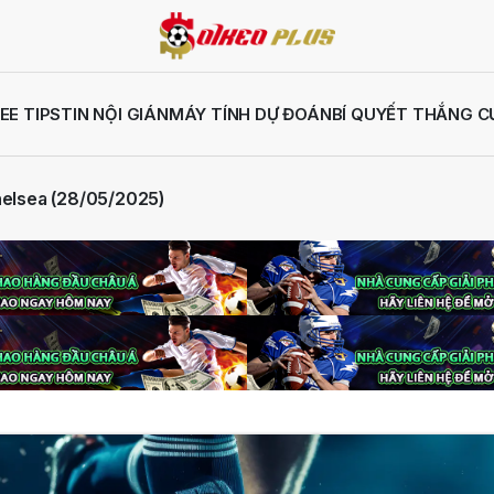
EE TIPS
TIN NỘI GIÁN
MÁY TÍNH DỰ ĐOÁN
BÍ QUYẾT THẮNG 
helsea (28/05/2025)