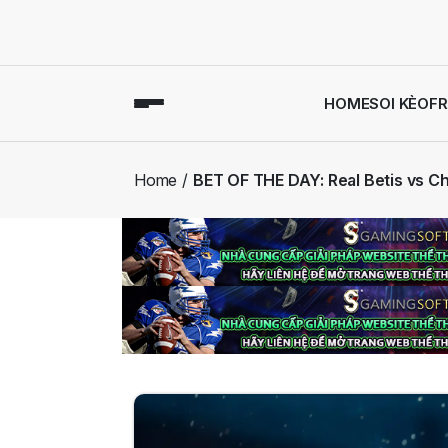
HOME
SOI KÈO
FR
Home
BET OF THE DAY: Real Betis vs C