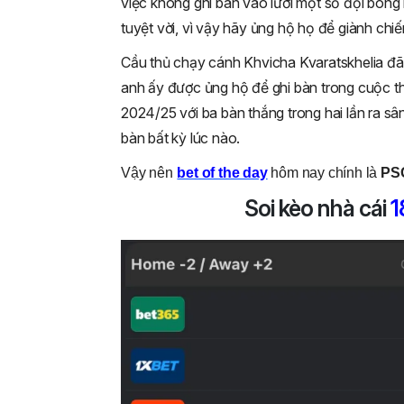
việc không ghi bàn vào lưới một số đội bóng
tuyệt vời, vì vậy hãy ủng hộ họ để giành ch
Cầu thủ chạy cánh Khvicha Kvaratskhelia đã có
anh ấy được ủng hộ để ghi bàn trong cuộc thi
2024/25 với ba bàn thắng trong hai lần ra sâ
bàn bất kỳ lúc nào.
Vậy
nên
bet of the day
hôm nay chính là
PS
Soi kèo nhà cái
1