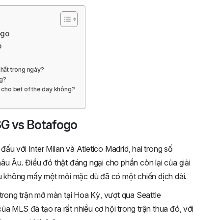
ogo
o
nhất trong ngày?
ng?
í cho bet of the day không?
PSG vs Botafogo
đấu với Inter Milan và Atletico Madrid, hai trong số
u Âu. Điều đó thật đáng ngại cho phần còn lại của giải
u không mấy mệt mỏi mặc dù đã có một chiến dịch dài.
trong trận mở màn tại Hoa Kỳ, vượt qua Seattle
ủa MLS đã tạo ra rất nhiều cơ hội trong trận thua đó, với