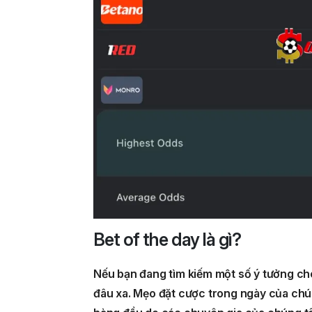
Bet of the day là gì?
Nếu bạn đang tìm kiếm một số ý tưởng cho
đâu xa. Mẹo đặt cược trong ngày của chú