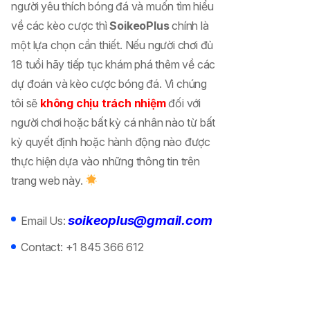
người yêu thích bóng đá và muốn tìm hiểu
về các kèo cược thì
SoikeoPlus
chính là
một lựa chọn cần thiết. Nếu người chơi đủ
18 tuổi hãy tiếp tục khám phá thêm về các
dự đoán và kèo cược bóng đá. Vì chúng
tôi sẽ
không chịu trách nhiệm
đối với
người chơi hoặc bất kỳ cá nhân nào từ bất
kỳ quyết định hoặc hành động nào được
thực hiện dựa vào những thông tin trên
trang web này.
soikeoplus@gmail.com
Email Us:
Contact:
+1 845 366 612