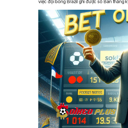
việc đội bóng Brazil ghi được số Bàn thắng kỳ