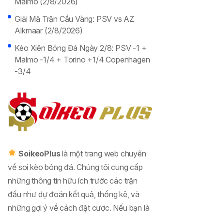
Malmo (2/8/2026)
Giải Mã Trận Cầu Vàng: PSV vs AZ
Alkmaar (2/8/2026)
Kèo Xiên Bóng Đá Ngày 2/8: PSV -1 +
Malmo -1/4 + Torino +1/4 Copenhagen
-3/4
SoikeoPlus
là một trang web chuyên
về soi kèo bóng đá. Chúng tôi cung cấp
những thông tin hữu ích trước các trận
đấu như dự đoán kết quả, thống kê, và
những gợi ý về cách đặt cược. Nếu bạn là