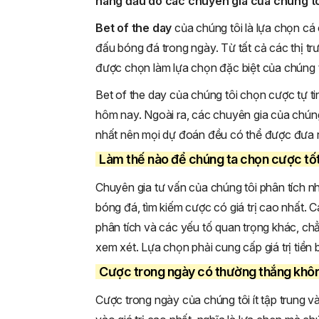
hàng đầu do các chuyên gia của chúng tôi
Bet of the day
của chúng tôi là lựa chọn cá 
đấu bóng đá trong ngày. Từ tất cả các thị tr
được chọn làm lựa chọn đặc biệt của chúng t
Bet of the day của chúng tôi chọn cược tự ti
hôm nay. Ngoài ra, các chuyên gia của chú
nhất nên mọi dự đoán đều có thể được đưa ra
Làm thế nào để chúng ta chọn cược tốt
Chuyên gia tư vấn của chúng tôi phân tích nh
bóng đá, tìm kiếm cược có giá trị cao nhất. 
phân tích và các yếu tố quan trọng khác, ch
xem xét. Lựa chọn phải cung cấp giá trị tiền 
Cược trong ngày có thường thắng khô
Cược trong ngày của chúng tôi ít tập trung v