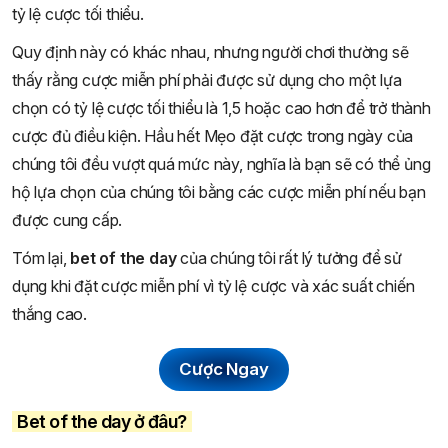
tỷ lệ cược tối thiểu.
Quy định này có khác nhau, nhưng người chơi thường sẽ
thấy rằng cược miễn phí phải được sử dụng cho một lựa
chọn có tỷ lệ cược tối thiểu là 1,5 hoặc cao hơn để trở thành
cược đủ điều kiện. Hầu hết Mẹo đặt cược trong ngày của
chúng tôi đều vượt quá mức này, nghĩa là bạn sẽ có thể ủng
hộ lựa chọn của chúng tôi bằng các cược miễn phí nếu bạn
được cung cấp.
Tóm lại,
bet of the day
của chúng tôi rất lý tưởng để sử
dụng khi đặt cược miễn phí vì tỷ lệ cược và xác suất chiến
thắng cao.
Cược Ngay
Bet of the day ở đâu?