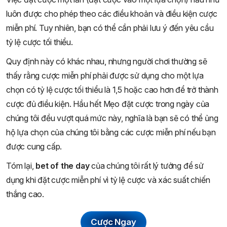
luôn được cho phép theo các điều khoản và điều kiện cược
miễn phí. Tuy nhiên, bạn có thể cần phải lưu ý đến yêu cầu
tỷ lệ cược tối thiểu.
Quy định này có khác nhau, nhưng người chơi thường sẽ
thấy rằng cược miễn phí phải được sử dụng cho một lựa
chọn có tỷ lệ cược tối thiểu là 1,5 hoặc cao hơn để trở thành
cược đủ điều kiện. Hầu hết Mẹo đặt cược trong ngày của
chúng tôi đều vượt quá mức này, nghĩa là bạn sẽ có thể ủng
hộ lựa chọn của chúng tôi bằng các cược miễn phí nếu bạn
được cung cấp.
Tóm lại,
bet of the day
của chúng tôi rất lý tưởng để sử
dụng khi đặt cược miễn phí vì tỷ lệ cược và xác suất chiến
thắng cao.
Cược Ngay