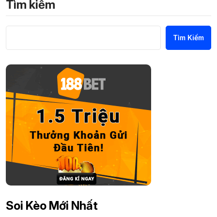
Tìm kiếm
Tìm Kiếm
Soi Kèo Mới Nhất