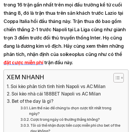
trong 16 trận gần nhất trên mọi đấu trường kể từ cuối
tháng 8, đó là trận thua trên sân khách trước Lazio tại
Coppa Italia hồi đầu tháng này. Trận thua đó bao gồm
chiến thắng 2-1 trước Napoli tại La Liga cũng như giành
trọn 3 điểm trước đối thủ truyền thống Inter. Họ cũng
đang là đương kim vô địch. H
ãy cùng xem thêm những
phân tích, nhận định của soikeoplus cũng như có thể
đặt cược miễn phí
trận đấu này.
XEM NHANH
Soi kèo phân tích tình hình Napoli vs AC Milan
Soi kèo nhà cái 188BET Napoli vs AC Milan
Bet of the day là gì?
Làm thế nào để chúng ta chọn cược tốt nhất trong
ngày?
Cược trong ngày có thường thắng không?
Tôi có thể nhận được tiền cược miễn phí cho bet of the
day không?