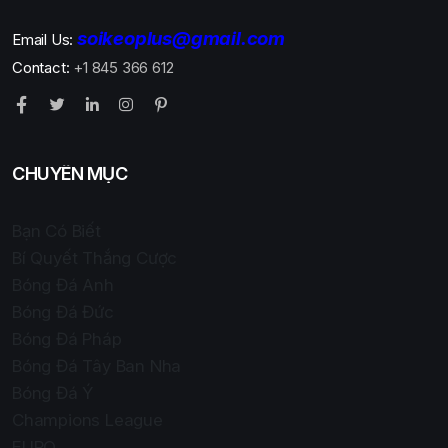
soikeoplus@gmail.com
Email Us:
Contact:
+1 845 366 612
CHUYÊN MỤC
Bạn Có Biết
Bí Quyết Thắng Cược
Bóng Đá Anh
Bóng Đá Đức
Bóng Đá Pháp
Bóng Đá Tây Ban Nha
Bóng Đá Ý
Champions League
EURO