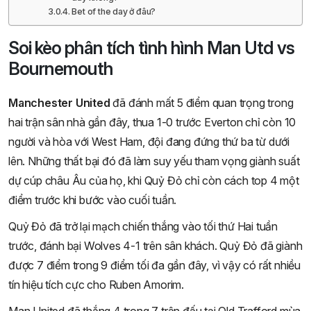
Bet of the day ở đâu?
Soi kèo phân tích tình hình Man Utd vs
Bournemouth
Manchester United
đã đánh mất 5 điểm quan trọng trong
hai trận sân nhà gần đây, thua 1-0 trước Everton chỉ còn 10
người và hòa với West Ham, đội đang đứng thứ ba từ dưới
lên. Những thất bại đó đã làm suy yếu tham vọng giành suất
dự cúp châu Âu của họ, khi Quỷ Đỏ chỉ còn cách top 4 một
điểm trước khi bước vào cuối tuần.
Quỷ Đỏ đã trở lại mạch chiến thắng vào tối thứ Hai tuần
trước, đánh bại Wolves 4-1 trên sân khách. Quỷ Đỏ đã giành
được 7 điểm trong 9 điểm tối đa gần đây, vì vậy có rất nhiều
tín hiệu tích cực cho Ruben Amorim.