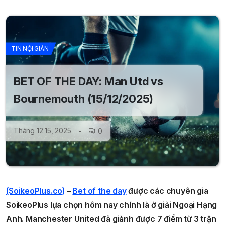
TIN NỘI GIÁN
BET OF THE DAY: Man Utd vs
Bournemouth (15/12/2025)
Tháng 12 15, 2025
0
(SoikeoPlus.co)
–
Bet of the day
được các chuyên gia
SoikeoPlus lựa chọn hôm nay chính là ở giải Ngoại Hạng
Anh. Manchester United đã giành được 7 điểm từ 3 trận