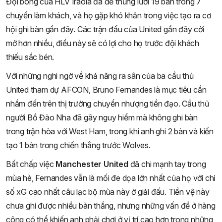
Đội bóng của HLV Iraola đã để thủng lưới 19 bàn trong 7
chuyến làm khách, và họ gặp khó khăn trong việc tạo ra cơ
hội ghi bàn gần đây. Các trận đấu của United gần đây cởi
mở hơn nhiều, điều này sẽ có lợi cho họ trước đội khách
thiếu sắc bén.
Với những nghi ngờ về khả năng ra sân của ba cầu thủ
United tham dự AFCON, Bruno Fernandes là mục tiêu cần
nhắm đến trên thị trường chuyển nhượng tiền đạo. Cầu thủ
người Bồ Đào Nha đã gây nguy hiểm mà không ghi bàn
trong trận hòa với West Ham, trong khi anh ghi 2 bàn và kiến ​​
tạo 1 bàn trong chiến thắng trước Wolves.
Bất chấp việc
Manchester United
đã chi mạnh tay trong
mùa hè, Fernandes vẫn là mối đe dọa lớn nhất của họ với chỉ
số xG cao nhất câu lạc bộ mùa này ở giải đấu. Tiền vệ này
chưa ghi được nhiều bàn thắng, nhưng những vấn đề ở hàng
công có thể khiến anh phải chơi ở vị trí cao hơn trong những