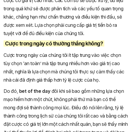
cược có giá trị cao nhất. Các con số sẽ được xử lý, dữ liệu
trong quá khứ sẽ được phân tích và các yếu tố quan trọng
khác, chẳng hạn như chấn thương và điều kiện thi đấu, sẽ
được xem xét. Lựa chọn phải cung cấp giá trị tiền bỏ ra
tuyệt vời để đủ điều kiện của chúng tôi.
Cược trong ngày có thường thắng không?
Cược trong ngày của chúng tôi ít tập trung vào việc chọn
tùy chọn ‘an toàn’ mà tập trung nhiều hơn vào giá trị cao
nhất, nghĩa là lựa chọn mà chúng tôi thực sự cảm thấy các
nhà cái đã định giá thấp hơn tỷ lệ cược của họ.
Do đó,
bet of the day
đôi khi sẽ bao gồm những lựa chọn
mạo hiểm hơn một chút, không phải thứ mà bạn có thể
mong đợi sẽ thành công mọi lúc. Điều đó nói lên rằng, tỷ lệ
thành công trong lịch sử của chúng tôi rất cao và bằng cách
đặt cược có giá trị lớn một cách nhất quán, bạn sẽ thấy mình