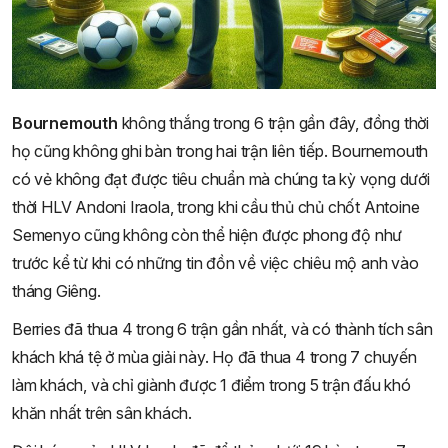
Bournemouth
không thắng trong 6 trận gần đây, đồng thời
họ cũng không ghi bàn trong hai trận liên tiếp. Bournemouth
có vẻ không đạt được tiêu chuẩn mà chúng ta kỳ vọng dưới
thời HLV Andoni Iraola, trong khi cầu thủ chủ chốt Antoine
Semenyo cũng không còn thể hiện được phong độ như
trước kể từ khi có những tin đồn về việc chiêu mộ anh vào
tháng Giêng.
Berries đã thua 4 trong 6 trận gần nhất, và có thành tích sân
khách khá tệ ở mùa giải này. Họ đã thua 4 trong 7 chuyến
làm khách, và chỉ giành được 1 điểm trong 5 trận đấu khó
khăn nhất trên sân khách.