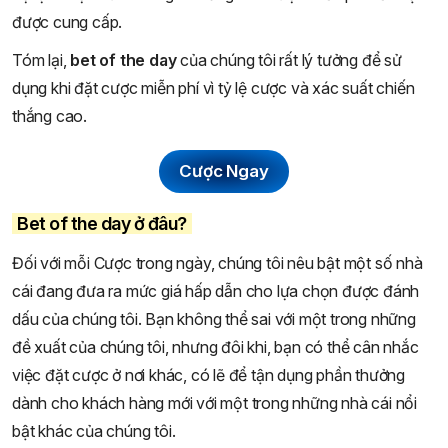
được cung cấp.
Tóm lại,
bet of the day
của chúng tôi rất lý tưởng để sử
dụng khi đặt cược miễn phí vì tỷ lệ cược và xác suất chiến
thắng cao.
Cược Ngay
Bet of the day ở đâu?
Đối với mỗi Cược trong ngày, chúng tôi nêu bật một số nhà
cái đang đưa ra mức giá hấp dẫn cho lựa chọn được đánh
dấu của chúng tôi. Bạn không thể sai với một trong những
đề xuất của chúng tôi, nhưng đôi khi, bạn có thể cân nhắc
việc đặt cược ở nơi khác, có lẽ để tận dụng phần thưởng
dành cho khách hàng mới với một trong những nhà cái nổi
bật khác của chúng tôi.