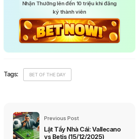
Nhận Thưởng lên đến 10 triệu khi đăng
ký thành viên
Tags:
BET OF THE DAY
Previous Post
Lật Tẩy Nhà Cái: Vallecano
vs Betis (15/12/2025)