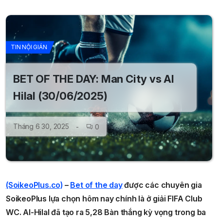
TIN NỘI GIÁN
BET OF THE DAY: Man City vs Al
Hilal (30/06/2025)
Tháng 6 30, 2025
0
(SoikeoPlus.co)
–
Bet of the day
được các chuyên gia
SoikeoPlus lựa chọn hôm nay chính là ở giải FIFA Club
WC. Al-Hilal đã tạo ra 5,28 Bàn thắng kỳ vọng trong ba