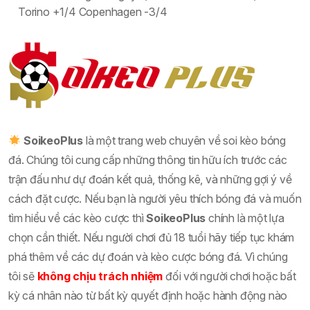
Torino +1/4 Copenhagen -3/4
SoikeoPlus
là một trang web chuyên về soi kèo bóng
đá. Chúng tôi cung cấp những thông tin hữu ích trước các
trận đấu như dự đoán kết quả, thống kê, và những gợi ý về
cách đặt cược. Nếu bạn là người yêu thích bóng đá và muốn
tìm hiểu về các kèo cược thì
SoikeoPlus
chính là một lựa
chọn cần thiết. Nếu người chơi đủ 18 tuổi hãy tiếp tục khám
phá thêm về các dự đoán và kèo cược bóng đá. Vì chúng
tôi sẽ
không chịu trách nhiệm
đối với người chơi hoặc bất
kỳ cá nhân nào từ bất kỳ quyết định hoặc hành động nào