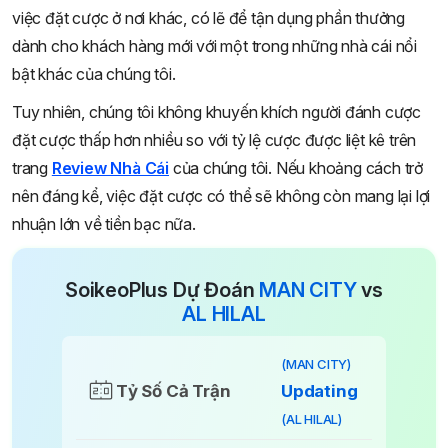
việc đặt cược ở nơi khác, có lẽ để tận dụng phần thưởng
dành cho khách hàng mới với một trong những nhà cái nổi
bật khác của chúng tôi.
Tuy nhiên, chúng tôi không khuyến khích người đánh cược
đặt cược thấp hơn nhiều so với tỷ lệ cược được liệt kê trên
trang
Review Nhà Cái
của chúng tôi. Nếu khoảng cách trở
nên đáng kể, việc đặt cược có thể sẽ không còn mang lại lợi
nhuận lớn về tiền bạc nữa.
SoikeoPlus Dự Đoán
MAN CITY
vs
AL HILAL
(MAN CITY)
Tỷ Số Cả Trận
Updating
(AL HILAL)