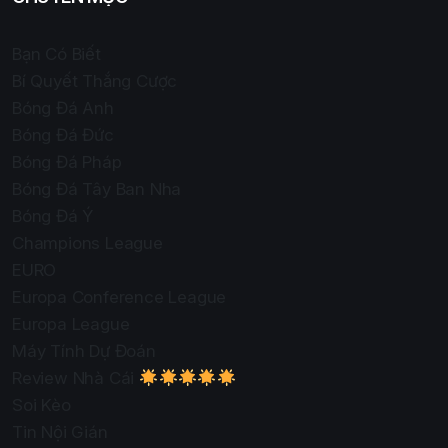
Bạn Có Biết
Bí Quyết Thắng Cược
Bóng Đá Anh
Bóng Đá Đức
Bóng Đá Pháp
Bóng Đá Tây Ban Nha
Bóng Đá Ý
Champions League
EURO
Europa Conference League
Europa League
Máy Tính Dự Đoán
Review Nhà Cái
Soi Kèo
Tin Nội Gián