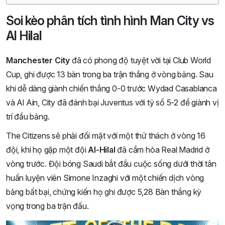
Soi kèo phân tích tình hình Man City vs
Al Hilal
Manchester City
đã có phong độ tuyệt vời tại Club World
Cup, ghi được 13 bàn trong ba trận thắng ở vòng bảng. Sau
khi dễ dàng giành chiến thắng 0-0 trước Wydad Casablanca
và Al Ain, City đã đánh bại Juventus với tỷ số 5-2 để giành vị
trí đầu bảng.
The Citizens sẽ phải đối mặt với một thử thách ở vòng 16
đội, khi họ gặp một đội
Al-Hilal
đã cầm hòa Real Madrid ở
vòng trước. Đội bóng Saudi bắt đầu cuộc sống dưới thời tân
huấn luyện viên Simone Inzaghi với một chiến dịch vòng
bảng bất bại, chứng kiến ​​họ ghi được 5,28 Bàn thắng kỳ
vọng trong ba trận đấu.