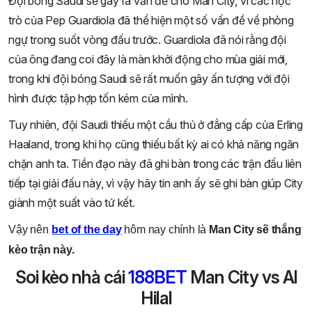
Đội bóng Saudi sẽ gây ra vấn đề cho Man City, vì các học
trò của Pep Guardiola đã thể hiện một số vấn đề về phòng
ngự trong suốt vòng đấu trước. Guardiola đã nói rằng đội
của ông đang coi đây là màn khởi động cho mùa giải mới,
trong khi đội bóng Saudi sẽ rất muốn gây ấn tượng với đội
hình được tập hợp tốn kém của mình.
Tuy nhiên, đội Saudi thiếu một cầu thủ ở đẳng cấp của Erling
Haaland, trong khi họ cũng thiếu bất kỳ ai có khả năng ngăn
chặn anh ta. Tiền đạo này đã ghi bàn trong các trận đấu liên
tiếp tại giải đấu này, vì vậy hãy tin anh ấy sẽ ghi bàn giúp City
giành một suất vào tứ kết.
Vậy
nên
bet of the day
hôm nay chính là
Man City
sẽ thắng
kèo
trận này.
Soi kèo nhà cái
188BET
Man City vs Al
Hilal