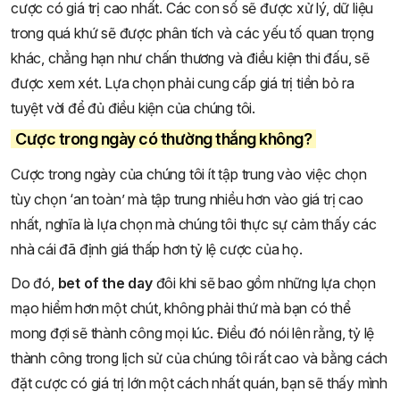
cược có giá trị cao nhất. Các con số sẽ được xử lý, dữ liệu
trong quá khứ sẽ được phân tích và các yếu tố quan trọng
khác, chẳng hạn như chấn thương và điều kiện thi đấu, sẽ
được xem xét. Lựa chọn phải cung cấp giá trị tiền bỏ ra
tuyệt vời để đủ điều kiện của chúng tôi.
Cược trong ngày có thường thắng không?
Cược trong ngày của chúng tôi ít tập trung vào việc chọn
tùy chọn ‘an toàn’ mà tập trung nhiều hơn vào giá trị cao
nhất, nghĩa là lựa chọn mà chúng tôi thực sự cảm thấy các
nhà cái đã định giá thấp hơn tỷ lệ cược của họ.
Do đó,
bet of the day
đôi khi sẽ bao gồm những lựa chọn
mạo hiểm hơn một chút, không phải thứ mà bạn có thể
mong đợi sẽ thành công mọi lúc. Điều đó nói lên rằng, tỷ lệ
thành công trong lịch sử của chúng tôi rất cao và bằng cách
đặt cược có giá trị lớn một cách nhất quán, bạn sẽ thấy mình