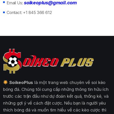
soikeoplus@gmail.com
Email Us:
Contact:
+1 845 366 612
SoikeoPlus
là một trang web chuyên về soi kèo
bóng đá. Chúng tôi cung cấp những thông tin hữu ích
trước các trận đấu như dự đoán kết quả, thống kê, và
những gợi ý về cách đặt cược. Nếu bạn là người yêu
thích bóng đá và muốn tìm hiểu về các kèo cược thì