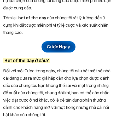
hộ lựa chọn của chúng tôi bằng các cược miễn phí nếu bạn
được cung cấp.
Tóm lại,
bet of the day
của chúng tôi rất lý tưởng để sử
dụng khi đặt cược miễn phí vì tỷ lệ cược và xác suất chiến
thắng cao.
Cược Ngay
Bet of the day ở đâu?
Đối với mỗi Cược trong ngày, chúng tôi nêu bật một số nhà
cái đang đưa ra mức giá hấp dẫn cho lựa chọn được đánh
dấu của chúng tôi. Bạn không thể sai với một trong những
đề xuất của chúng tôi, nhưng đôi khi, bạn có thể cân nhắc
việc đặt cược ở nơi khác, có lẽ để tận dụng phần thưởng
dành cho khách hàng mới với một trong những nhà cái nổi
bật khác của chúng tôi.