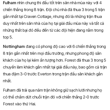
Fulham
nhìn chung thi đấu tốt trên sân nhà mùa này với 4
chiến thắng trong 8 trận. Đội chủ nhà đã thua 3 trong 5 trận
gần nhất tại Craven Cottage, nhưng đó là những trận thua
duy nhất trên sân nhà của họ tại giải đấu mùa này và tất cả
những thất bại đó đều đến từ các đội hiện đang nằm trong
top 5.
Nottingham
đang có phong độ cao với 6 chiến thắng trong
8 trận gần nhất trên mọi đấu trường, nhưng phong độ sân
khách của họ lại kém ấn tượng hơn. Forest đã thua 3 trong 5
chuyến làm khách gần nhất tại giải đấu này, bao gồm cả trận
thua đậm 3-0 trước Everton trong trận đấu sân khách gần
nhất.
Fulham đã trải qua năm trận không giữ sạch lưới nhưng họ
có thể chấm dứt chuỗi trận đó với chiến thắng 2-0 trước
Forest vào thứ Hai.