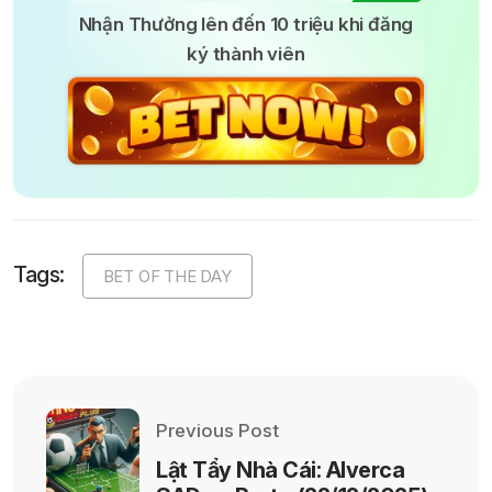
Nhận Thưởng lên đến 10 triệu khi đăng
ký thành viên
Tags:
BET OF THE DAY
Previous Post
Lật Tẩy Nhà Cái: Alverca