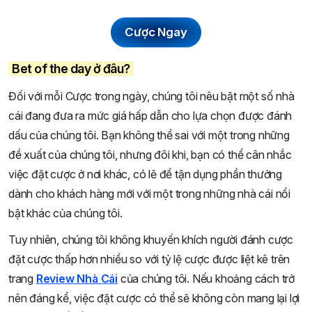
Cược Ngay
Bet of the day ở đâu?
Đối với mỗi Cược trong ngày, chúng tôi nêu bật một số nhà
cái đang đưa ra mức giá hấp dẫn cho lựa chọn được đánh
dấu của chúng tôi. Bạn không thể sai với một trong những
đề xuất của chúng tôi, nhưng đôi khi, bạn có thể cân nhắc
việc đặt cược ở nơi khác, có lẽ để tận dụng phần thưởng
dành cho khách hàng mới với một trong những nhà cái nổi
bật khác của chúng tôi.
Tuy nhiên, chúng tôi không khuyến khích người đánh cược
đặt cược thấp hơn nhiều so với tỷ lệ cược được liệt kê trên
trang
Review Nhà Cái
của chúng tôi. Nếu khoảng cách trở
nên đáng kể, việc đặt cược có thể sẽ không còn mang lại lợi