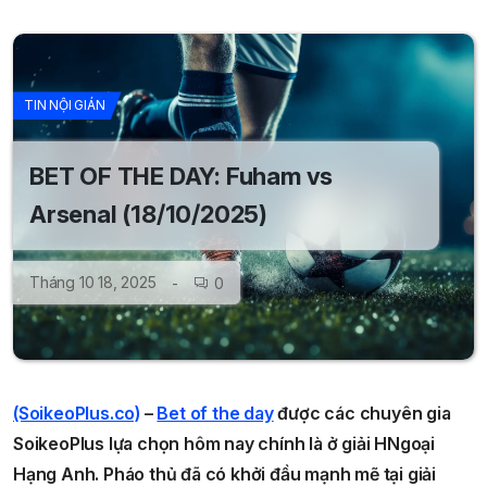
TIN NỘI GIÁN
BET OF THE DAY: Fuham vs
Arsenal (18/10/2025)
Tháng 10 18, 2025
0
(SoikeoPlus.co)
–
Bet of the day
được các chuyên gia
SoikeoPlus lựa chọn hôm nay chính là ở giải HNgoại
Hạng Anh. Pháo thủ đã có khởi đầu mạnh mẽ tại giải