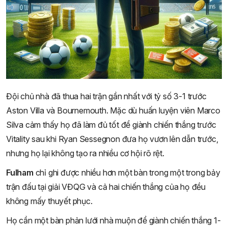
Đội chủ nhà đã thua hai trận gần nhất với tỷ số 3-1 trước
Aston Villa và Bournemouth. Mặc dù huấn luyện viên Marco
Silva cảm thấy họ đã làm đủ tốt để giành chiến thắng trước
Vitality sau khi Ryan Sessegnon đưa họ vươn lên dẫn trước,
nhưng họ lại không tạo ra nhiều cơ hội rõ rệt.
Fulham
chỉ ghi được nhiều hơn một bàn trong một trong bảy
trận đấu tại giải VĐQG và cả hai chiến thắng của họ đều
không mấy thuyết phục.
Họ cần một bàn phản lưới nhà muộn để giành chiến thắng 1-