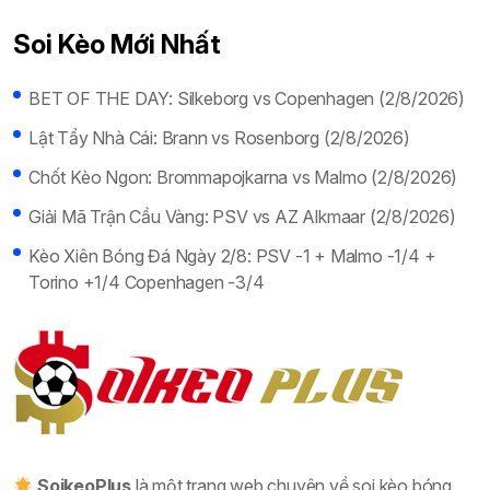
Soi Kèo Mới Nhất
BET OF THE DAY: Silkeborg vs Copenhagen (2/8/2026)
Lật Tẩy Nhà Cái: Brann vs Rosenborg (2/8/2026)
Chốt Kèo Ngon: Brommapojkarna vs Malmo (2/8/2026)
Giải Mã Trận Cầu Vàng: PSV vs AZ Alkmaar (2/8/2026)
Kèo Xiên Bóng Đá Ngày 2/8: PSV -1 + Malmo -1/4 +
Torino +1/4 Copenhagen -3/4
SoikeoPlus
là một trang web chuyên về soi kèo bóng