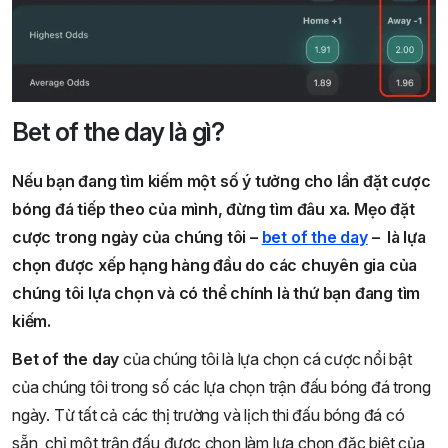
Bet of the day là gì?
Nếu bạn đang tìm kiếm một số ý tưởng cho lần đặt cược
bóng đá tiếp theo của mình, đừng tìm đâu xa. Mẹo đặt
cược trong ngày của chúng tôi –
bet of the day
– là lựa
chọn được xếp hạng hàng đầu do các chuyên gia của
chúng tôi lựa chọn và có thể chính là thứ bạn đang tìm
kiếm.
Bet of the day
của chúng tôi là lựa chọn cá cược nổi bật
của chúng tôi trong số các lựa chọn trận đấu bóng đá trong
ngày. Từ tất cả các thị trường và lịch thi đấu bóng đá có
sẵn, chỉ một trận đấu được chọn làm lựa chọn đặc biệt của