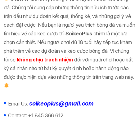
đá. Chúng tôi cung cấp những thông tin hữu ích trước các
trận đấu như dự đoán kết quả, thống kê, và những gợi ý về
cách đặt cược. Nếu bạn là người yêu thích bóng đá và muốn
tìm hiểu về các kèo cược thì
SoikeoPlus
chính là một lựa
chọn cần thiết. Nếu người chơi đủ 18 tuổi hãy tiếp tục khám
phá thêm về các dự đoán và kèo cược bóng đá. Vì chúng
tôi sẽ
không chịu trách nhiệm
đối với người chơi hoặc bất
kỳ cá nhân nào từ bất kỳ quyết định hoặc hành động nào
được thực hiện dựa vào những thông tin trên trang web này.
soikeoplus@gmail.com
Email Us:
Contact:
+1 845 366 612