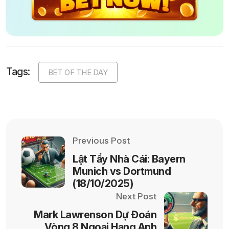
Tags:
BET OF THE DAY
Previous Post
Lật Tẩy Nhà Cái: Bayern
Munich vs Dortmund
(18/10/2025)
Next Post
Mark Lawrenson Dự Đoán
Vòng 8 Ngoại Hạng Anh