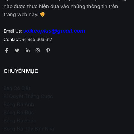
nào được thực hiện dựa vào những thông tin trên
trang web này.
soikeoplus@gmail.com
Email Us:
Contact:
+1 845 366 612
CHUYÊN MỤC
Bạn Có Biết
Bí Quyết Thắng Cược
Bóng Đá Anh
Bóng Đá Đức
Bóng Đá Pháp
Bóng Đá Tây Ban Nha