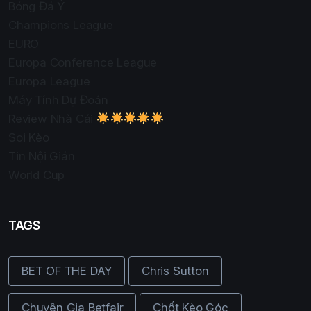
Bóng Đá Ý
Champions League
EURO
Europa Conference League
Europa League
Máy Tính Dự Đoán
Review Nhà Cái
Soi Kèo
Tin Nội Gián
World Cup
TAGS
BET OF THE DAY
Chris Sutton
Chuyên Gia Betfair
Chốt Kèo Góc