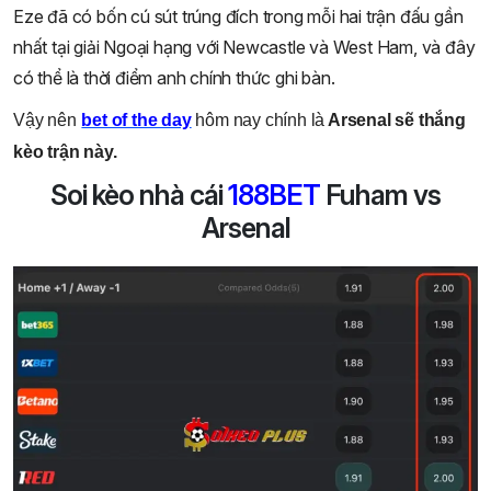
Eze đã có bốn cú sút trúng đích trong mỗi hai trận đấu gần
nhất tại giải Ngoại hạng với Newcastle và West Ham, và đây
có thể là thời điểm anh chính thức ghi bàn.
Vậy
nên
bet of the day
hôm nay chính là
Arsenal
sẽ thắng
kèo
trận này.
Soi kèo nhà cái
188BET
Fuham vs
Arsenal