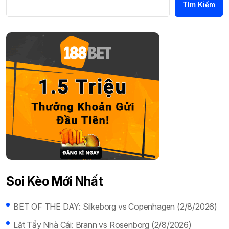
Tìm Kiếm
Soi Kèo Mới Nhất
BET OF THE DAY: Silkeborg vs Copenhagen (2/8/2026)
Lật Tẩy Nhà Cái: Brann vs Rosenborg (2/8/2026)