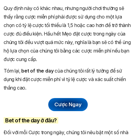
Quy định này có khác nhau, nhưng người chơi thường sẽ
thấy rằng cược miễn phí phải được sử dụng cho một lựa
chọn có tỷ lệ cược tối thiểu là 1,5 hoặc cao hơn để trở thành
cược đủ điều kiện. Hầu hết Mẹo đặt cược trong ngày của
chúng tôi đều vượt quá mức này, nghĩa là bạn sẽ có thể ủng
hộ lựa chọn của chúng tôi bằng các cược miễn phí nếu bạn
được cung cấp.
Tóm lại,
bet of the day
của chúng tôi rất lý tưởng để sử
dụng khi đặt cược miễn phí vì tỷ lệ cược và xác suất chiến
thắng cao.
Cược Ngay
Bet of the day ở đâu?
Đối với mỗi Cược trong ngày, chúng tôi nêu bật một số nhà