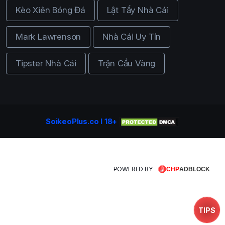
Kèo Xiên Bóng Đá
Lật Tẩy Nhà Cái
Mark Lawrenson
Nhà Cái Uy Tín
Tipster Nhà Cái
Trận Cầu Vàng
SoikeoPlus.co l 18+
POWERED BY
TIPS