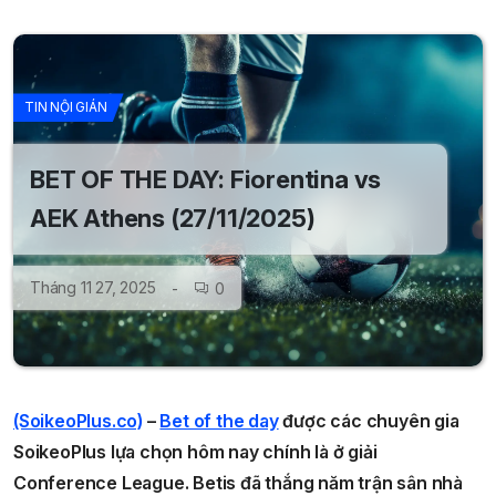
TIN NỘI GIÁN
BET OF THE DAY: Fiorentina vs
AEK Athens (27/11/2025)
Tháng 11 27, 2025
0
(SoikeoPlus.co)
–
Bet of the day
được các chuyên gia
SoikeoPlus lựa chọn hôm nay chính là ở giải
Conference League. Betis đã thắng năm trận sân nhà