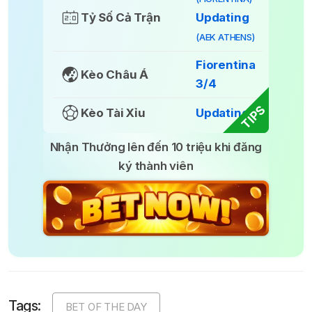
Tỷ Số Cả Trận
Updating
(AEK ATHENS)
Fiorentina
Kèo Châu Á
3/4
TIPS
Kèo Tài Xỉu
Updating
Nhận Thưởng lên đến 10 triệu khi đăng
ký thành viên
Tags:
BET OF THE DAY