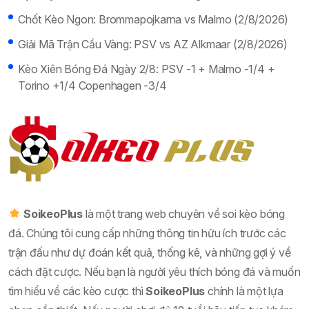
Chốt Kèo Ngon: Brommapojkarna vs Malmo (2/8/2026)
Giải Mã Trận Cầu Vàng: PSV vs AZ Alkmaar (2/8/2026)
Kèo Xiên Bóng Đá Ngày 2/8: PSV -1 + Malmo -1/4 +
Torino +1/4 Copenhagen -3/4
SoikeoPlus
là một trang web chuyên về soi kèo bóng
đá. Chúng tôi cung cấp những thông tin hữu ích trước các
trận đấu như dự đoán kết quả, thống kê, và những gợi ý về
cách đặt cược. Nếu bạn là người yêu thích bóng đá và muốn
tìm hiểu về các kèo cược thì
SoikeoPlus
chính là một lựa