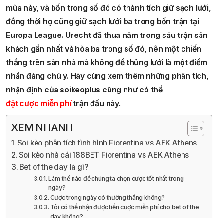
mùa này, và bốn trong số đó có thành tích giữ sạch lưới,
đồng thời họ cũng giữ sạch lưới ba trong bốn trận tại
Europa League. Urecht đã thua năm trong sáu trận sân
khách gần nhất và hòa ba trong số đó, nên một chiến
thắng trên sân nhà mà không để thủng lưới là một điểm
nhấn đáng chú ý. H
ãy cùng xem thêm những phân tích,
nhận định của soikeoplus cũng như có thể
đặt cược miễn phí
trận đấu này.
XEM NHANH
Soi kèo phân tích tình hình Fiorentina vs AEK Athens
Soi kèo nhà cái 188BET Fiorentina vs AEK Athens
Bet of the day là gì?
Làm thế nào để chúng ta chọn cược tốt nhất trong
ngày?
Cược trong ngày có thường thắng không?
Tôi có thể nhận được tiền cược miễn phí cho bet of the
day không?