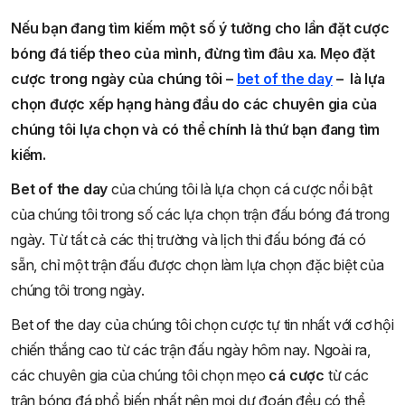
Nếu bạn đang tìm kiếm một số ý tưởng cho lần đặt cược
bóng đá tiếp theo của mình, đừng tìm đâu xa. Mẹo đặt
cược trong ngày của chúng tôi –
bet of the day
– là lựa
chọn được xếp hạng hàng đầu do các chuyên gia của
chúng tôi lựa chọn và có thể chính là thứ bạn đang tìm
kiếm.
Bet of the day
của chúng tôi là lựa chọn cá cược nổi bật
của chúng tôi trong số các lựa chọn trận đấu bóng đá trong
ngày. Từ tất cả các thị trường và lịch thi đấu bóng đá có
sẵn, chỉ một trận đấu được chọn làm lựa chọn đặc biệt của
chúng tôi trong ngày.
Bet of the day của chúng tôi chọn cược tự tin nhất với cơ hội
chiến thắng cao từ các trận đấu ngày hôm nay. Ngoài ra,
các chuyên gia của chúng tôi chọn mẹo
cá cược
từ các
trận bóng đá phổ biến nhất nên mọi dự đoán đều có thể